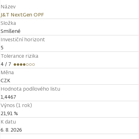
Název
J&T NextGen OPF
Složka
Smíšené
Investiční horizont
5
Tolerance rizika
4
/ 7
Měna
CZK
Hodnota podílového listu
1,4467
Výnos (1 rok)
21,91 %
K datu
6. 8. 2026