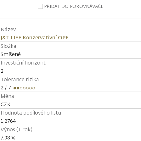
PŘIDAT DO POROVNÁVAČE
Název
J&T LIFE Konzervativní OPF
Složka
Smíšené
Investiční horizont
2
Tolerance rizika
2
/ 7
Měna
CZK
Hodnota podílového listu
1,2764
Výnos (1 rok)
7,98 %