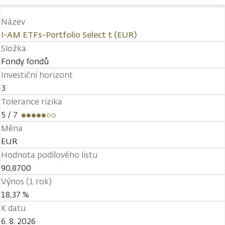
Název
I-AM ETFs-Portfolio Select t (EUR)
Složka
Fondy fondů
Investiční horizont
3
Tolerance rizika
5
/ 7
Měna
EUR
Hodnota podílového listu
90,8700
Výnos (1 rok)
18,37 %
K datu
6. 8. 2026