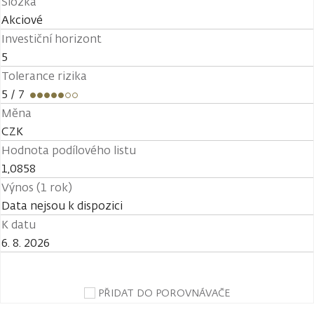
Složka
Akciové
Investiční horizont
5
Tolerance rizika
5
/ 7
Měna
CZK
Hodnota podílového listu
1,0858
Výnos (1 rok)
Data nejsou k dispozici
K datu
6. 8. 2026
PŘIDAT DO POROVNÁVAČE