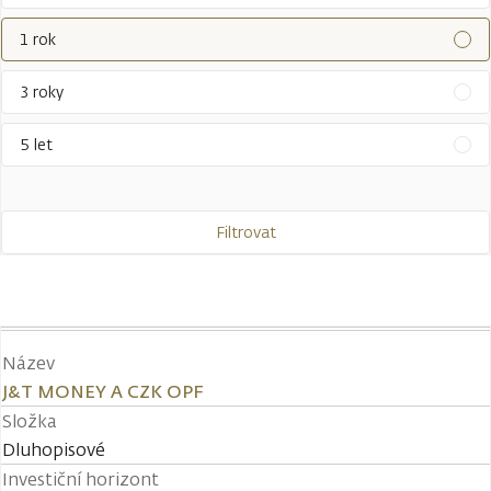
1 rok
3 roky
5 let
Filtrovat
Název
J&T MONEY A CZK OPF
Složka
Dluhopisové
Investiční horizont