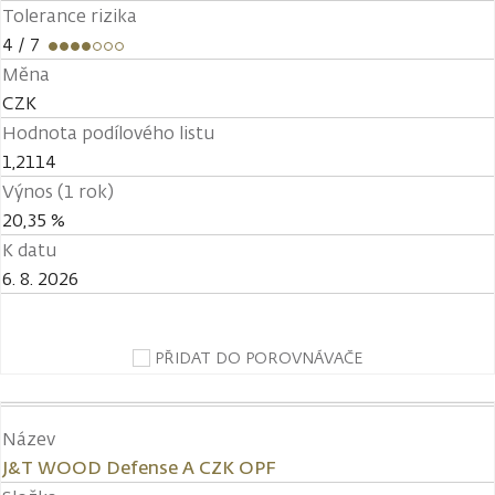
Tolerance rizika
4
/ 7
Měna
CZK
Hodnota podílového listu
1,2114
Výnos (1 rok)
20,35 %
K datu
6. 8. 2026
PŘIDAT DO POROVNÁVAČE
Název
J&T WOOD Defense A CZK OPF