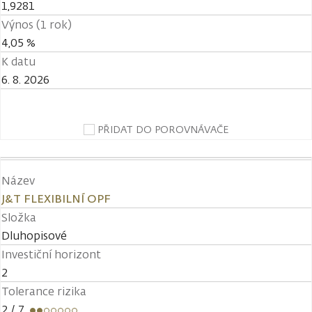
1,9281
Výnos (1 rok)
4,05 %
K datu
6. 8. 2026
PŘIDAT DO POROVNÁVAČE
Název
J&T FLEXIBILNÍ OPF
Složka
Dluhopisové
Investiční horizont
2
Tolerance rizika
2
/ 7