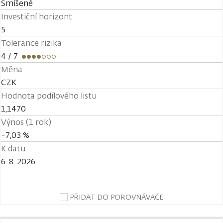
Smíšené
Investiční horizont
5
Tolerance rizika
4
/ 7
Měna
CZK
Hodnota podílového listu
1,1470
Výnos (1 rok)
-7,03 %
K datu
6. 8. 2026
PŘIDAT DO POROVNÁVAČE