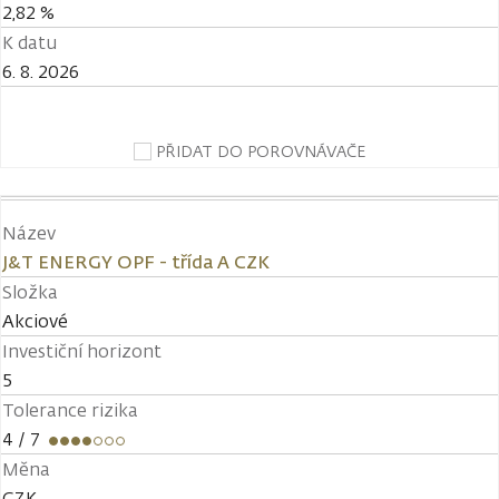
2,82 %
K datu
6. 8. 2026
PŘIDAT DO POROVNÁVAČE
Název
J&T ENERGY OPF - třída A CZK
Složka
Akciové
Investiční horizont
5
Tolerance rizika
4
/ 7
Měna
CZK