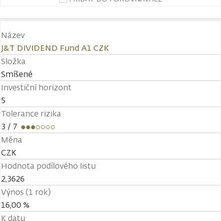
Název
J&T DIVIDEND Fund A1 CZK
Složka
Smíšené
Investiční horizont
5
Tolerance rizika
3
/ 7
Měna
CZK
Hodnota podílového listu
2,3626
Výnos (1 rok)
16,00 %
K datu