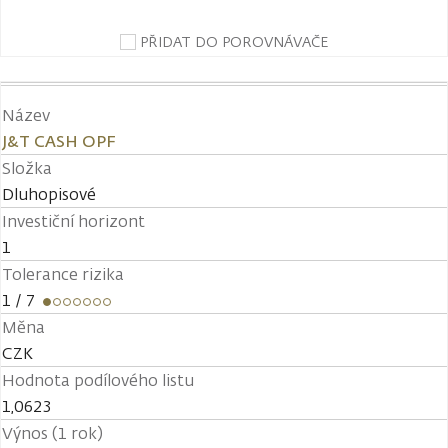
PŘIDAT DO POROVNÁVAČE
Název
J&T CASH OPF
Složka
Dluhopisové
Investiční horizont
1
Tolerance rizika
1
/ 7
Měna
CZK
Hodnota podílového listu
1,0623
Výnos (1 rok)