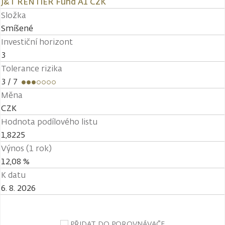
J&T RENTIER Fund A1 CZK
Složka
Smíšené
Investiční horizont
3
Tolerance rizika
3
/ 7
Měna
CZK
Hodnota podílového listu
1,8225
Výnos (1 rok)
12,08 %
K datu
6. 8. 2026
PŘIDAT DO POROVNÁVAČE