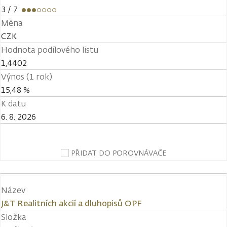
3
/ 7
Měna
CZK
Hodnota podílového listu
1,4402
Výnos (1 rok)
15,48 %
K datu
6. 8. 2026
PŘIDAT DO POROVNÁVAČE
Název
J&T Realitních akcií a dluhopisů OPF
Složka