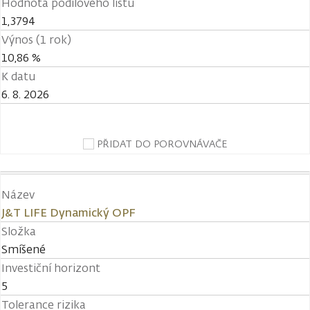
Hodnota podílového listu
1,3794
Výnos (1 rok)
10,86 %
K datu
6. 8. 2026
PŘIDAT DO POROVNÁVAČE
Název
J&T LIFE Dynamický OPF
Složka
Smíšené
Investiční horizont
5
Tolerance rizika