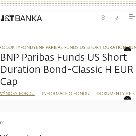
RODUKTY
FONDY
BNP PARIBAS FUNDS US SHORT DURATION BON
BNP Paribas Funds US Short
Duration Bond-Classic H EUR
Cap
VÝNOSY FONDU
INFORMACE O FONDU
DOKUMENTY KE S