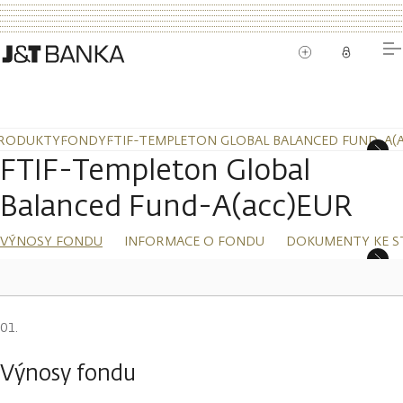
RODUKTY
FONDY
FTIF-TEMPLETON GLOBAL BALANCED FUND-A(
FTIF-Templeton Global
Balanced Fund-A(acc)EUR
VÝNOSY FONDU
INFORMACE O FONDU
DOKUMENTY KE S
Výnosy fondu