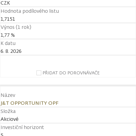
CZK
Hodnota podílového listu
1,7151
Výnos (1 rok)
1,77 %
K datu
6. 8. 2026
PŘIDAT DO POROVNÁVAČE
Název
J&T OPPORTUNITY OPF
Složka
Akciové
Investiční horizont
5