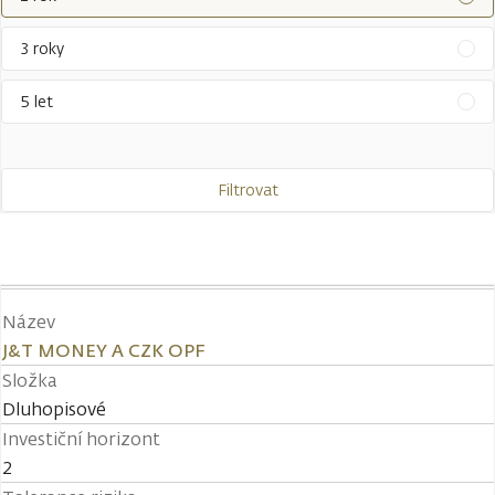
3 roky
5 let
Filtrovat
Název
J&T MONEY A CZK OPF
Složka
Dluhopisové
Investiční horizont
2