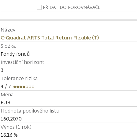
PŘIDAT DO POROVNÁVAČE
Název
C-Quadrat ARTS Total Return Flexible (T)
Složka
Fondy fondů
Investiční horizont
3
Tolerance rizika
4
/ 7
Měna
EUR
Hodnota podílového listu
160,2070
Výnos (1 rok)
16,16 %