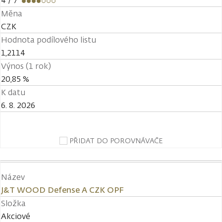
4
/ 7
Měna
CZK
Hodnota podílového listu
1,2114
Výnos (1 rok)
20,85 %
K datu
6. 8. 2026
PŘIDAT DO POROVNÁVAČE
Název
J&T WOOD Defense A CZK OPF
Složka
Akciové