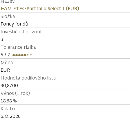
Název
I-AM ETFs-Portfolio Select t (EUR)
Složka
Fondy fondů
Investiční horizont
3
Tolerance rizika
5
/ 7
Měna
EUR
Hodnota podílového listu
90,8700
Výnos (1 rok)
18,68 %
K datu
6. 8. 2026