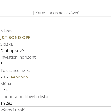
PŘIDAT DO POROVNÁVAČE
Název
J&T BOND OPF
Složka
Dluhopisové
Investiční horizont
3
Tolerance rizika
2
/ 7
Měna
CZK
Hodnota podílového listu
1,9281
Výnos (1 rok)