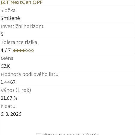
J&T NextGen OPF
Složka
Smíšené
Investiční horizont
5
Tolerance rizika
4
/ 7
Měna
CZK
Hodnota podílového listu
1,4467
Výnos (1 rok)
21,67 %
K datu
6. 8. 2026