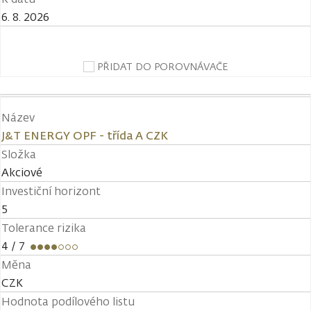
6. 8. 2026
PŘIDAT DO POROVNÁVAČE
Název
J&T ENERGY OPF - třída A CZK
Složka
Akciové
Investiční horizont
5
Tolerance rizika
4
/ 7
Měna
CZK
Hodnota podílového listu