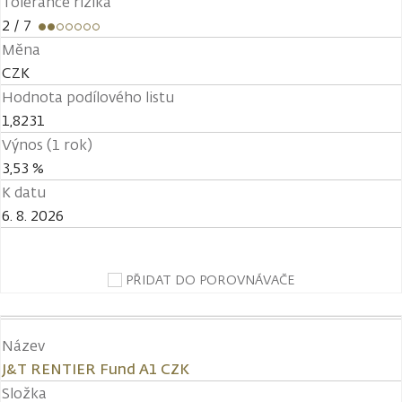
Tolerance rizika
2
/ 7
Měna
CZK
Hodnota podílového listu
1,8231
Výnos (1 rok)
3,53 %
K datu
6. 8. 2026
PŘIDAT DO POROVNÁVAČE
Název
J&T RENTIER Fund A1 CZK
Složka