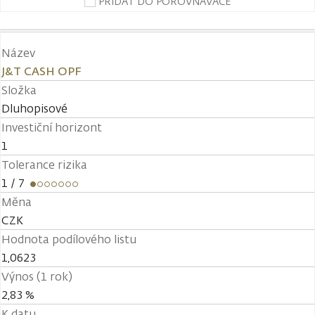
PŘIDAT DO POROVNÁVAČE
Název
J&T CASH OPF
Složka
Dluhopisové
Investiční horizont
1
Tolerance rizika
1
/ 7
Měna
CZK
Hodnota podílového listu
1,0623
Výnos (1 rok)
2,83 %
K datu