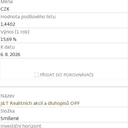
Měna
CZK
Hodnota podílového listu
1,4402
Výnos (1 rok)
15,69 %
K datu
6. 8. 2026
PŘIDAT DO POROVNÁVAČE
Název
J&T Realitních akcií a dluhopisů OPF
Složka
Smíšené
Investiční horizont