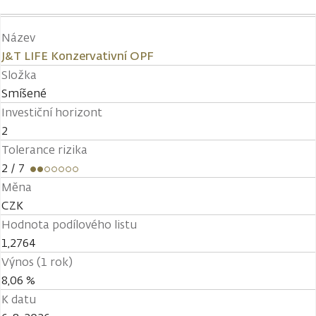
Název
J&T LIFE Konzervativní OPF
Složka
Smíšené
Investiční horizont
2
Tolerance rizika
2
/ 7
Měna
CZK
Hodnota podílového listu
1,2764
Výnos (1 rok)
8,06 %
K datu