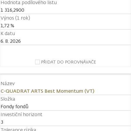
Hodnota podílového listu
1 316,2900
Výnos (1 rok)
1,72 %
K datu
6. 8. 2026
PŘIDAT DO POROVNÁVAČE
Název
C-QUADRAT ARTS Best Momentum (VT)
Složka
Fondy fondů
Investiční horizont
3
Tolerance rizika