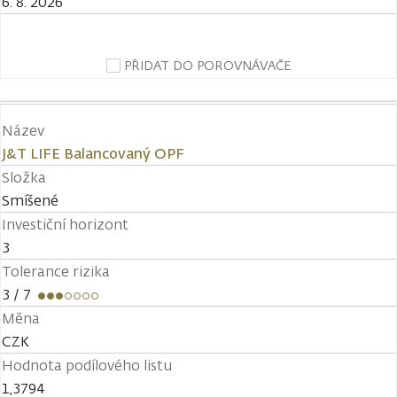
6. 8. 2026
PŘIDAT DO POROVNÁVAČE
Název
J&T LIFE Balancovaný OPF
Složka
Smíšené
Investiční horizont
3
Tolerance rizika
3
/ 7
Měna
CZK
Hodnota podílového listu
1,3794