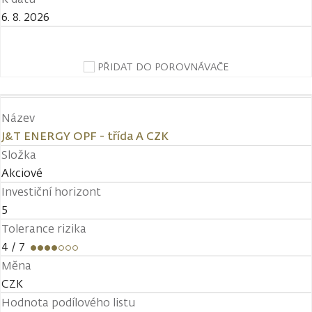
6. 8. 2026
PŘIDAT DO POROVNÁVAČE
Název
J&T ENERGY OPF - třída A CZK
Složka
Akciové
Investiční horizont
5
Tolerance rizika
4
/ 7
Měna
CZK
Hodnota podílového listu