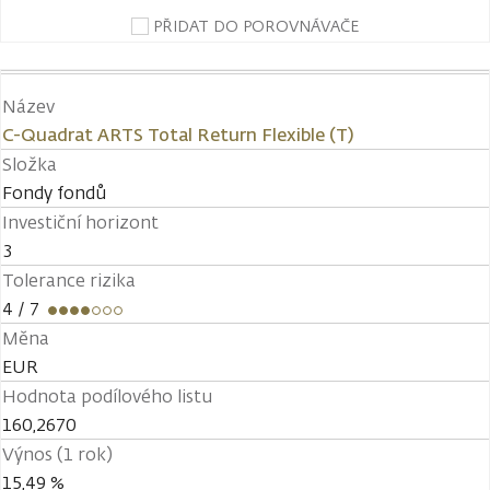
PŘIDAT DO POROVNÁVAČE
Název
C-Quadrat ARTS Total Return Flexible (T)
Složka
Fondy fondů
Investiční horizont
3
Tolerance rizika
4
/ 7
Měna
EUR
Hodnota podílového listu
160,2670
Výnos (1 rok)
15,49 %