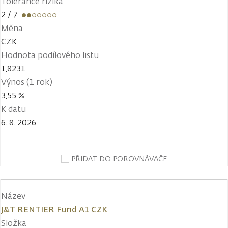
Tolerance rizika
2
/ 7
Měna
CZK
Hodnota podílového listu
1,8231
Výnos (1 rok)
3,55 %
K datu
6. 8. 2026
PŘIDAT DO POROVNÁVAČE
Název
J&T RENTIER Fund A1 CZK
Složka