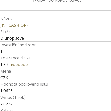
PŘIDAT DO POROVNÁVAČE
Název
J&T CASH OPF
Složka
Dluhopisové
Investiční horizont
1
Tolerance rizika
1
/ 7
Měna
CZK
Hodnota podílového listu
1,0623
Výnos (1 rok)
2,82 %
K datu