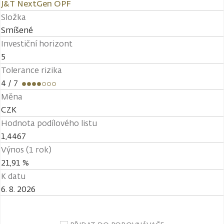
J&T NextGen OPF
Složka
Smíšené
Investiční horizont
5
Tolerance rizika
4
/ 7
Měna
CZK
Hodnota podílového listu
1,4467
Výnos (1 rok)
21,91 %
K datu
6. 8. 2026