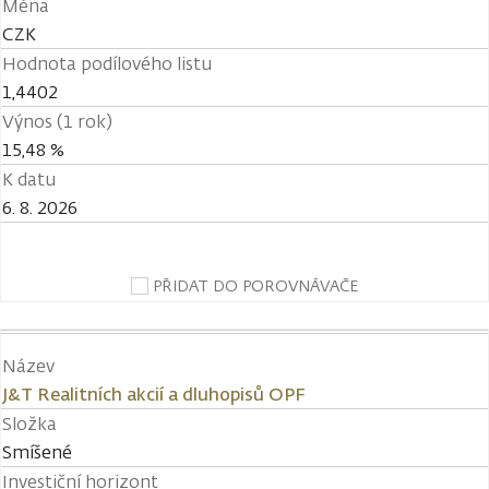
Měna
CZK
Hodnota podílového listu
1,4402
Výnos (1 rok)
15,48 %
K datu
6. 8. 2026
PŘIDAT DO POROVNÁVAČE
Název
J&T Realitních akcií a dluhopisů OPF
Složka
Smíšené
Investiční horizont