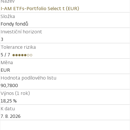
Název
I-AM ETFs-Portfolio Select t (EUR)
Složka
Fondy fondů
Investiční horizont
3
Tolerance rizika
5
/ 7
Měna
EUR
Hodnota podílového listu
90,7800
Výnos (1 rok)
18,25 %
K datu
7. 8. 2026