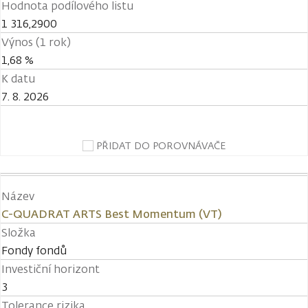
Hodnota podílového listu
1 316,2900
Výnos (1 rok)
1,68 %
K datu
7. 8. 2026
PŘIDAT DO POROVNÁVAČE
Název
C-QUADRAT ARTS Best Momentum (VT)
Složka
Fondy fondů
Investiční horizont
3
Tolerance rizika