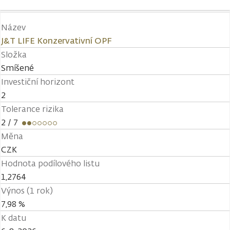
Název
J&T LIFE Konzervativní OPF
Složka
Smíšené
Investiční horizont
2
Tolerance rizika
2
/ 7
Měna
CZK
Hodnota podílového listu
1,2764
Výnos (1 rok)
7,98 %
K datu