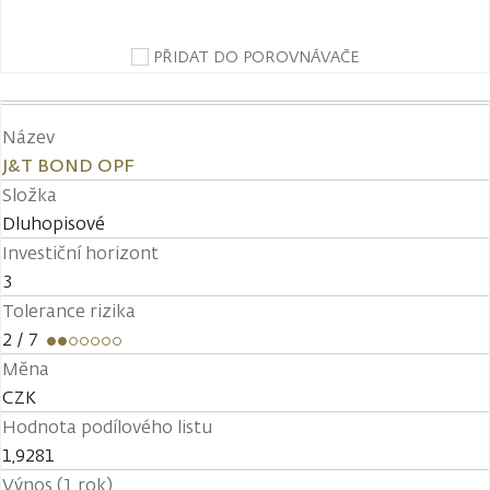
PŘIDAT DO POROVNÁVAČE
Název
J&T BOND OPF
Složka
Dluhopisové
Investiční horizont
3
Tolerance rizika
2
/ 7
Měna
CZK
Hodnota podílového listu
1,9281
Výnos (1 rok)