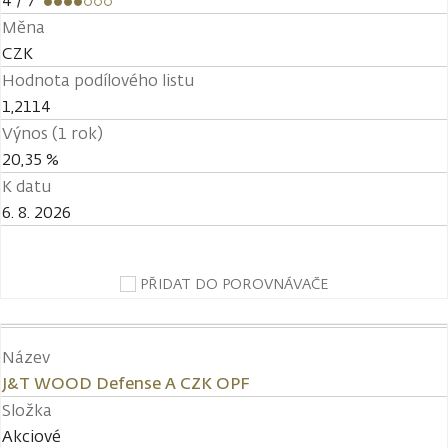
4
/ 7
Měna
CZK
Hodnota podílového listu
1,2114
Výnos (1 rok)
20,35 %
K datu
6. 8. 2026
PŘIDAT DO POROVNÁVAČE
Název
J&T WOOD Defense A CZK OPF
Složka
Akciové