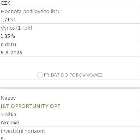
CZK
Hodnota podílového listu
1,7151
Výnos (1 rok)
1,85 %
K datu
6. 8. 2026
PŘIDAT DO POROVNÁVAČE
Název
J&T OPPORTUNITY OPF
Složka
Akciové
Investiční horizont
5