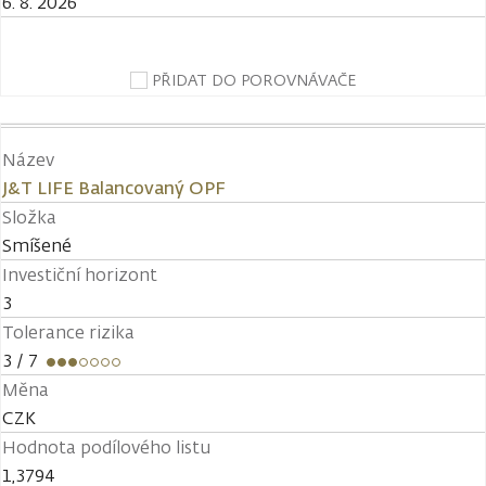
6. 8. 2026
PŘIDAT DO POROVNÁVAČE
Název
J&T LIFE Balancovaný OPF
Složka
Smíšené
Investiční horizont
3
Tolerance rizika
3
/ 7
Měna
CZK
Hodnota podílového listu
1,3794