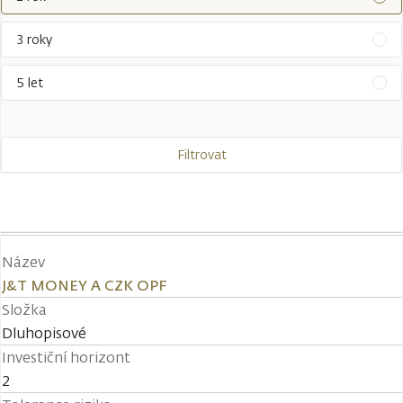
3 roky
5 let
Filtrovat
Název
J&T MONEY A CZK OPF
Složka
Dluhopisové
Investiční horizont
2