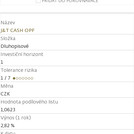
PŘIDAT DO POROVNÁVAČE
Název
J&T CASH OPF
Složka
Dluhopisové
Investiční horizont
1
Tolerance rizika
1
/ 7
Měna
CZK
Hodnota podílového listu
1,0623
Výnos (1 rok)
2,82 %
K datu