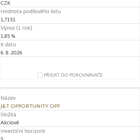
CZK
Hodnota podílového listu
1,7151
Výnos (1 rok)
1,85 %
K datu
6. 8. 2026
PŘIDAT DO POROVNÁVAČE
Název
J&T OPPORTUNITY OPF
Složka
Akciové
Investiční horizont
5