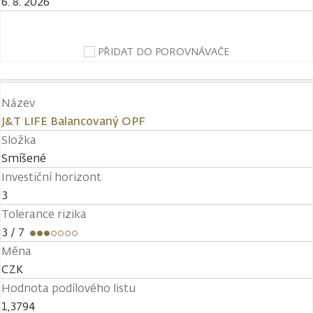
6. 8. 2026
PŘIDAT DO POROVNÁVAČE
Název
J&T LIFE Balancovaný OPF
Složka
Smíšené
Investiční horizont
3
Tolerance rizika
3
/ 7
Měna
CZK
Hodnota podílového listu
1,3794