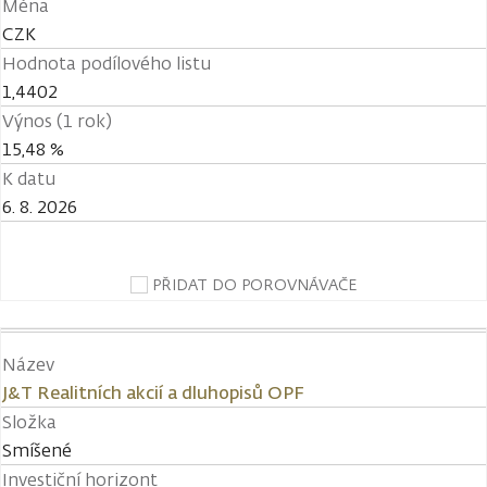
Měna
CZK
Hodnota podílového listu
1,4402
Výnos (1 rok)
15,48 %
K datu
6. 8. 2026
PŘIDAT DO POROVNÁVAČE
Název
J&T Realitních akcií a dluhopisů OPF
Složka
Smíšené
Investiční horizont