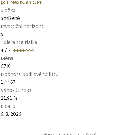
J&T NextGen OPF
Složka
Smíšené
Investiční horizont
5
Tolerance rizika
4
/ 7
Měna
CZK
Hodnota podílového listu
1,4467
Výnos (1 rok)
21,91 %
K datu
6. 8. 2026