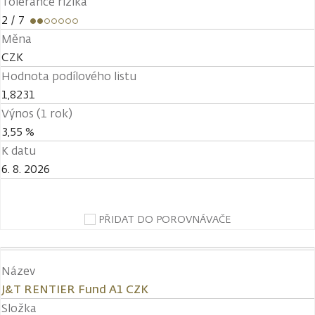
Tolerance rizika
2
/ 7
Měna
CZK
Hodnota podílového listu
1,8231
Výnos (1 rok)
3,55 %
K datu
6. 8. 2026
PŘIDAT DO POROVNÁVAČE
Název
J&T RENTIER Fund A1 CZK
Složka