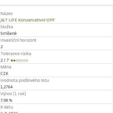
Název
J&T LIFE Konzervativní OPF
Složka
Smíšené
Investiční horizont
2
Tolerance rizika
2
/ 7
Měna
CZK
Hodnota podílového listu
1,2764
Výnos (1 rok)
7,98 %
K datu