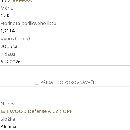
4
/ 7
Měna
CZK
Hodnota podílového listu
1,2114
Výnos (1 rok)
20,35 %
K datu
6. 8. 2026
PŘIDAT DO POROVNÁVAČE
Název
J&T WOOD Defense A CZK OPF
Složka
Akciové