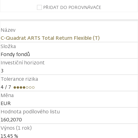
PŘIDAT DO POROVNÁVAČE
Název
C-Quadrat ARTS Total Return Flexible (T)
Složka
Fondy fondů
Investiční horizont
3
Tolerance rizika
4
/ 7
Měna
EUR
Hodnota podílového listu
160,2070
Výnos (1 rok)
15,45 %