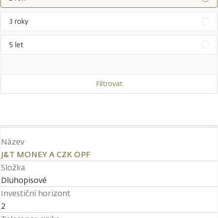
3 roky
5 let
Filtrovat
Název
J&T MONEY A CZK OPF
Složka
Dluhopisové
Investiční horizont
2