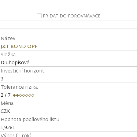
PŘIDAT DO POROVNÁVAČE
Název
J&T BOND OPF
Složka
Dluhopisové
Investiční horizont
3
Tolerance rizika
2
/ 7
Měna
CZK
Hodnota podílového listu
1,9281
Výnos (1 rok)