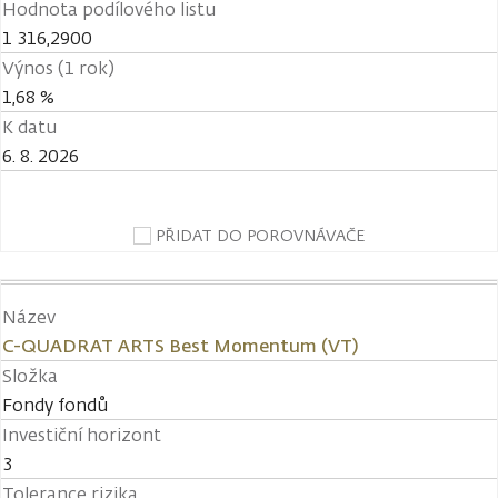
Hodnota podílového listu
1 316,2900
Výnos (1 rok)
1,68 %
K datu
6. 8. 2026
PŘIDAT DO POROVNÁVAČE
Název
C-QUADRAT ARTS Best Momentum (VT)
Složka
Fondy fondů
Investiční horizont
3
Tolerance rizika