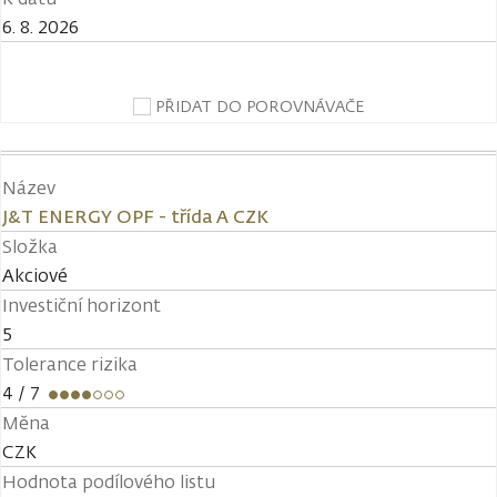
6. 8. 2026
PŘIDAT DO POROVNÁVAČE
Název
J&T ENERGY OPF - třída A CZK
Složka
Akciové
Investiční horizont
5
Tolerance rizika
4
/ 7
Měna
CZK
Hodnota podílového listu