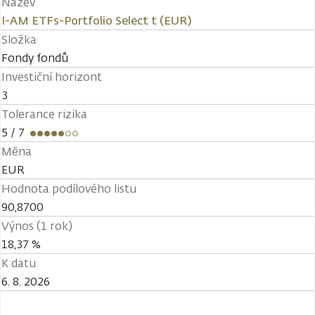
Název
I-AM ETFs-Portfolio Select t (EUR)
Složka
Fondy fondů
Investiční horizont
3
Tolerance rizika
5
/ 7
Měna
EUR
Hodnota podílového listu
90,8700
Výnos (1 rok)
18,37 %
K datu
6. 8. 2026