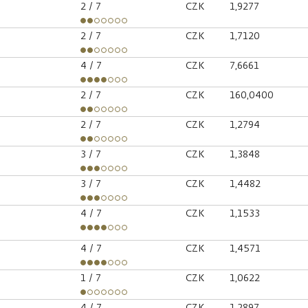
2
/ 7
CZK
1,9277
2
/ 7
CZK
1,7120
4
/ 7
CZK
7,6661
2
/ 7
CZK
160,0400
2
/ 7
CZK
1,2794
3
/ 7
CZK
1,3848
3
/ 7
CZK
1,4482
4
/ 7
CZK
1,1533
4
/ 7
CZK
1,4571
1
/ 7
CZK
1,0622
4
/ 7
CZK
1,2897