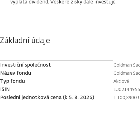
výplata dividend. Veškeré zisky dále investuje.
Základní údaje
Investiční společnost
Goldman Sach
Název fondu
Goldman Sac
Typ fondu
Akciové
ISIN
LU0214495
Poslední jednotková cena (k 5. 8. 2026)
1 100,8900 