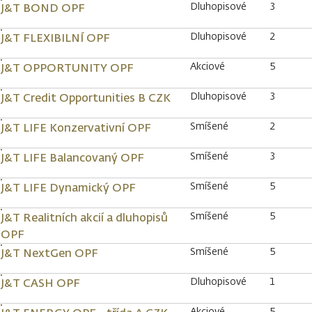
Dluhopisové
3
J&T BOND OPF
Dluhopisové
2
J&T FLEXIBILNÍ OPF
Akciové
5
J&T OPPORTUNITY OPF
Dluhopisové
3
J&T Credit Opportunities B CZK
Smíšené
2
J&T LIFE Konzervativní OPF
Smíšené
3
J&T LIFE Balancovaný OPF
Smíšené
5
J&T LIFE Dynamický OPF
Smíšené
5
J&T Realitních akcií a dluhopisů
OPF
Smíšené
5
J&T NextGen OPF
Dluhopisové
1
J&T CASH OPF
Akciové
5