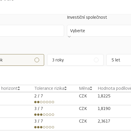
Investiční společnost
Vyberte
ok
3 roky
5 let
í horizont
Tolerance rizika
Měna
Hodnota podílové
2
/ 7
CZK
1,8225
3
/ 7
CZK
1,8190
3
/ 7
CZK
2,3617