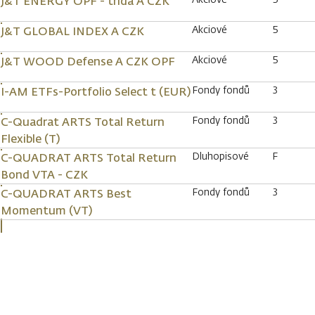
J&T ENERGY OPF - třída A CZK
Akciové
5
J&T GLOBAL INDEX A CZK
Akciové
5
J&T WOOD Defense A CZK OPF
Fondy fondů
3
I-AM ETFs-Portfolio Select t (EUR)
Fondy fondů
3
C-Quadrat ARTS Total Return
Flexible (T)
Dluhopisové
F
C-QUADRAT ARTS Total Return
Bond VTA - CZK
Fondy fondů
3
C-QUADRAT ARTS Best
Momentum (VT)