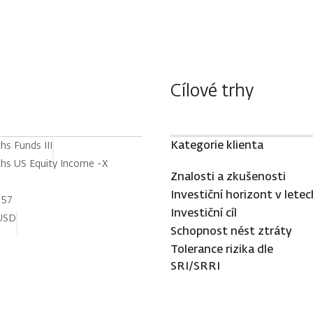
Cílové trhy
Kategorie klienta
s Funds III
hs US Equity Income -X
Znalosti a zkušenosti
Investiční horizont v letec
557
Investiční cíl
USD
Schopnost nést ztráty
Tolerance rizika dle
SRI/SRRI