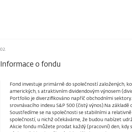
Informace o fondu
Fond investuje primárně do společností založených, 
amerických, s atraktivním dividendovým výnosem (divide
Portfolio je diverzifikováno napříč obchodními sektor
srovnávacího indexu S&P 500 (čistý výnos).Na základě dů
Soustředíme se na společnosti se stabilními a relativ
společností, u nichž očekáváme, že budou nabízet udržit
Akcie fondu můžete prodat každý (pracovní) den, kdy s