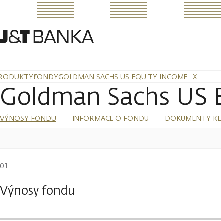
RODUKTY
FONDY
GOLDMAN SACHS US EQUITY INCOME -X
Goldman Sachs US E
VÝNOSY FONDU
INFORMACE O FONDU
DOKUMENTY KE
Výnosy fondu