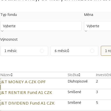
Typ fondu
Měna
Vyberte
Vyberte
Výnosnost
1 měsíc
6 měsíců
1 r
Název
Složka
Investičn
Dluhopisové
2
J&T MONEY A CZK OPF
Smíšené
3
J&T RENTIER Fund A1 CZK
Smíšené
5
J&T DIVIDEND Fund A1 CZK