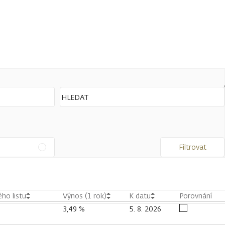
Filtrovat
ho listu
Výnos (1 rok)
K datu
Porovnání
3,49 %
5. 8. 2026