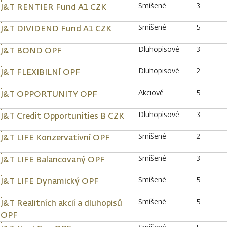
Smíšené
3
J&T RENTIER Fund A1 CZK
Smíšené
5
J&T DIVIDEND Fund A1 CZK
Dluhopisové
3
J&T BOND OPF
Dluhopisové
2
J&T FLEXIBILNÍ OPF
Akciové
5
J&T OPPORTUNITY OPF
Dluhopisové
3
J&T Credit Opportunities B CZK
Smíšené
2
J&T LIFE Konzervativní OPF
Smíšené
3
J&T LIFE Balancovaný OPF
Smíšené
5
J&T LIFE Dynamický OPF
Smíšené
5
J&T Realitních akcií a dluhopisů
OPF