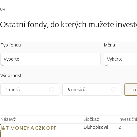
Ostatní fondy, do kterých můžete inves
Typ fondu
Měna
Vyberte
Vyberte
Výnosnost
1 měsíc
6 měsíců
1 r
Název
Složka
Investičn
Dluhopisové
2
J&T MONEY A CZK OPF