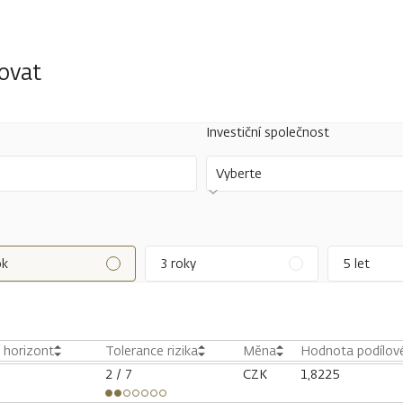
tovat
Investiční společnost
Vyberte
ok
3 roky
5 let
í horizont
Tolerance rizika
Měna
Hodnota podílové
2
/ 7
CZK
1,8225