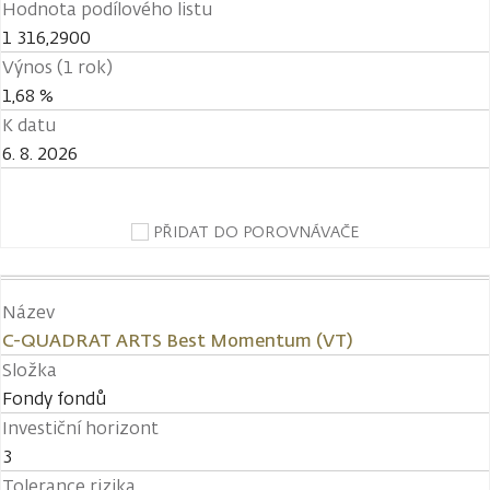
Hodnota podílového listu
1 316,2900
Výnos (1 rok)
1,68 %
K datu
6. 8. 2026
PŘIDAT DO POROVNÁVAČE
Název
C-QUADRAT ARTS Best Momentum (VT)
Složka
Fondy fondů
Investiční horizont
3
Tolerance rizika