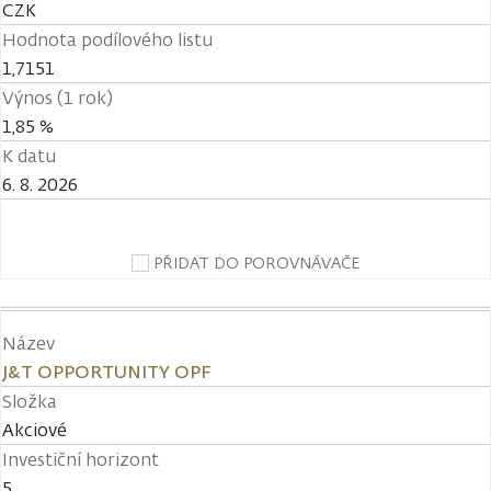
CZK
Hodnota podílového listu
1,7151
Výnos (1 rok)
1,85 %
K datu
6. 8. 2026
PŘIDAT DO POROVNÁVAČE
Název
J&T OPPORTUNITY OPF
Složka
Akciové
Investiční horizont
5