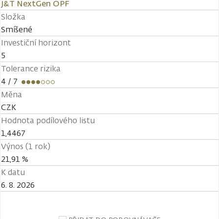
J&T NextGen OPF
Složka
Smíšené
Investiční horizont
5
Tolerance rizika
4
/ 7
Měna
CZK
Hodnota podílového listu
1,4467
Výnos (1 rok)
21,91 %
K datu
6. 8. 2026