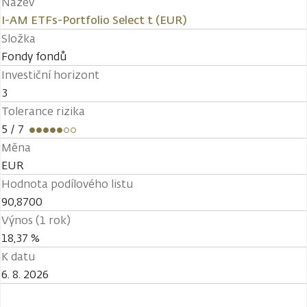
Název
I-AM ETFs-Portfolio Select t (EUR)
Složka
Fondy fondů
Investiční horizont
3
Tolerance rizika
5
/ 7
Měna
EUR
Hodnota podílového listu
90,8700
Výnos (1 rok)
18,37 %
K datu
6. 8. 2026