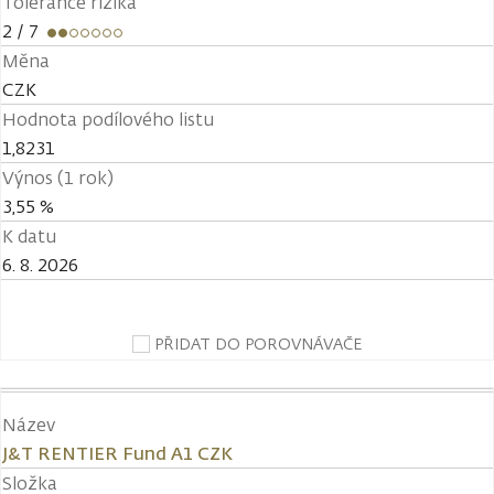
Tolerance rizika
2
/ 7
Měna
CZK
Hodnota podílového listu
1,8231
Výnos (1 rok)
3,55 %
K datu
6. 8. 2026
PŘIDAT DO POROVNÁVAČE
Název
J&T RENTIER Fund A1 CZK
Složka