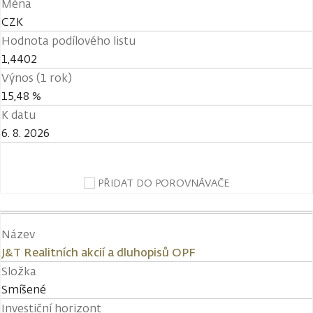
Měna
CZK
Hodnota podílového listu
1,4402
Výnos (1 rok)
15,48 %
K datu
6. 8. 2026
PŘIDAT DO POROVNÁVAČE
Název
J&T Realitních akcií a dluhopisů OPF
Složka
Smíšené
Investiční horizont