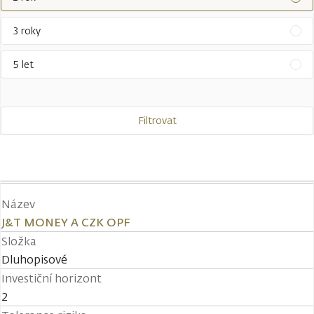
3 roky
5 let
Filtrovat
Název
J&T MONEY A CZK OPF
Složka
Dluhopisové
Investiční horizont
2