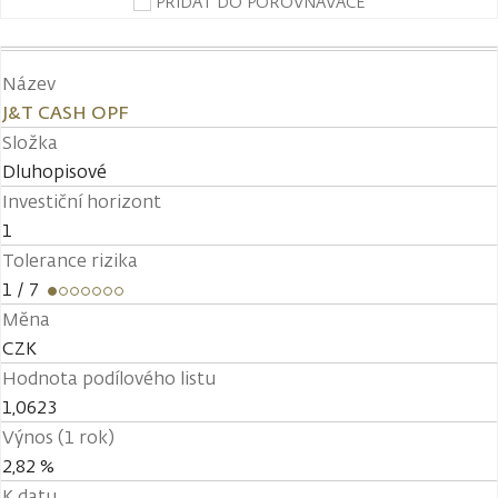
PŘIDAT DO POROVNÁVAČE
Název
J&T CASH OPF
Složka
Dluhopisové
Investiční horizont
1
Tolerance rizika
1
/ 7
Měna
CZK
Hodnota podílového listu
1,0623
Výnos (1 rok)
2,82 %
K datu