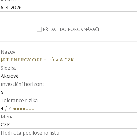
6. 8. 2026
PŘIDAT DO POROVNÁVAČE
Název
J&T ENERGY OPF - třída A CZK
Složka
Akciové
Investiční horizont
5
Tolerance rizika
4
/ 7
Měna
CZK
Hodnota podílového listu