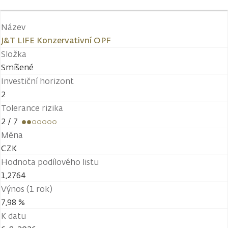
Název
J&T LIFE Konzervativní OPF
Složka
Smíšené
Investiční horizont
2
Tolerance rizika
2
/ 7
Měna
CZK
Hodnota podílového listu
1,2764
Výnos (1 rok)
7,98 %
K datu