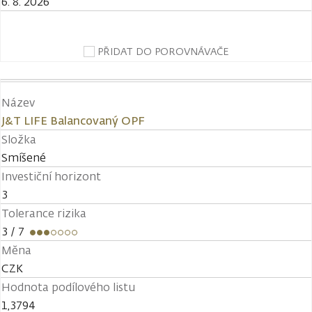
6. 8. 2026
PŘIDAT DO POROVNÁVAČE
Název
J&T LIFE Balancovaný OPF
Složka
Smíšené
Investiční horizont
3
Tolerance rizika
3
/ 7
Měna
CZK
Hodnota podílového listu
1,3794