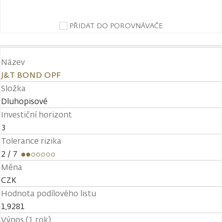
PŘIDAT DO POROVNÁVAČE
Název
J&T BOND OPF
Složka
Dluhopisové
Investiční horizont
3
Tolerance rizika
2
/ 7
Měna
CZK
Hodnota podílového listu
1,9281
Výnos (1 rok)