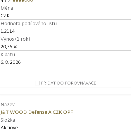
4
/ 7
Měna
CZK
Hodnota podílového listu
1,2114
Výnos (1 rok)
20,35 %
K datu
6. 8. 2026
PŘIDAT DO POROVNÁVAČE
Název
J&T WOOD Defense A CZK OPF
Složka
Akciové