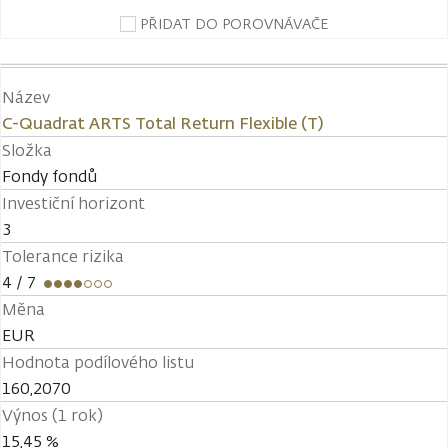
PŘIDAT DO POROVNÁVAČE
Název
C-Quadrat ARTS Total Return Flexible (T)
Složka
Fondy fondů
Investiční horizont
3
Tolerance rizika
4
/ 7
Měna
EUR
Hodnota podílového listu
160,2070
Výnos (1 rok)
15,45 %