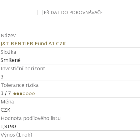
PŘIDAT DO POROVNÁVAČE
Název
J&T RENTIER Fund A1 CZK
Složka
Smíšené
Investiční horizont
3
Tolerance rizika
3
/ 7
Měna
CZK
Hodnota podílového listu
1,8190
Výnos (1 rok)