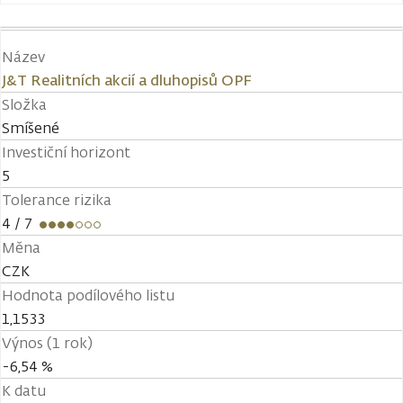
Název
J&T Realitních akcií a dluhopisů OPF
Složka
Smíšené
Investiční horizont
5
Tolerance rizika
4
/ 7
Měna
CZK
Hodnota podílového listu
1,1533
Výnos (1 rok)
-6,54 %
K datu