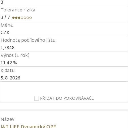
3
Tolerance rizika
3
/ 7
Měna
CZK
Hodnota podílového listu
1,3848
Výnos (1 rok)
11,42 %
K datu
5. 8. 2026
PŘIDAT DO POROVNÁVAČE
Název
J&T LIFE Dynamický OPF