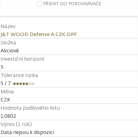
PŘIDAT DO POROVNÁVAČE
Název
J&T WOOD Defense A CZK OPF
Složka
Akciové
Investiční horizont
5
Tolerance rizika
5
/ 7
Měna
CZK
Hodnota podílového listu
1,0802
Výnos (1 rok)
Data nejsou k dispozici