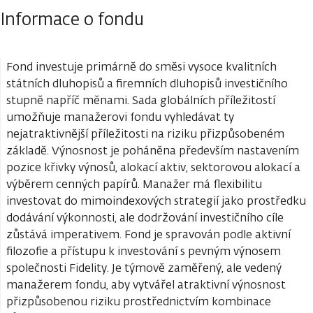
Informace o fondu
Fond investuje primárně do směsi vysoce kvalitních
státních dluhopisů a firemních dluhopisů investičního
stupně napříč měnami. Sada globálních příležitostí
umožňuje manažerovi fondu vyhledávat ty
nejatraktivnější příležitosti na riziku přizpůsobeném
základě. Výnosnost je poháněna především nastavením
pozice křivky výnosů, alokací aktiv, sektorovou alokací a
výběrem cenných papírů. Manažer má flexibilitu
investovat do mimoindexových strategií jako prostředku
dodávání výkonnosti, ale dodržování investičního cíle
zůstává imperativem. Fond je spravován podle aktivní
filozofie a přístupu k investování s pevným výnosem
společnosti Fidelity. Je týmově zaměřený, ale vedený
manažerem fondu, aby vytvářel atraktivní výnosnost
přizpůsobenou riziku prostřednictvím kombinace