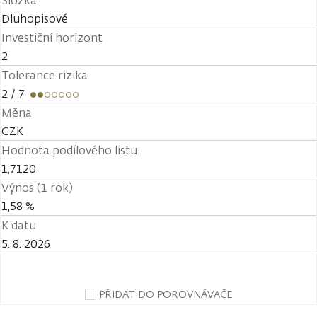
Složka
Dluhopisové
Investiční horizont
2
Tolerance rizika
2
/ 7
Měna
CZK
Hodnota podílového listu
1,7120
Výnos (1 rok)
1,58 %
K datu
5. 8. 2026
PŘIDAT DO POROVNÁVAČE