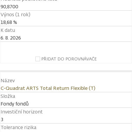
90,8700
Výnos (1 rok)
18,68 %
K datu
6. 8. 2026
PŘIDAT DO POROVNÁVAČE
Název
C-Quadrat ARTS Total Return Flexible (T)
Složka
Fondy fondů
Investiční horizont
3
Tolerance rizika