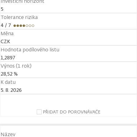
Investiční horizont
5
Tolerance rizika
4
/ 7
Měna
CZK
Hodnota podílového listu
1,2897
Výnos (1 rok)
28,52 %
K datu
5. 8. 2026
PŘIDAT DO POROVNÁVAČE
Název