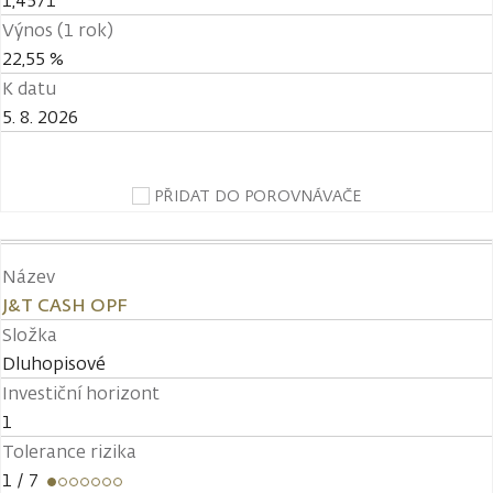
1,4571
Výnos (1 rok)
22,55 %
K datu
5. 8. 2026
PŘIDAT DO POROVNÁVAČE
Název
J&T CASH OPF
Složka
Dluhopisové
Investiční horizont
1
Tolerance rizika
1
/ 7