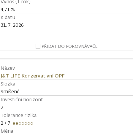
Výnos (1 rok)
4,71 %
K datu
31. 7. 2026
PŘIDAT DO POROVNÁVAČE
Název
J&T LIFE Konzervativní OPF
Složka
Smíšené
Investiční horizont
2
Tolerance rizika
2
/ 7
Měna