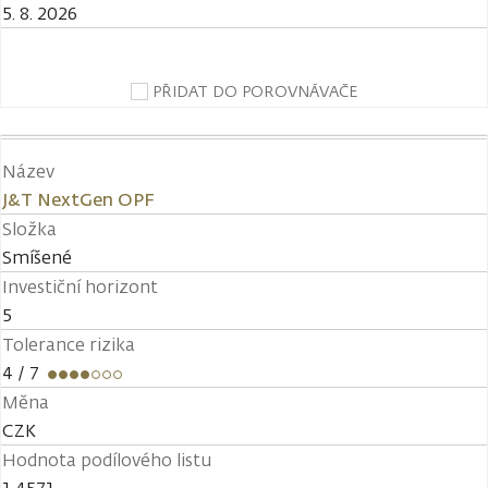
5. 8. 2026
PŘIDAT DO POROVNÁVAČE
Název
J&T NextGen OPF
Složka
Smíšené
Investiční horizont
5
Tolerance rizika
4
/ 7
Měna
CZK
Hodnota podílového listu