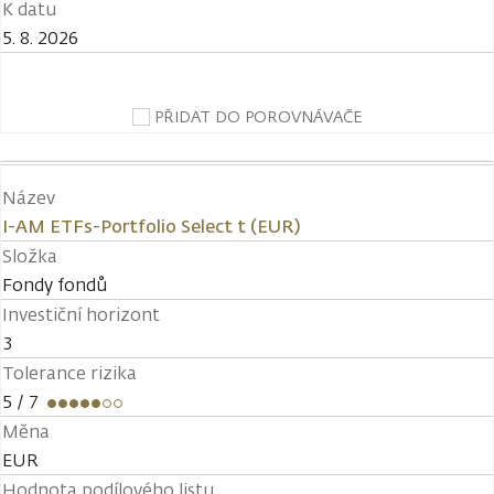
K datu
5. 8. 2026
PŘIDAT DO POROVNÁVAČE
Název
I-AM ETFs-Portfolio Select t (EUR)
Složka
Fondy fondů
Investiční horizont
3
Tolerance rizika
5
/ 7
Měna
EUR
Hodnota podílového listu