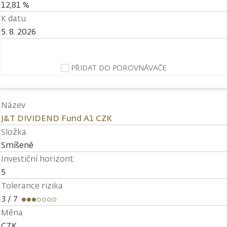
12,81 %
K datu
5. 8. 2026
PŘIDAT DO POROVNÁVAČE
Název
J&T DIVIDEND Fund A1 CZK
Složka
Smíšené
Investiční horizont
5
Tolerance rizika
3
/ 7
Měna
CZK