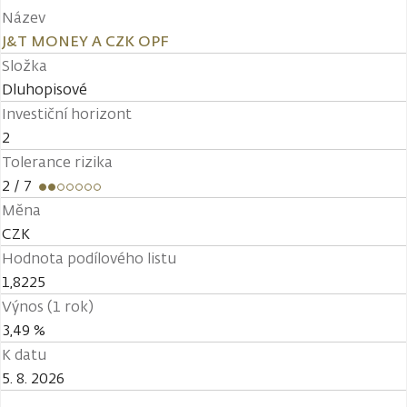
Název
J&T MONEY A CZK OPF
Složka
Dluhopisové
Investiční horizont
2
Tolerance rizika
2
/ 7
Měna
CZK
Hodnota podílového listu
1,8225
Výnos (1 rok)
3,49 %
K datu
5. 8. 2026