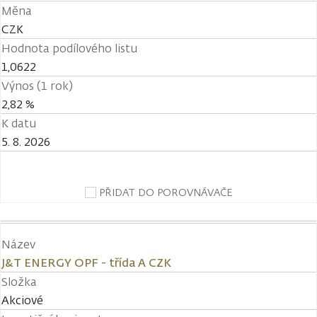
Měna
CZK
Hodnota podílového listu
1,0622
Výnos (1 rok)
2,82 %
K datu
5. 8. 2026
PŘIDAT DO POROVNÁVAČE
Název
J&T ENERGY OPF - třída A CZK
Složka
Akciové