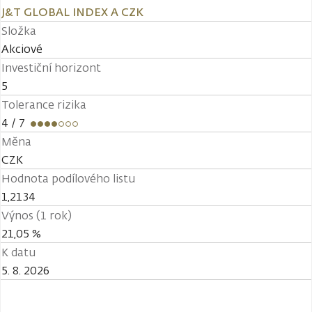
J&T GLOBAL INDEX A CZK
Složka
Akciové
Investiční horizont
5
Tolerance rizika
4
/ 7
Měna
CZK
Hodnota podílového listu
1,2134
Výnos (1 rok)
21,05 %
K datu
5. 8. 2026