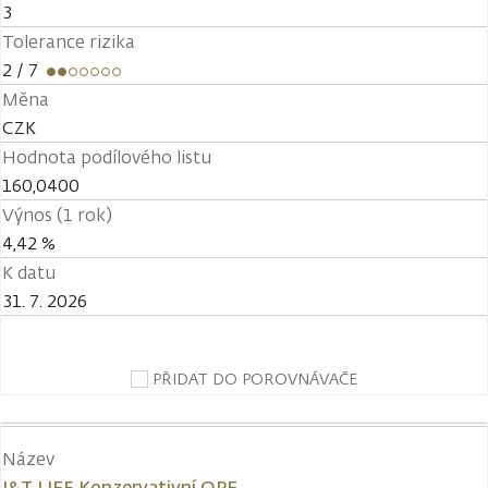
3
Tolerance rizika
2
/ 7
Měna
CZK
Hodnota podílového listu
160,0400
Výnos (1 rok)
4,42 %
K datu
31. 7. 2026
PŘIDAT DO POROVNÁVAČE
Název
J&T LIFE Konzervativní OPF