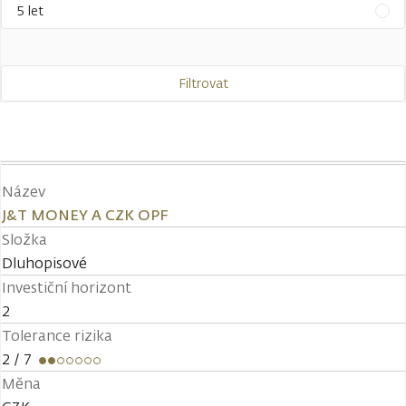
5 let
Filtrovat
Název
J&T MONEY A CZK OPF
Složka
Dluhopisové
Investiční horizont
2
Tolerance rizika
2
/ 7
Měna