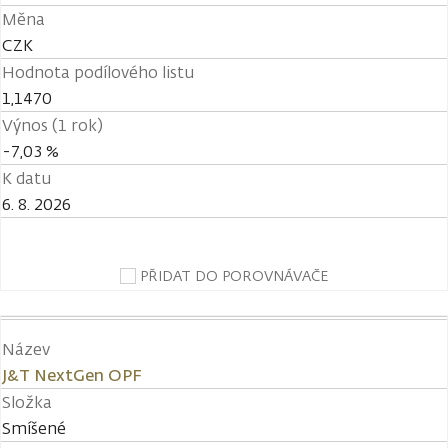
Měna
CZK
Hodnota podílového listu
1,1470
Výnos (1 rok)
-7,03 %
K datu
6. 8. 2026
PŘIDAT DO POROVNÁVAČE
Název
J&T NextGen OPF
Složka
Smíšené