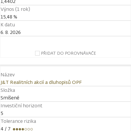
1,4402
Výnos (1 rok)
15,48 %
K datu
6. 8. 2026
PŘIDAT DO POROVNÁVAČE
Název
J&T Realitních akcií a dluhopisů OPF
Složka
Smíšené
Investiční horizont
5
Tolerance rizika
4
/ 7