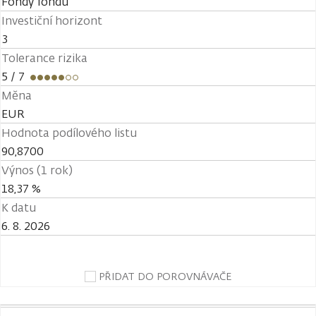
Fondy fondů
Investiční horizont
3
Tolerance rizika
5
/ 7
Měna
EUR
Hodnota podílového listu
90,8700
Výnos (1 rok)
18,37 %
K datu
6. 8. 2026
PŘIDAT DO POROVNÁVAČE