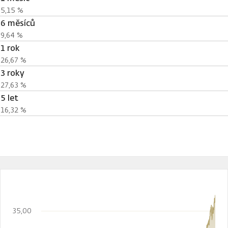
5,15 %
6 měsíců
9,64 %
1 rok
26,67 %
3 roky
27,63 %
5 let
16,32 %
35,00