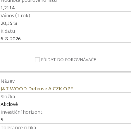
Hodnota podílového listu
1,2114
Výnos (1 rok)
20,35 %
K datu
6. 8. 2026
PŘIDAT DO POROVNÁVAČE
Název
J&T WOOD Defense A CZK OPF
Složka
Akciové
Investiční horizont
5
Tolerance rizika