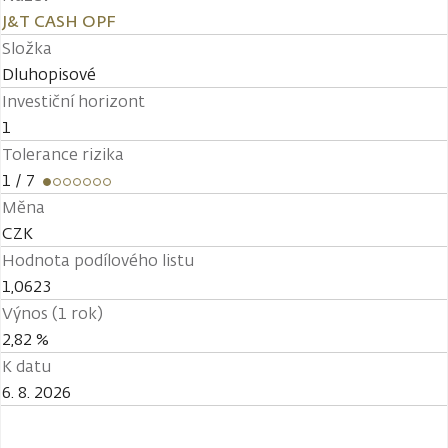
J&T CASH OPF
Složka
Dluhopisové
Investiční horizont
1
Tolerance rizika
1
/ 7
Měna
CZK
Hodnota podílového listu
1,0623
Výnos (1 rok)
2,82 %
K datu
6. 8. 2026