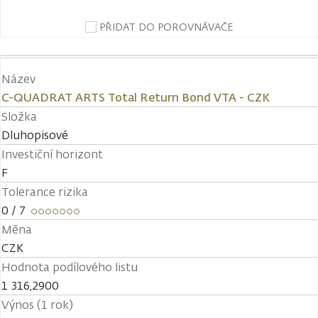
PŘIDAT DO POROVNÁVAČE
Název
C-QUADRAT ARTS Total Return Bond VTA - CZK
Složka
Dluhopisové
Investiční horizont
F
Tolerance rizika
0
/ 7
Měna
CZK
Hodnota podílového listu
1 316,2900
Výnos (1 rok)