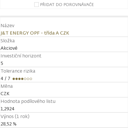
PŘIDAT DO POROVNÁVAČE
Název
J&T ENERGY OPF - třída A CZK
Složka
Akciové
Investiční horizont
5
Tolerance rizika
4
/ 7
Měna
CZK
Hodnota podílového listu
1,2924
Výnos (1 rok)
28,52 %