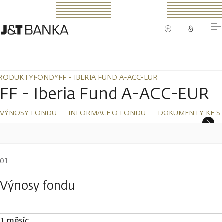
RODUKTY
FONDY
FF - IBERIA FUND A-ACC-EUR
FF - Iberia Fund A-ACC-EUR
VÝNOSY FONDU
INFORMACE O FONDU
DOKUMENTY KE S
Výnosy fondu
1 měsíc