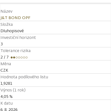
Název
J&T BOND OPF
Složka
Dluhopisové
Investiční horizont
3
Tolerance rizika
2
/ 7
Měna
CZK
Hodnota podílového listu
1,9281
Výnos (1 rok)
4,05 %
K datu
6. 8. 2026