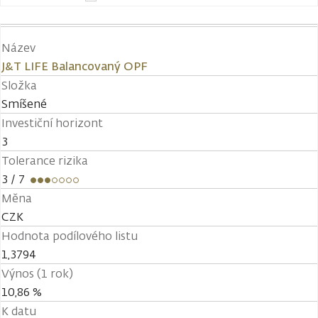
Název
J&T LIFE Balancovaný OPF
Složka
Smíšené
Investiční horizont
3
Tolerance rizika
3
/ 7
Měna
CZK
Hodnota podílového listu
1,3794
Výnos (1 rok)
10,86 %
K datu