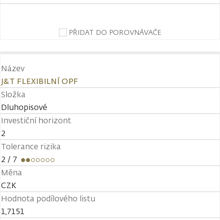
PŘIDAT DO POROVNÁVAČE
Název
J&T FLEXIBILNÍ OPF
Složka
Dluhopisové
Investiční horizont
2
Tolerance rizika
2
/ 7
Měna
CZK
Hodnota podílového listu
1,7151