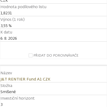
CZK
Hodnota podílového listu
1,8231
Výnos (1 rok)
3,55 %
K datu
6. 8. 2026
PŘIDAT DO POROVNÁVAČE
Název
J&T RENTIER Fund A1 CZK
Složka
Smíšené
Investiční horizont
3