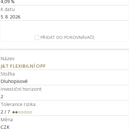
4,09 %
K datu
5. 8. 2026
PŘIDAT DO POROVNÁVAČE
Název
J&T FLEXIBILNÍ OPF
Složka
Dluhopisové
Investiční horizont
2
Tolerance rizika
2
/ 7
Měna
CZK