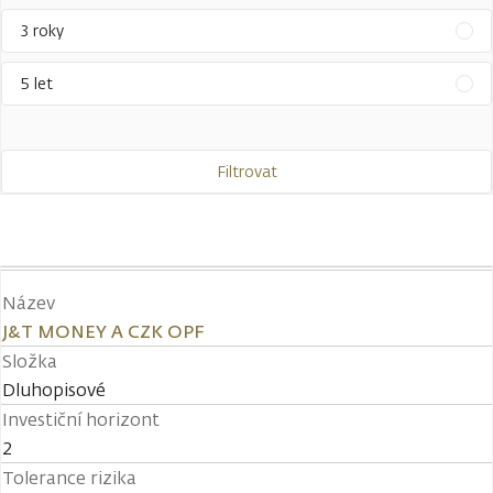
3 roky
5 let
Filtrovat
Název
J&T MONEY A CZK OPF
Složka
Dluhopisové
Investiční horizont
2
Tolerance rizika