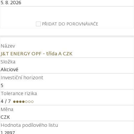
5. 8. 2026
PŘIDAT DO POROVNÁVAČE
Název
J&T ENERGY OPF - třída A CZK
Složka
Akciové
Investiční horizont
5
Tolerance rizika
4
/ 7
Měna
CZK
Hodnota podílového listu
1,2897