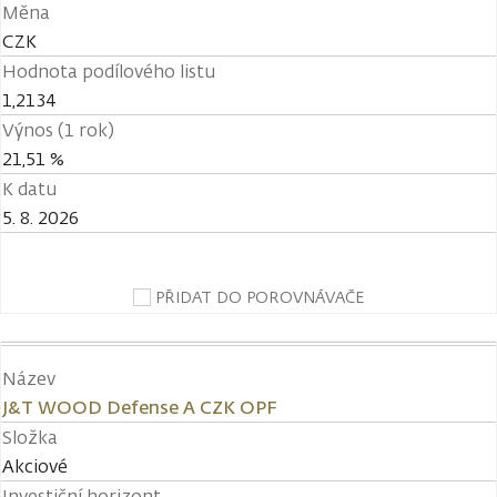
Měna
CZK
Hodnota podílového listu
1,2134
Výnos (1 rok)
21,51 %
K datu
5. 8. 2026
PŘIDAT DO POROVNÁVAČE
Název
J&T WOOD Defense A CZK OPF
Složka
Akciové
Investiční horizont