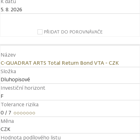
K datu
5. 8. 2026
PŘIDAT DO POROVNÁVAČE
Název
C-QUADRAT ARTS Total Return Bond VTA - CZK
Složka
Dluhopisové
Investiční horizont
F
Tolerance rizika
0
/ 7
Měna
CZK
Hodnota podílového listu