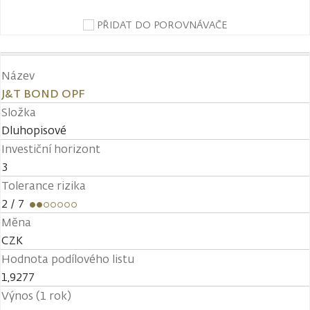
PŘIDAT DO POROVNÁVAČE
Název
J&T BOND OPF
Složka
Dluhopisové
Investiční horizont
3
Tolerance rizika
2
/ 7
Měna
CZK
Hodnota podílového listu
1,9277
Výnos (1 rok)