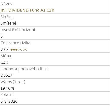
Název
J&T DIVIDEND Fund A1 CZK
Složka
Smíšené
Investiční horizont
5
Tolerance rizika
3
/ 7
Měna
CZK
Hodnota podílového listu
2,3617
Výnos (1 rok)
19,46 %
K datu
5. 8. 2026