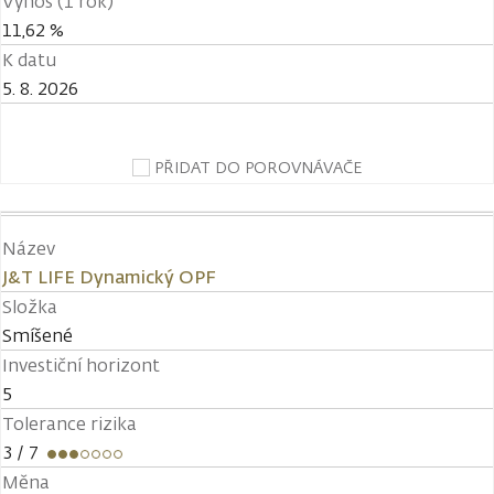
Výnos (1 rok)
11,62 %
K datu
5. 8. 2026
PŘIDAT DO POROVNÁVAČE
Název
J&T LIFE Dynamický OPF
Složka
Smíšené
Investiční horizont
5
Tolerance rizika
3
/ 7
Měna