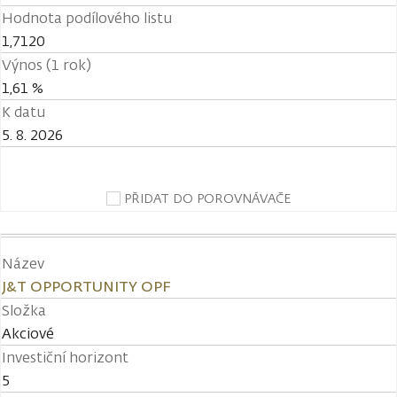
Hodnota podílového listu
1,7120
Výnos (1 rok)
1,61 %
K datu
5. 8. 2026
PŘIDAT DO POROVNÁVAČE
Název
J&T OPPORTUNITY OPF
Složka
Akciové
Investiční horizont
5