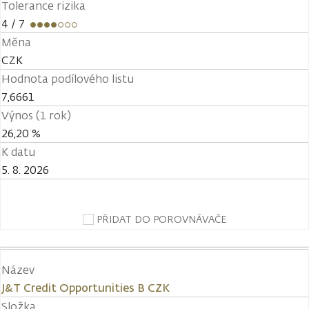
Tolerance rizika
4
/ 7
Měna
CZK
Hodnota podílového listu
7,6661
Výnos (1 rok)
26,20 %
K datu
5. 8. 2026
PŘIDAT DO POROVNÁVAČE
Název
J&T Credit Opportunities B CZK
Složka