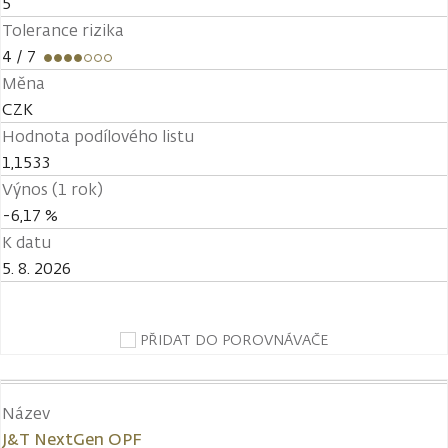
5
Tolerance rizika
4
/ 7
Měna
CZK
Hodnota podílového listu
1,1533
Výnos (1 rok)
-6,17 %
K datu
5. 8. 2026
PŘIDAT DO POROVNÁVAČE
Název
J&T NextGen OPF