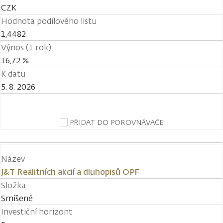
CZK
Hodnota podílového listu
1,4482
Výnos (1 rok)
16,72 %
K datu
5. 8. 2026
PŘIDAT DO POROVNÁVAČE
Název
J&T Realitních akcií a dluhopisů OPF
Složka
Smíšené
Investiční horizont