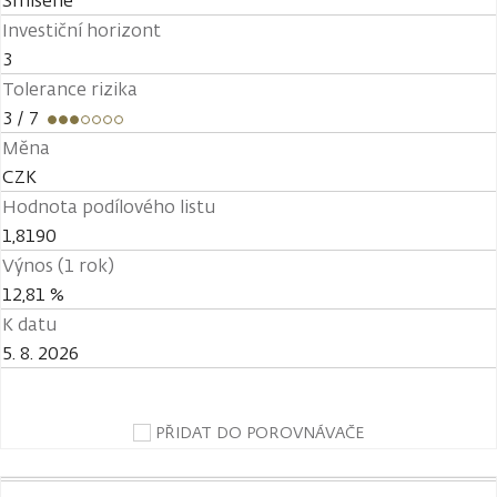
Smíšené
Investiční horizont
3
Tolerance rizika
3
/ 7
Měna
CZK
Hodnota podílového listu
1,8190
Výnos (1 rok)
12,81 %
K datu
5. 8. 2026
PŘIDAT DO POROVNÁVAČE