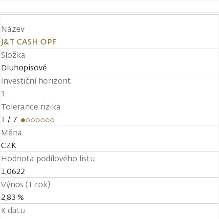
Název
J&T CASH OPF
Složka
Dluhopisové
Investiční horizont
1
Tolerance rizika
1
/ 7
Měna
CZK
Hodnota podílového listu
1,0622
Výnos (1 rok)
2,83 %
K datu