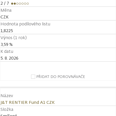
2
/ 7
Měna
CZK
Hodnota podílového listu
1,8225
Výnos (1 rok)
3,59 %
K datu
5. 8. 2026
PŘIDAT DO POROVNÁVAČE
Název
J&T RENTIER Fund A1 CZK
Složka