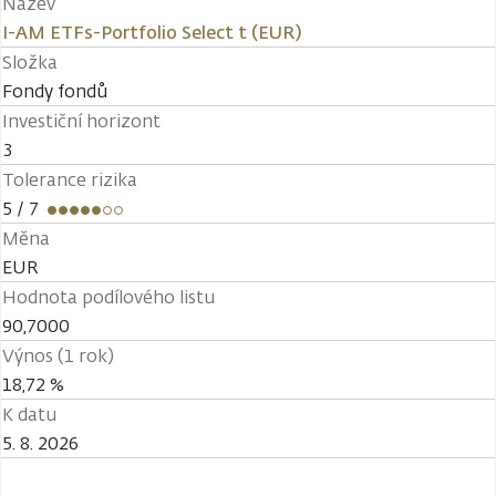
Název
I-AM ETFs-Portfolio Select t (EUR)
Složka
Fondy fondů
Investiční horizont
3
Tolerance rizika
5
/ 7
Měna
EUR
Hodnota podílového listu
90,7000
Výnos (1 rok)
18,72 %
K datu
5. 8. 2026