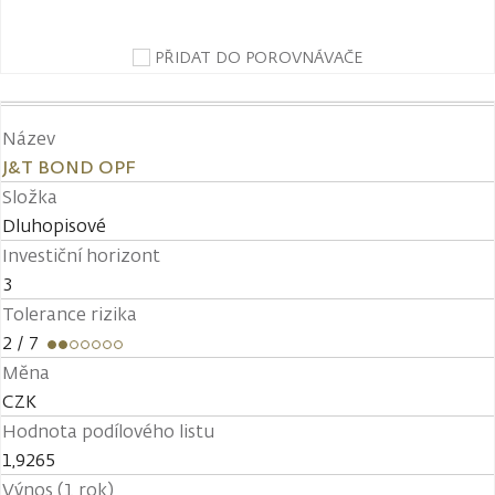
PŘIDAT DO POROVNÁVAČE
Název
J&T BOND OPF
Složka
Dluhopisové
Investiční horizont
3
Tolerance rizika
2
/ 7
Měna
CZK
Hodnota podílového listu
1,9265
Výnos (1 rok)