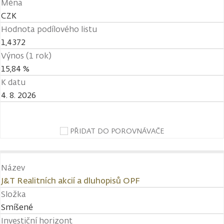
Měna
CZK
Hodnota podílového listu
1,4372
Výnos (1 rok)
15,84 %
K datu
4. 8. 2026
PŘIDAT DO POROVNÁVAČE
Název
J&T Realitních akcií a dluhopisů OPF
Složka
Smíšené
Investiční horizont