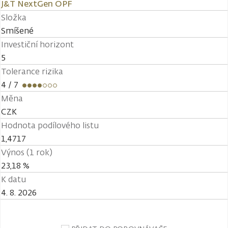
J&T NextGen OPF
Složka
Smíšené
Investiční horizont
5
Tolerance rizika
4
/ 7
Měna
CZK
Hodnota podílového listu
1,4717
Výnos (1 rok)
23,18 %
K datu
4. 8. 2026