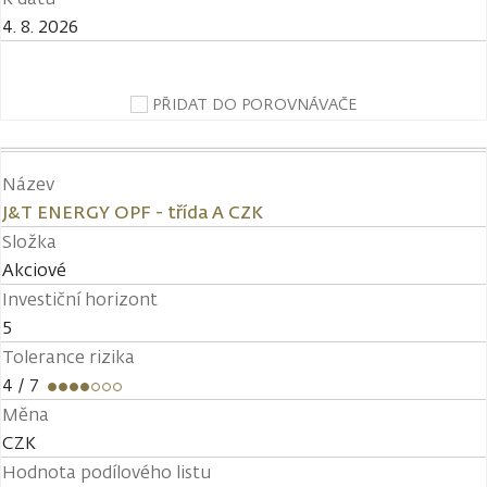
4. 8. 2026
PŘIDAT DO POROVNÁVAČE
Název
J&T ENERGY OPF - třída A CZK
Složka
Akciové
Investiční horizont
5
Tolerance rizika
4
/ 7
Měna
CZK
Hodnota podílového listu