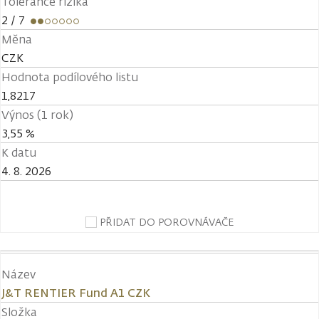
Tolerance rizika
2
/ 7
Měna
CZK
Hodnota podílového listu
1,8217
Výnos (1 rok)
3,55 %
K datu
4. 8. 2026
PŘIDAT DO POROVNÁVAČE
Název
J&T RENTIER Fund A1 CZK
Složka