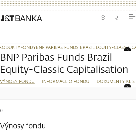
RODUKTY
FONDY
BNP PARIBAS FUNDS BRAZIL EQUITY-CLASSIC C
BNP Paribas Funds Brazil
Equity-Classic Capitalisation
VÝNOSY FONDU
INFORMACE O FONDU
DOKUMENTY KE S
Výnosy fondu