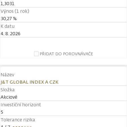
1,3031
Výnos (1 rok)
30,27 %
K datu
4. 8. 2026
PŘIDAT DO POROVNÁVAČE
Název
J&T GLOBAL INDEX A CZK
Složka
Akciové
Investiční horizont
5
Tolerance rizika