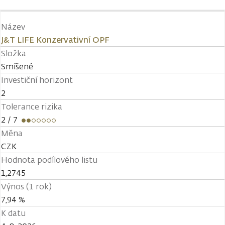
Název
J&T LIFE Konzervativní OPF
Složka
Smíšené
Investiční horizont
2
Tolerance rizika
2
/ 7
Měna
CZK
Hodnota podílového listu
1,2745
Výnos (1 rok)
7,94 %
K datu