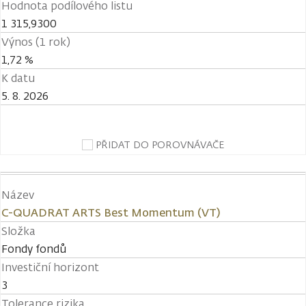
Hodnota podílového listu
1 315,9300
Výnos (1 rok)
1,72 %
K datu
5. 8. 2026
PŘIDAT DO POROVNÁVAČE
Název
C-QUADRAT ARTS Best Momentum (VT)
Složka
Fondy fondů
Investiční horizont
3
Tolerance rizika