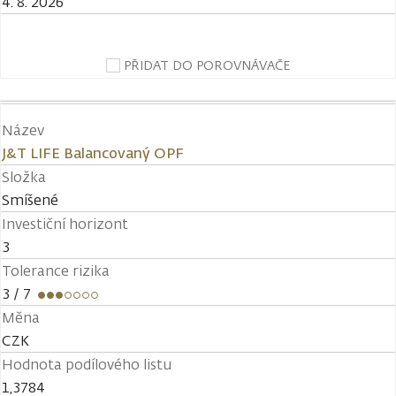
4. 8. 2026
PŘIDAT DO POROVNÁVAČE
Název
J&T LIFE Balancovaný OPF
Složka
Smíšené
Investiční horizont
3
Tolerance rizika
3
/ 7
Měna
CZK
Hodnota podílového listu
1,3784