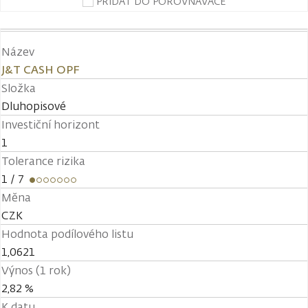
PŘIDAT DO POROVNÁVAČE
Název
J&T CASH OPF
Složka
Dluhopisové
Investiční horizont
1
Tolerance rizika
1
/ 7
Měna
CZK
Hodnota podílového listu
1,0621
Výnos (1 rok)
2,82 %
K datu