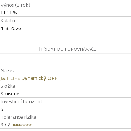
Výnos (1 rok)
11,11 %
K datu
4. 8. 2026
PŘIDAT DO POROVNÁVAČE
Název
J&T LIFE Dynamický OPF
Složka
Smíšené
Investiční horizont
5
Tolerance rizika
3
/ 7