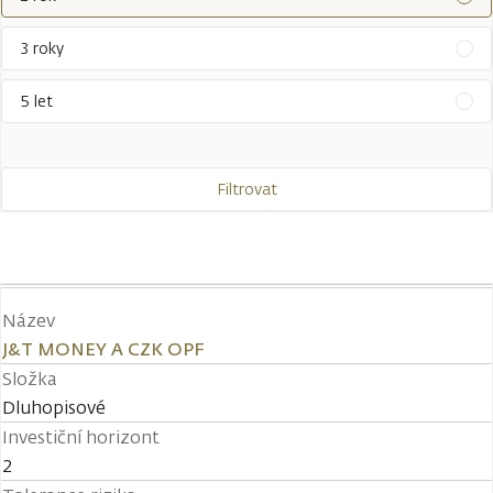
3 roky
5 let
Filtrovat
Název
J&T MONEY A CZK OPF
Složka
Dluhopisové
Investiční horizont
2