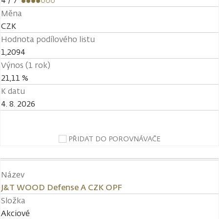
4
/ 7
Měna
CZK
Hodnota podílového listu
1,2094
Výnos (1 rok)
21,11 %
K datu
4. 8. 2026
PŘIDAT DO POROVNÁVAČE
Název
J&T WOOD Defense A CZK OPF
Složka
Akciové