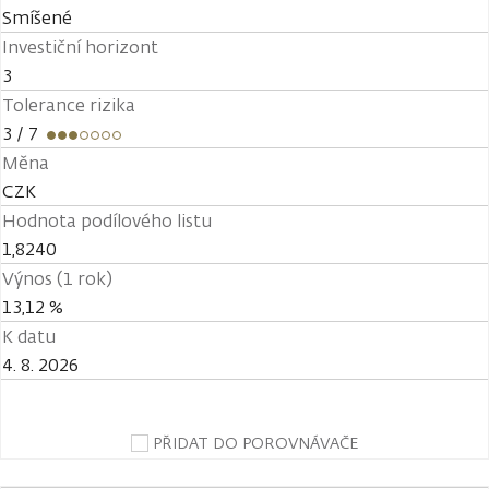
Smíšené
Investiční horizont
3
Tolerance rizika
3
/ 7
Měna
CZK
Hodnota podílového listu
1,8240
Výnos (1 rok)
13,12 %
K datu
4. 8. 2026
PŘIDAT DO POROVNÁVAČE