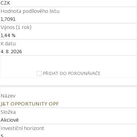
CZK
Hodnota podílového listu
1,7091
Výnos (1 rok)
1,44 %
K datu
4. 8. 2026
PŘIDAT DO POROVNÁVAČE
Název
J&T OPPORTUNITY OPF
Složka
Akciové
Investiční horizont
5