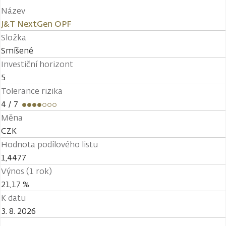
Název
J&T NextGen OPF
Složka
Smíšené
Investiční horizont
5
Tolerance rizika
4
/ 7
Měna
CZK
Hodnota podílového listu
1,4477
Výnos (1 rok)
21,17 %
K datu
3. 8. 2026