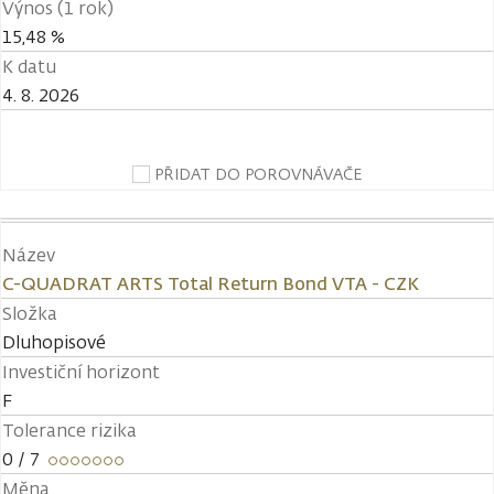
Výnos (1 rok)
15,48 %
K datu
4. 8. 2026
PŘIDAT DO POROVNÁVAČE
Název
C-QUADRAT ARTS Total Return Bond VTA - CZK
Složka
Dluhopisové
Investiční horizont
F
Tolerance rizika
0
/ 7
Měna