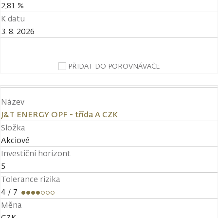
2,81 %
K datu
3. 8. 2026
PŘIDAT DO POROVNÁVAČE
Název
J&T ENERGY OPF - třída A CZK
Složka
Akciové
Investiční horizont
5
Tolerance rizika
4
/ 7
Měna
CZK