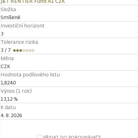
J&T RENTIER Fund A1 CZK
Složka
Smíšené
Investiční horizont
3
Tolerance rizika
3
/ 7
Měna
CZK
Hodnota podílového listu
1,8240
Výnos (1 rok)
13,12 %
K datu
4. 8. 2026
PŘIDAT DO POROVNÁVAČE