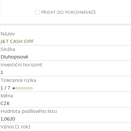
PŘIDAT DO POROVNÁVAČE
Název
J&T CASH OPF
Složka
Dluhopisové
Investiční horizont
1
Tolerance rizika
1
/ 7
Měna
CZK
Hodnota podílového listu
1,0620
Výnos (1 rok)