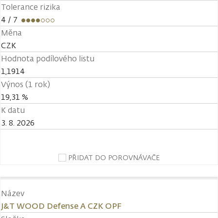
Tolerance rizika
4
/ 7
Měna
CZK
Hodnota podílového listu
1,1914
Výnos (1 rok)
19,31 %
K datu
3. 8. 2026
PŘIDAT DO POROVNÁVAČE
Název
J&T WOOD Defense A CZK OPF