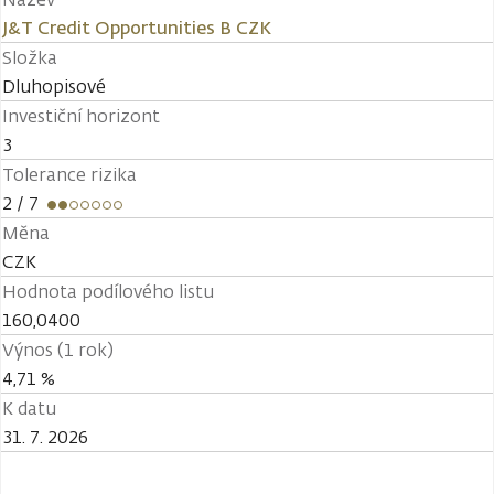
J&T Credit Opportunities B CZK
Složka
Dluhopisové
Investiční horizont
3
Tolerance rizika
2
/ 7
Měna
CZK
Hodnota podílového listu
160,0400
Výnos (1 rok)
4,71 %
K datu
31. 7. 2026