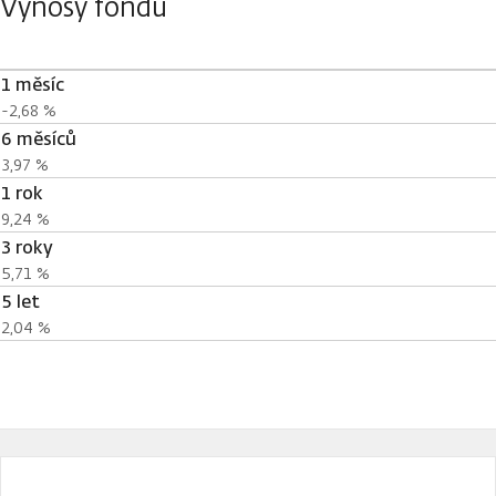
Výnosy fondu
1 měsíc
-2,68 %
6 měsíců
3,97 %
1 rok
9,24 %
3 roky
5,71 %
5 let
2,04 %