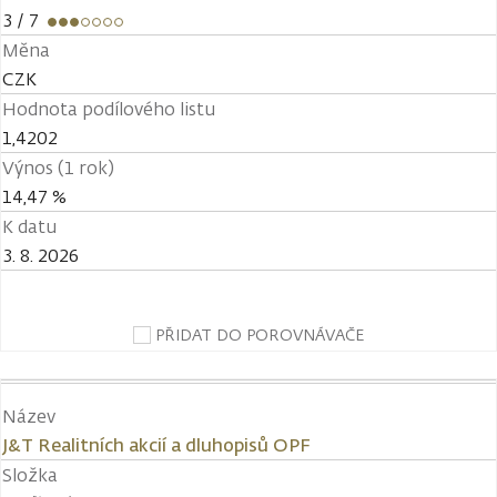
3
/ 7
Měna
CZK
Hodnota podílového listu
1,4202
Výnos (1 rok)
14,47 %
K datu
3. 8. 2026
PŘIDAT DO POROVNÁVAČE
Název
J&T Realitních akcií a dluhopisů OPF
Složka