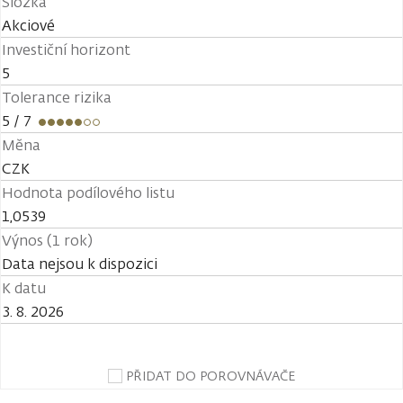
Složka
Akciové
Investiční horizont
5
Tolerance rizika
5
/ 7
Měna
CZK
Hodnota podílového listu
1,0539
Výnos (1 rok)
Data nejsou k dispozici
K datu
3. 8. 2026
PŘIDAT DO POROVNÁVAČE