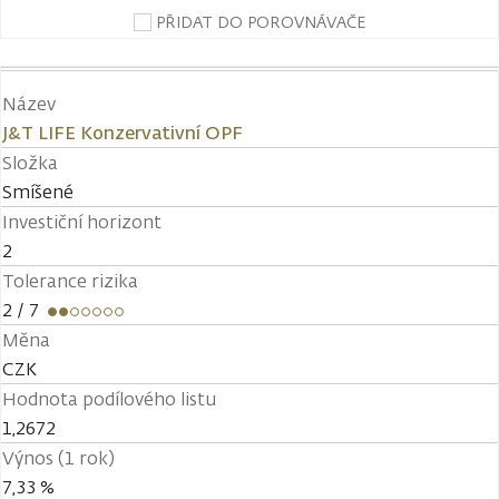
PŘIDAT DO POROVNÁVAČE
Název
J&T LIFE Konzervativní OPF
Složka
Smíšené
Investiční horizont
2
Tolerance rizika
2
/ 7
Měna
CZK
Hodnota podílového listu
1,2672
Výnos (1 rok)
7,33 %