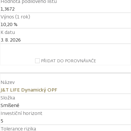
Hodnota podílového listu
1,3672
Výnos (1 rok)
10,20 %
K datu
3. 8. 2026
PŘIDAT DO POROVNÁVAČE
Název
J&T LIFE Dynamický OPF
Složka
Smíšené
Investiční horizont
5
Tolerance rizika