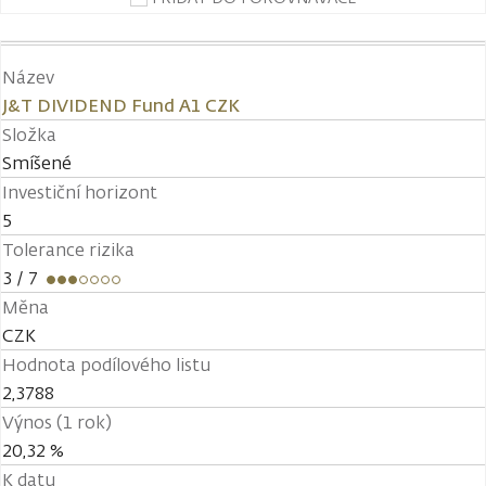
Název
J&T DIVIDEND Fund A1 CZK
Složka
Smíšené
Investiční horizont
5
Tolerance rizika
3
/ 7
Měna
CZK
Hodnota podílového listu
2,3788
Výnos (1 rok)
20,32 %
K datu