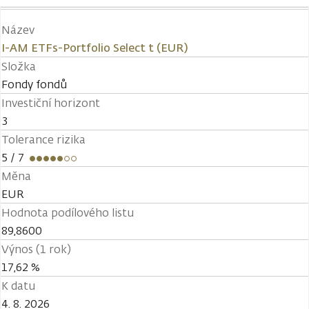
Název
I-AM ETFs-Portfolio Select t (EUR)
Složka
Fondy fondů
Investiční horizont
3
Tolerance rizika
5
/ 7
Měna
EUR
Hodnota podílového listu
89,8600
Výnos (1 rok)
17,62 %
K datu
4. 8. 2026