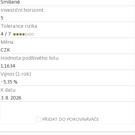
Smíšené
Investiční horizont
5
Tolerance rizika
4
/ 7
Měna
CZK
Hodnota podílového listu
1,1634
Výnos (1 rok)
-5,35 %
K datu
3. 8. 2026
PŘIDAT DO POROVNÁVAČE