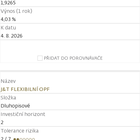
1,9265
Výnos (1 rok)
4,03 %
K datu
4. 8. 2026
PŘIDAT DO POROVNÁVAČE
Název
J&T FLEXIBILNÍ OPF
Složka
Dluhopisové
Investiční horizont
2
Tolerance rizika
2
/ 7