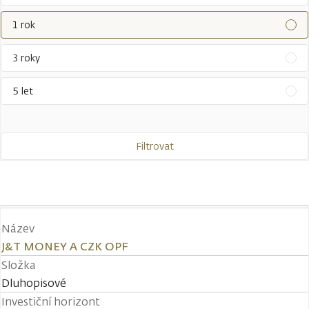
1 rok
3 roky
5 let
Filtrovat
Název
J&T MONEY A CZK OPF
Složka
Dluhopisové
Investiční horizont