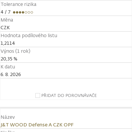
Tolerance rizika
4
/ 7
Měna
CZK
Hodnota podílového listu
1,2114
Výnos (1 rok)
20,35 %
K datu
6. 8. 2026
PŘIDAT DO POROVNÁVAČE
Název
J&T WOOD Defense A CZK OPF