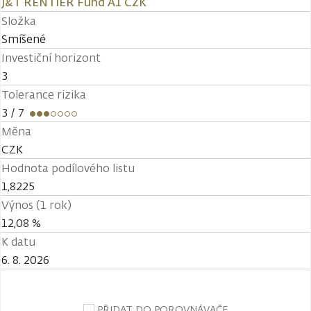
J&T RENTIER Fund A1 CZK
Složka
Smíšené
Investiční horizont
3
Tolerance rizika
3
/ 7
Měna
CZK
Hodnota podílového listu
1,8225
Výnos (1 rok)
12,08 %
K datu
6. 8. 2026
PŘIDAT DO POROVNÁVAČE