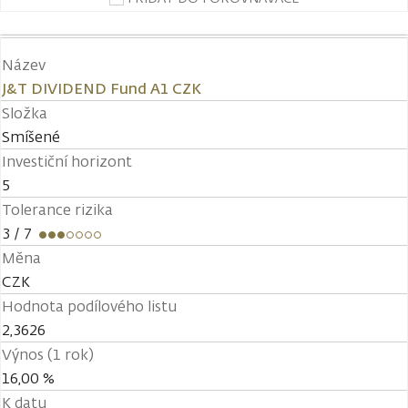
Název
J&T DIVIDEND Fund A1 CZK
Složka
Smíšené
Investiční horizont
5
Tolerance rizika
3
/ 7
Měna
CZK
Hodnota podílového listu
2,3626
Výnos (1 rok)
16,00 %
K datu