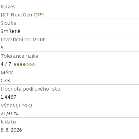
Název
J&T NextGen OPF
Složka
Smíšené
Investiční horizont
5
Tolerance rizika
4
/ 7
Měna
CZK
Hodnota podílového listu
1,4467
Výnos (1 rok)
21,91 %
K datu
6. 8. 2026