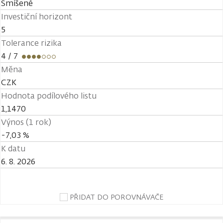
Smíšené
Investiční horizont
5
Tolerance rizika
4
/ 7
Měna
CZK
Hodnota podílového listu
1,1470
Výnos (1 rok)
-7,03 %
K datu
6. 8. 2026
PŘIDAT DO POROVNÁVAČE