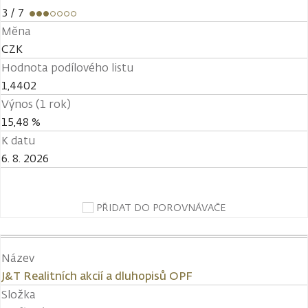
3
/ 7
Měna
CZK
Hodnota podílového listu
1,4402
Výnos (1 rok)
15,48 %
K datu
6. 8. 2026
PŘIDAT DO POROVNÁVAČE
Název
J&T Realitních akcií a dluhopisů OPF
Složka