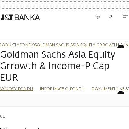
RODUKTY
FONDY
GOLDMAN SACHS ASIA EQUITY GRROWTH & IN
Goldman Sachs Asia Equity
Grrowth & Income-P Cap
EUR
VÝNOSY FONDU
INFORMACE O FONDU
DOKUMENTY KE S