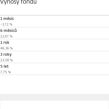
Výnosy fondu
1 měsíc
-3,72 %
6 měsíců
12,97 %
1 rok
46,36 %
3 roky
23,58 %
5 let
7,75 %