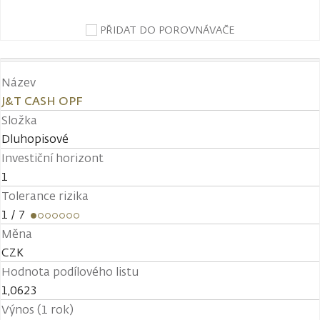
PŘIDAT DO POROVNÁVAČE
Název
J&T CASH OPF
Složka
Dluhopisové
Investiční horizont
1
Tolerance rizika
1
/ 7
Měna
CZK
Hodnota podílového listu
1,0623
Výnos (1 rok)