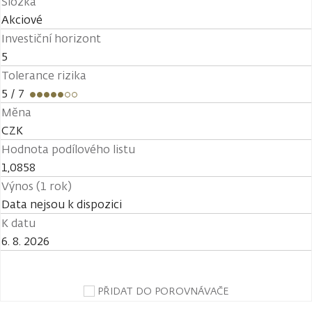
Složka
Akciové
Investiční horizont
5
Tolerance rizika
5
/ 7
Měna
CZK
Hodnota podílového listu
1,0858
Výnos (1 rok)
Data nejsou k dispozici
K datu
6. 8. 2026
PŘIDAT DO POROVNÁVAČE