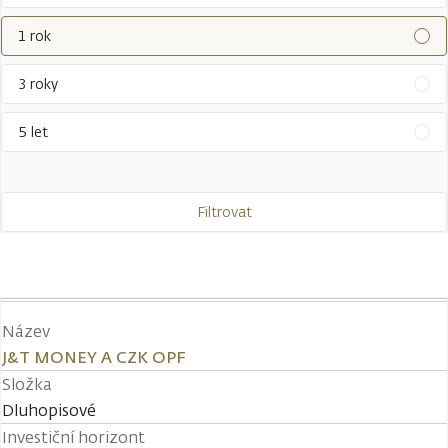
1 rok
3 roky
5 let
Filtrovat
Název
J&T MONEY A CZK OPF
Složka
Dluhopisové
Investiční horizont