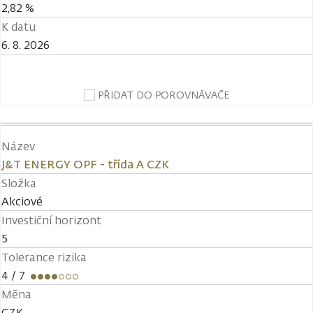
2,82 %
K datu
6. 8. 2026
PŘIDAT DO POROVNÁVAČE
Název
J&T ENERGY OPF - třída A CZK
Složka
Akciové
Investiční horizont
5
Tolerance rizika
4
/ 7
Měna
CZK