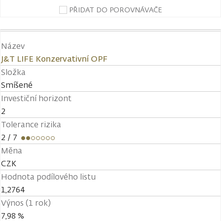
PŘIDAT DO POROVNÁVAČE
Název
J&T LIFE Konzervativní OPF
Složka
Smíšené
Investiční horizont
2
Tolerance rizika
2
/ 7
Měna
CZK
Hodnota podílového listu
1,2764
Výnos (1 rok)
7,98 %