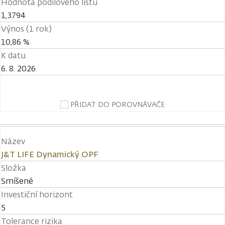
Hodnota podílového listu
1,3794
Výnos (1 rok)
10,86 %
K datu
6. 8. 2026
PŘIDAT DO POROVNÁVAČE
Název
J&T LIFE Dynamický OPF
Složka
Smíšené
Investiční horizont
5
Tolerance rizika