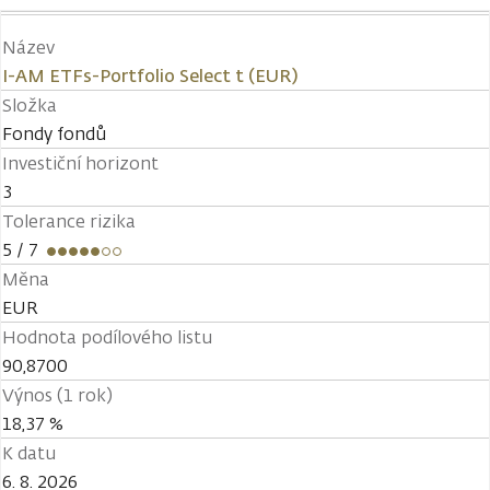
Název
I-AM ETFs-Portfolio Select t (EUR)
Složka
Fondy fondů
Investiční horizont
3
Tolerance rizika
5
/ 7
Měna
EUR
Hodnota podílového listu
90,8700
Výnos (1 rok)
18,37 %
K datu
6. 8. 2026