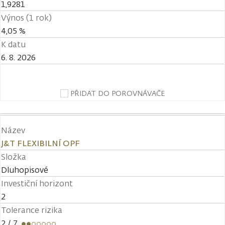
1,9281
Výnos (1 rok)
4,05 %
K datu
6. 8. 2026
PŘIDAT DO POROVNÁVAČE
Název
J&T FLEXIBILNÍ OPF
Složka
Dluhopisové
Investiční horizont
2
Tolerance rizika
2
/ 7