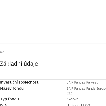
Základní údaje
Investiční společnost
BNP Paribas Parvest
Název fondu
BNP Paribas Funds Europe
Cap
Typ fondu
Akciové
ISIN
LU0283511359