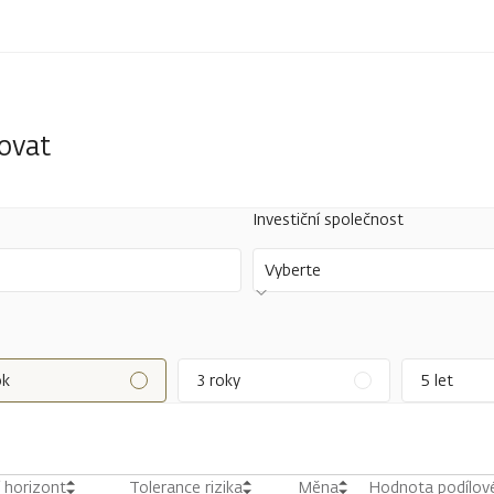
tovat
Investiční společnost
Vyberte
ok
3 roky
5 let
í horizont
Tolerance rizika
Měna
Hodnota podílové