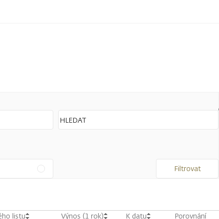
Filtrovat
ho listu
Výnos (1 rok)
K datu
Porovnání