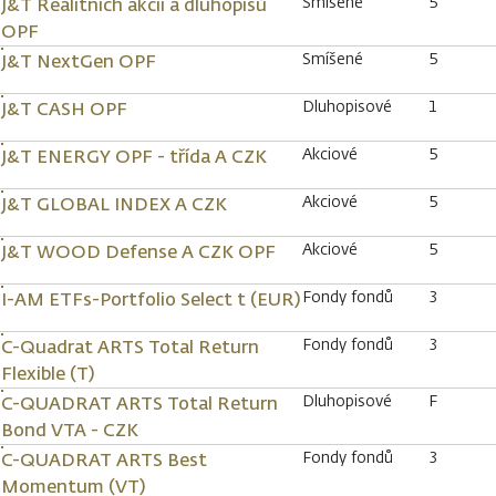
Smíšené
5
J&T Realitních akcií a dluhopisů
OPF
Smíšené
5
J&T NextGen OPF
Dluhopisové
1
J&T CASH OPF
Akciové
5
J&T ENERGY OPF - třída A CZK
Akciové
5
J&T GLOBAL INDEX A CZK
Akciové
5
J&T WOOD Defense A CZK OPF
Fondy fondů
3
I-AM ETFs-Portfolio Select t (EUR)
Fondy fondů
3
C-Quadrat ARTS Total Return
Flexible (T)
Dluhopisové
F
C-QUADRAT ARTS Total Return
Bond VTA - CZK
Fondy fondů
3
C-QUADRAT ARTS Best
Momentum (VT)