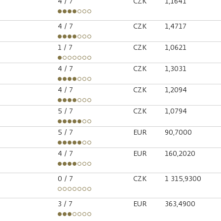
4
/ 7
CZK
1,1641
4
/ 7
CZK
1,4717
1
/ 7
CZK
1,0621
4
/ 7
CZK
1,3031
4
/ 7
CZK
1,2094
5
/ 7
CZK
1,0794
5
/ 7
EUR
90,7000
4
/ 7
EUR
160,2020
0
/ 7
CZK
1 315,9300
3
/ 7
EUR
363,4900