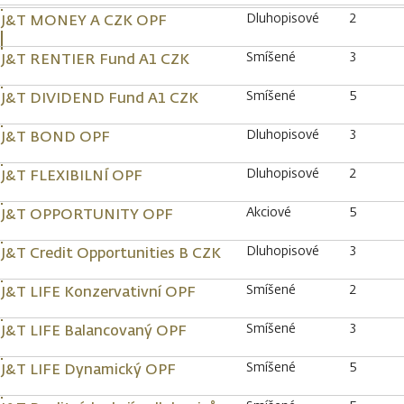
Dluhopisové
2
J&T MONEY A CZK OPF
Smíšené
3
J&T RENTIER Fund A1 CZK
Smíšené
5
J&T DIVIDEND Fund A1 CZK
Dluhopisové
3
J&T BOND OPF
Dluhopisové
2
J&T FLEXIBILNÍ OPF
Akciové
5
J&T OPPORTUNITY OPF
Dluhopisové
3
J&T Credit Opportunities B CZK
Smíšené
2
J&T LIFE Konzervativní OPF
Smíšené
3
J&T LIFE Balancovaný OPF
Smíšené
5
J&T LIFE Dynamický OPF