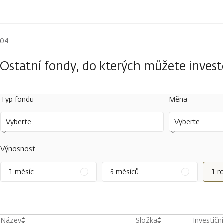
Ostatní fondy, do kterých můžete inves
Typ fondu
Měna
Vyberte
Vyberte
Výnosnost
1 měsíc
6 měsíců
1 r
Název
Složka
Investičn