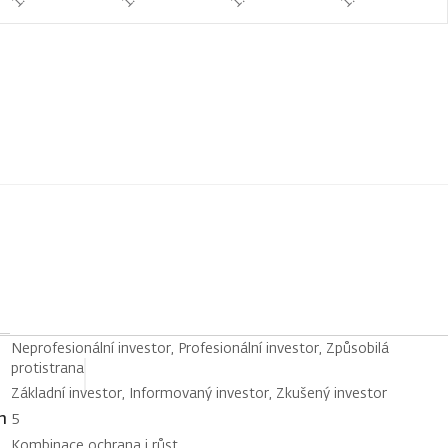
Neprofesionální investor, Profesionální investor, Způsobilá
protistrana
Základní investor, Informovaný investor, Zkušený investor
h
5
Kombinace ochrana i růst