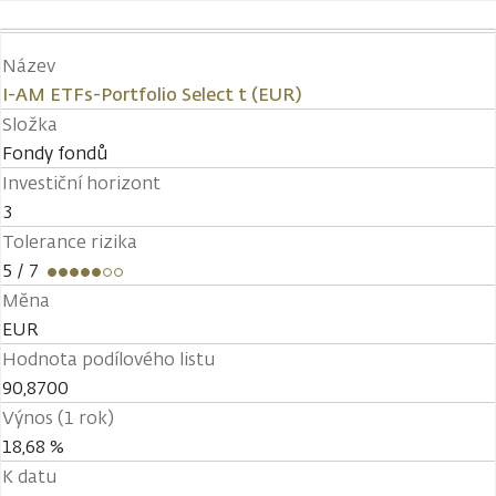
Název
I-AM ETFs-Portfolio Select t (EUR)
Složka
Fondy fondů
Investiční horizont
3
Tolerance rizika
5
/ 7
Měna
EUR
Hodnota podílového listu
90,8700
Výnos (1 rok)
18,68 %
K datu