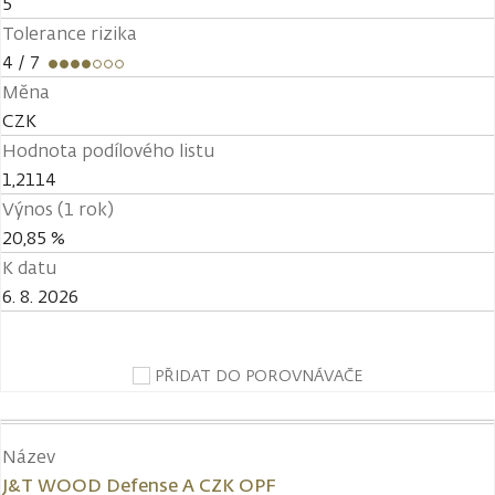
5
Tolerance rizika
4
/ 7
Měna
CZK
Hodnota podílového listu
1,2114
Výnos (1 rok)
20,85 %
K datu
6. 8. 2026
PŘIDAT DO POROVNÁVAČE
Název
J&T WOOD Defense A CZK OPF