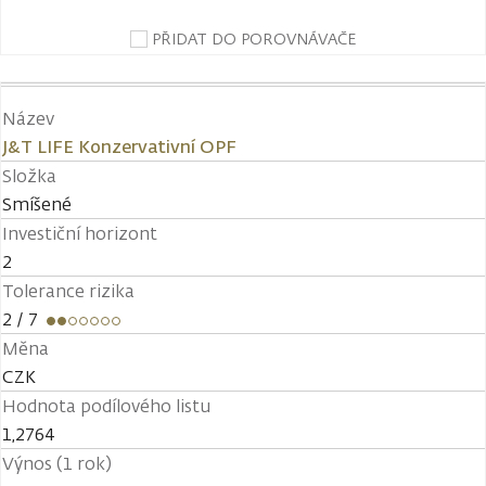
PŘIDAT DO POROVNÁVAČE
Název
J&T LIFE Konzervativní OPF
Složka
Smíšené
Investiční horizont
2
Tolerance rizika
2
/ 7
Měna
CZK
Hodnota podílového listu
1,2764
Výnos (1 rok)