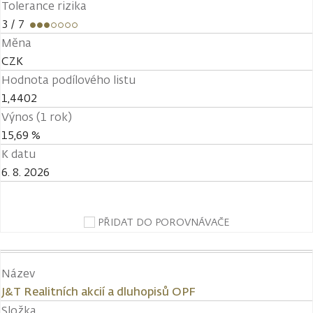
Tolerance rizika
3
/ 7
Měna
CZK
Hodnota podílového listu
1,4402
Výnos (1 rok)
15,69 %
K datu
6. 8. 2026
PŘIDAT DO POROVNÁVAČE
Název
J&T Realitních akcií a dluhopisů OPF
Složka