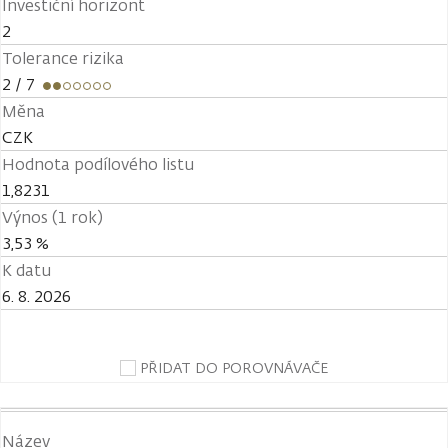
Investiční horizont
2
Tolerance rizika
2
/ 7
Měna
CZK
Hodnota podílového listu
1,8231
Výnos (1 rok)
3,53 %
K datu
6. 8. 2026
PŘIDAT DO POROVNÁVAČE
Název