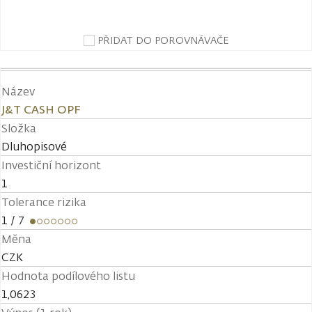
PŘIDAT DO POROVNÁVAČE
Název
J&T CASH OPF
Složka
Dluhopisové
Investiční horizont
1
Tolerance rizika
1
/ 7
Měna
CZK
Hodnota podílového listu
1,0623