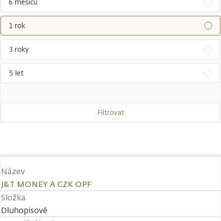
6 měsíců
1 rok
3 roky
5 let
Filtrovat
Název
J&T MONEY A CZK OPF
Složka
Dluhopisové