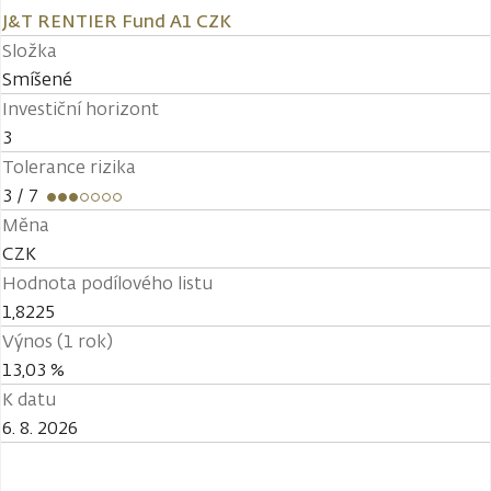
J&T RENTIER Fund A1 CZK
Složka
Smíšené
Investiční horizont
3
Tolerance rizika
3
/ 7
Měna
CZK
Hodnota podílového listu
1,8225
Výnos (1 rok)
13,03 %
K datu
6. 8. 2026