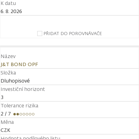
K datu
6. 8. 2026
PŘIDAT DO POROVNÁVAČE
Název
J&T BOND OPF
Složka
Dluhopisové
Investiční horizont
3
Tolerance rizika
2
/ 7
Měna
CZK
Hodnota podílového listu