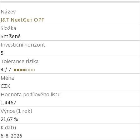
Název
J&T NextGen OPF
Složka
Smíšené
Investiční horizont
5
Tolerance rizika
4
/ 7
Měna
CZK
Hodnota podílového listu
1,4467
Výnos (1 rok)
21,67 %
K datu
6. 8. 2026