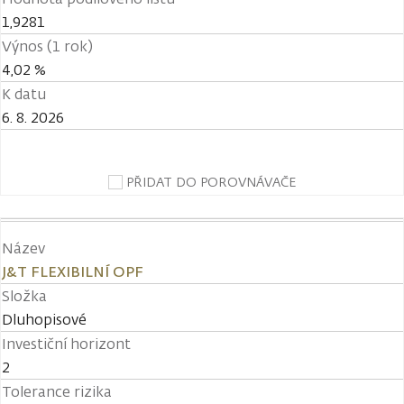
1,9281
Výnos (1 rok)
4,02 %
K datu
6. 8. 2026
PŘIDAT DO POROVNÁVAČE
Název
J&T FLEXIBILNÍ OPF
Složka
Dluhopisové
Investiční horizont
2
Tolerance rizika