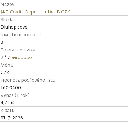
Název
J&T Credit Opportunities B CZK
Složka
Dluhopisové
Investiční horizont
3
Tolerance rizika
2
/ 7
Měna
CZK
Hodnota podílového listu
160,0400
Výnos (1 rok)
4,71 %
K datu
31. 7. 2026