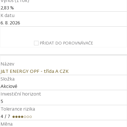
Výnos (1 rok)
2,83 %
K datu
6. 8. 2026
PŘIDAT DO POROVNÁVAČE
Název
J&T ENERGY OPF - třída A CZK
Složka
Akciové
Investiční horizont
5
Tolerance rizika
4
/ 7
Měna