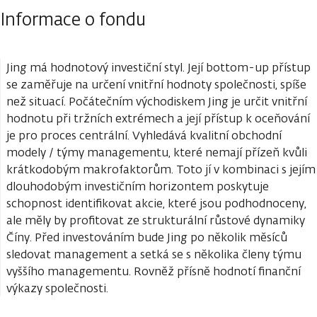
Informace o fondu
Jing má hodnotový investiční styl. Její bottom-up přístup
se zaměřuje na určení vnitřní hodnoty společnosti, spíše
než situací. Počátečním východiskem Jing je určit vnitřní
hodnotu při tržních extrémech a její přístup k oceňování
je pro proces centrální. Vyhledává kvalitní obchodní
modely / týmy managementu, které nemají přízeň kvůli
krátkodobým makrofaktorům. Toto jí v kombinaci s jejím
dlouhodobým investičním horizontem poskytuje
schopnost identifikovat akcie, které jsou podhodnoceny,
ale měly by profitovat ze strukturální růstové dynamiky
Číny. Před investováním bude Jing po několik měsíců
sledovat management a setká se s několika členy týmu
vyššího managementu. Rovněž přísně hodnotí finanční
výkazy společnosti.