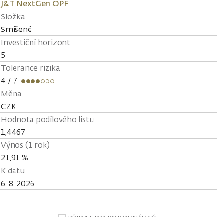
J&T NextGen OPF
Složka
Smíšené
Investiční horizont
5
Tolerance rizika
4
/ 7
Měna
CZK
Hodnota podílového listu
1,4467
Výnos (1 rok)
21,91 %
K datu
6. 8. 2026