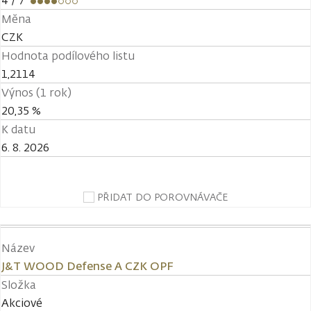
4
/ 7
Měna
CZK
Hodnota podílového listu
1,2114
Výnos (1 rok)
20,35 %
K datu
6. 8. 2026
PŘIDAT DO POROVNÁVAČE
Název
J&T WOOD Defense A CZK OPF
Složka
Akciové