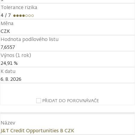
Tolerance rizika
4
/ 7
Měna
CZK
Hodnota podílového listu
7,6557
Výnos (1 rok)
24,91 %
K datu
6. 8. 2026
PŘIDAT DO POROVNÁVAČE
Název
J&T Credit Opportunities B CZK