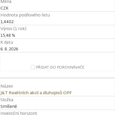
Měna
CZK
Hodnota podílového listu
1,4402
Výnos (1 rok)
15,48 %
K datu
6. 8. 2026
PŘIDAT DO POROVNÁVAČE
Název
J&T Realitních akcií a dluhopisů OPF
Složka
Smíšené
Investiční horizont