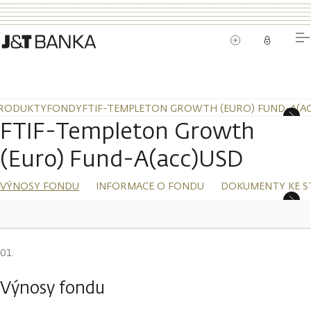
RODUKTY
FONDY
FTIF-TEMPLETON GROWTH (EURO) FUND-A(A
FTIF-Templeton Growth
(Euro) Fund-A(acc)USD
VÝNOSY FONDU
INFORMACE O FONDU
DOKUMENTY KE S
Výnosy fondu