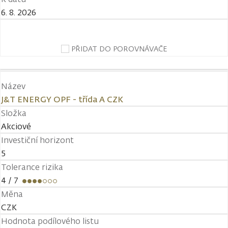
6. 8. 2026
PŘIDAT DO POROVNÁVAČE
Název
J&T ENERGY OPF - třída A CZK
Složka
Akciové
Investiční horizont
5
Tolerance rizika
4
/ 7
Měna
CZK
Hodnota podílového listu