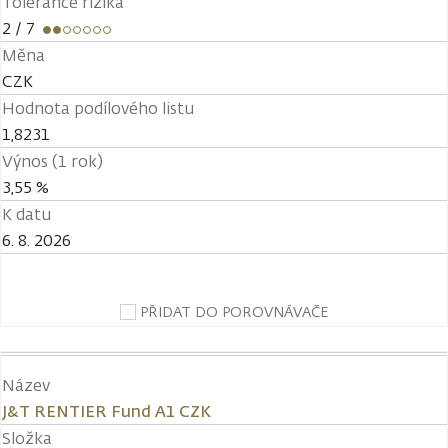
Tolerance rizika
2
/ 7
Měna
CZK
Hodnota podílového listu
1,8231
Výnos (1 rok)
3,55 %
K datu
6. 8. 2026
PŘIDAT DO POROVNÁVAČE
Název
J&T RENTIER Fund A1 CZK
Složka