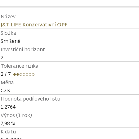
Název
J&T LIFE Konzervativní OPF
Složka
Smíšené
Investiční horizont
2
Tolerance rizika
2
/ 7
Měna
CZK
Hodnota podílového listu
1,2764
Výnos (1 rok)
7,98 %
K datu