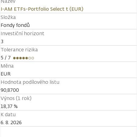
Název
I-AM ETFs-Portfolio Select t (EUR)
Složka
Fondy fondů
Investiční horizont
3
Tolerance rizika
5
/ 7
Měna
EUR
Hodnota podílového listu
90,8700
Výnos (1 rok)
18,37 %
K datu
6. 8. 2026