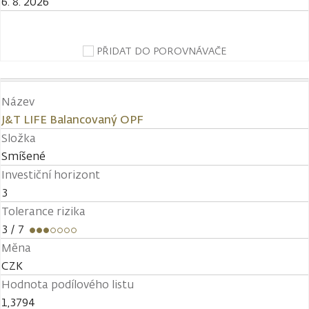
6. 8. 2026
PŘIDAT DO POROVNÁVAČE
Název
J&T LIFE Balancovaný OPF
Složka
Smíšené
Investiční horizont
3
Tolerance rizika
3
/ 7
Měna
CZK
Hodnota podílového listu
1,3794