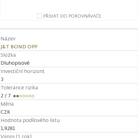
PŘIDAT DO POROVNÁVAČE
Název
J&T BOND OPF
Složka
Dluhopisové
Investiční horizont
3
Tolerance rizika
2
/ 7
Měna
CZK
Hodnota podílového listu
1,9281
Výnos (1 rok)