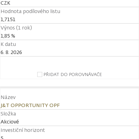
CZK
Hodnota podílového listu
1,7151
Výnos (1 rok)
1,85 %
K datu
6. 8. 2026
PŘIDAT DO POROVNÁVAČE
Název
J&T OPPORTUNITY OPF
Složka
Akciové
Investiční horizont
5