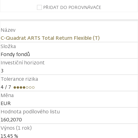
PŘIDAT DO POROVNÁVAČE
Název
C-Quadrat ARTS Total Return Flexible (T)
Složka
Fondy fondů
Investiční horizont
3
Tolerance rizika
4
/ 7
Měna
EUR
Hodnota podílového listu
160,2070
Výnos (1 rok)
15,45 %