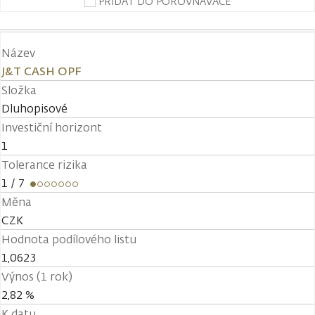
PŘIDAT DO POROVNÁVAČE
Název
J&T CASH OPF
Složka
Dluhopisové
Investiční horizont
1
Tolerance rizika
1
/ 7
Měna
CZK
Hodnota podílového listu
1,0623
Výnos (1 rok)
2,82 %
K datu