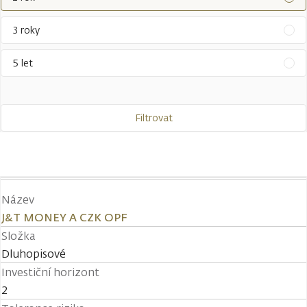
3 roky
5 let
Filtrovat
Název
J&T MONEY A CZK OPF
Složka
Dluhopisové
Investiční horizont
2