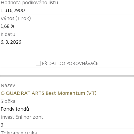
Hodnota podílového listu
1 316,2900
Výnos (1 rok)
1,68 %
K datu
6. 8. 2026
PŘIDAT DO POROVNÁVAČE
Název
C-QUADRAT ARTS Best Momentum (VT)
Složka
Fondy fondů
Investiční horizont
3
Tolerance rizika