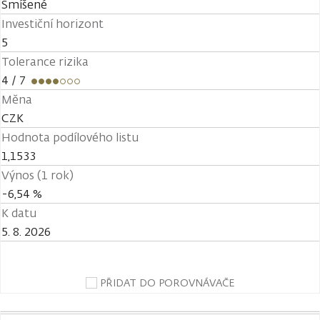
Smíšené
Investiční horizont
5
Tolerance rizika
4
/ 7
Měna
CZK
Hodnota podílového listu
1,1533
Výnos (1 rok)
-6,54 %
K datu
5. 8. 2026
PŘIDAT DO POROVNÁVAČE