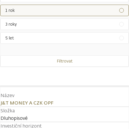
1 rok
3 roky
5 let
Filtrovat
Název
J&T MONEY A CZK OPF
Složka
Dluhopisové
Investiční horizont