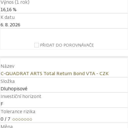
Výnos (1 rok)
16,16 %
K datu
6. 8. 2026
PŘIDAT DO POROVNÁVAČE
Název
C-QUADRAT ARTS Total Return Bond VTA - CZK
Složka
Dluhopisové
Investiční horizont
F
Tolerance rizika
0
/ 7
Měna