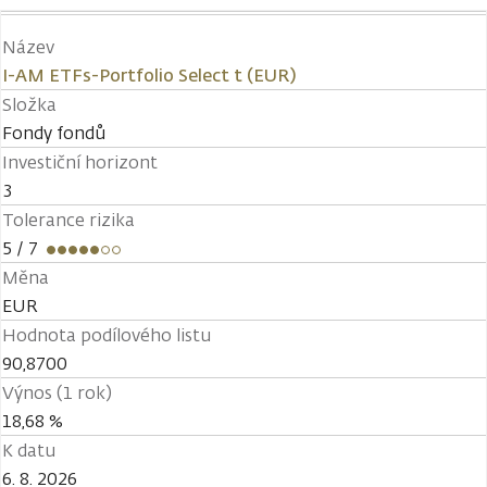
Název
I-AM ETFs-Portfolio Select t (EUR)
Složka
Fondy fondů
Investiční horizont
3
Tolerance rizika
5
/ 7
Měna
EUR
Hodnota podílového listu
90,8700
Výnos (1 rok)
18,68 %
K datu
6. 8. 2026