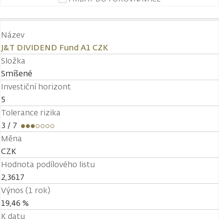
Název
J&T DIVIDEND Fund A1 CZK
Složka
Smíšené
Investiční horizont
5
Tolerance rizika
3
/ 7
Měna
CZK
Hodnota podílového listu
2,3617
Výnos (1 rok)
19,46 %
K datu