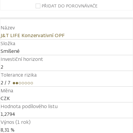
PŘIDAT DO POROVNÁVAČE
Název
J&T LIFE Konzervativní OPF
Složka
Smíšené
Investiční horizont
2
Tolerance rizika
2
/ 7
Měna
CZK
Hodnota podílového listu
1,2794
Výnos (1 rok)
8,31 %