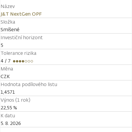
Název
J&T NextGen OPF
Složka
Smíšené
Investiční horizont
5
Tolerance rizika
4
/ 7
Měna
CZK
Hodnota podílového listu
1,4571
Výnos (1 rok)
22,55 %
K datu
5. 8. 2026