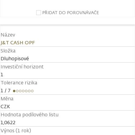
PŘIDAT DO POROVNÁVAČE
Název
J&T CASH OPF
Složka
Dluhopisové
Investiční horizont
1
Tolerance rizika
1
/ 7
Měna
CZK
Hodnota podílového listu
1,0622
Výnos (1 rok)