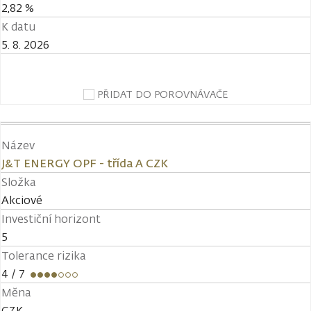
2,82 %
K datu
5. 8. 2026
PŘIDAT DO POROVNÁVAČE
Název
J&T ENERGY OPF - třída A CZK
Složka
Akciové
Investiční horizont
5
Tolerance rizika
4
/ 7
Měna
CZK