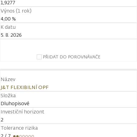
1,9277
Výnos (1 rok)
4,00 %
K datu
5. 8. 2026
PŘIDAT DO POROVNÁVAČE
Název
J&T FLEXIBILNÍ OPF
Složka
Dluhopisové
Investiční horizont
2
Tolerance rizika
2
/ 7