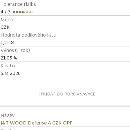
Tolerance rizika
4
/ 7
Měna
CZK
Hodnota podílového listu
1,2134
Výnos (1 rok)
21,05 %
K datu
5. 8. 2026
PŘIDAT DO POROVNÁVAČE
Název
J&T WOOD Defense A CZK OPF