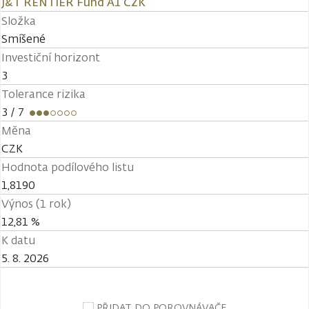
J&T RENTIER Fund A1 CZK
Složka
Smíšené
Investiční horizont
3
Tolerance rizika
3
/ 7
Měna
CZK
Hodnota podílového listu
1,8190
Výnos (1 rok)
12,81 %
K datu
5. 8. 2026
PŘIDAT DO POROVNÁVAČE