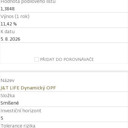
Hodnota podílového listu
1,3848
Výnos (1 rok)
11,42 %
K datu
5. 8. 2026
PŘIDAT DO POROVNÁVAČE
Název
J&T LIFE Dynamický OPF
Složka
Smíšené
Investiční horizont
5
Tolerance rizika