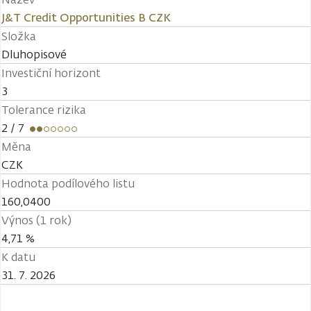
J&T Credit Opportunities B CZK
Složka
Dluhopisové
Investiční horizont
3
Tolerance rizika
2
/ 7
Měna
CZK
Hodnota podílového listu
160,0400
Výnos (1 rok)
4,71 %
K datu
31. 7. 2026