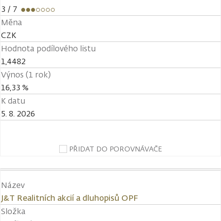
3
/ 7
Měna
CZK
Hodnota podílového listu
1,4482
Výnos (1 rok)
16,33 %
K datu
5. 8. 2026
PŘIDAT DO POROVNÁVAČE
Název
J&T Realitních akcií a dluhopisů OPF
Složka