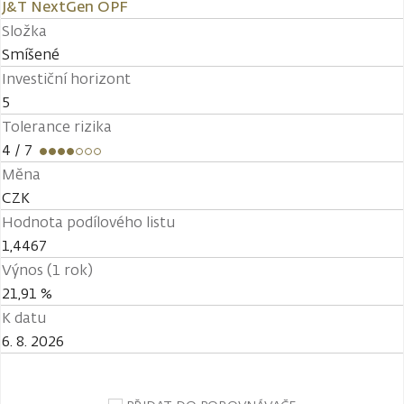
J&T NextGen OPF
Složka
Smíšené
Investiční horizont
5
Tolerance rizika
4
/ 7
Měna
CZK
Hodnota podílového listu
1,4467
Výnos (1 rok)
21,91 %
K datu
6. 8. 2026