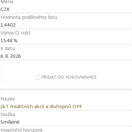
Měna
CZK
Hodnota podílového listu
1,4402
Výnos (1 rok)
15,48 %
K datu
6. 8. 2026
PŘIDAT DO POROVNÁVAČE
Název
J&T Realitních akcií a dluhopisů OPF
Složka
Smíšené
Investiční horizont