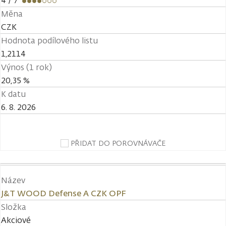
4
/ 7
Měna
CZK
Hodnota podílového listu
1,2114
Výnos (1 rok)
20,35 %
K datu
6. 8. 2026
PŘIDAT DO POROVNÁVAČE
Název
J&T WOOD Defense A CZK OPF
Složka
Akciové