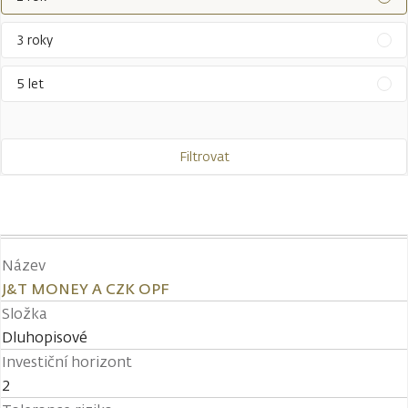
3 roky
5 let
Filtrovat
Název
J&T MONEY A CZK OPF
Složka
Dluhopisové
Investiční horizont
2