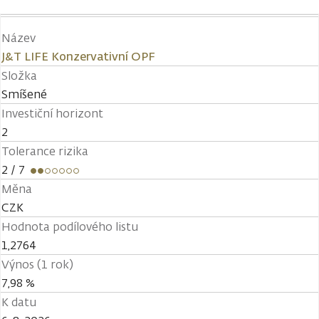
Název
J&T LIFE Konzervativní OPF
Složka
Smíšené
Investiční horizont
2
Tolerance rizika
2
/ 7
Měna
CZK
Hodnota podílového listu
1,2764
Výnos (1 rok)
7,98 %
K datu