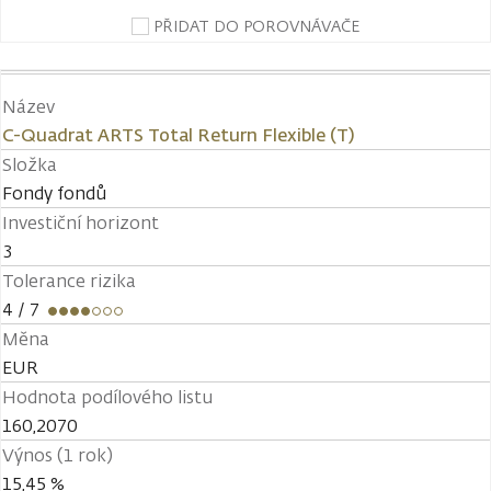
PŘIDAT DO POROVNÁVAČE
Název
C-Quadrat ARTS Total Return Flexible (T)
Složka
Fondy fondů
Investiční horizont
3
Tolerance rizika
4
/ 7
Měna
EUR
Hodnota podílového listu
160,2070
Výnos (1 rok)
15,45 %