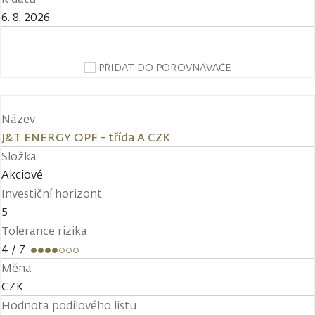
6. 8. 2026
PŘIDAT DO POROVNÁVAČE
Název
J&T ENERGY OPF - třída A CZK
Složka
Akciové
Investiční horizont
5
Tolerance rizika
4
/ 7
Měna
CZK
Hodnota podílového listu