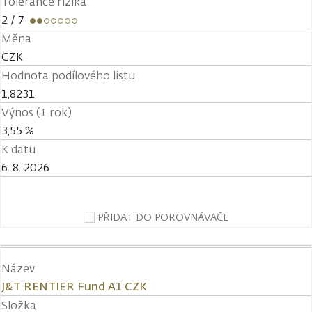
Tolerance rizika
2
/ 7
Měna
CZK
Hodnota podílového listu
1,8231
Výnos (1 rok)
3,55 %
K datu
6. 8. 2026
PŘIDAT DO POROVNÁVAČE
Název
J&T RENTIER Fund A1 CZK
Složka