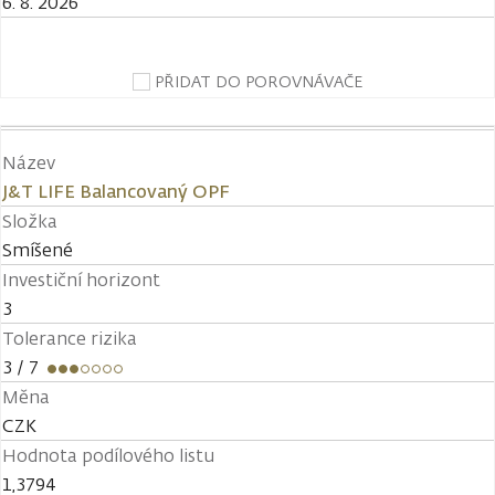
6. 8. 2026
PŘIDAT DO POROVNÁVAČE
Název
J&T LIFE Balancovaný OPF
Složka
Smíšené
Investiční horizont
3
Tolerance rizika
3
/ 7
Měna
CZK
Hodnota podílového listu
1,3794