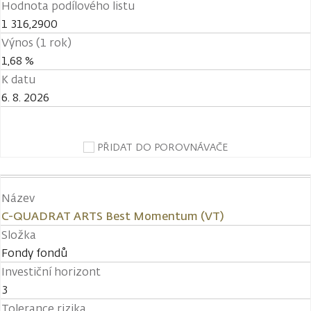
Hodnota podílového listu
1 316,2900
Výnos (1 rok)
1,68 %
K datu
6. 8. 2026
PŘIDAT DO POROVNÁVAČE
Název
C-QUADRAT ARTS Best Momentum (VT)
Složka
Fondy fondů
Investiční horizont
3
Tolerance rizika