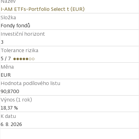
Název
I-AM ETFs-Portfolio Select t (EUR)
Složka
Fondy fondů
Investiční horizont
3
Tolerance rizika
5
/ 7
Měna
EUR
Hodnota podílového listu
90,8700
Výnos (1 rok)
18,37 %
K datu
6. 8. 2026