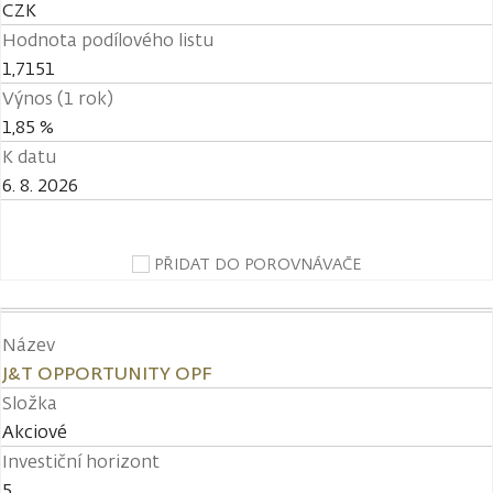
CZK
Hodnota podílového listu
1,7151
Výnos (1 rok)
1,85 %
K datu
6. 8. 2026
PŘIDAT DO POROVNÁVAČE
Název
J&T OPPORTUNITY OPF
Složka
Akciové
Investiční horizont
5