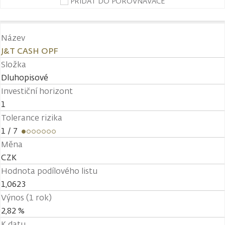
PŘIDAT DO POROVNÁVAČE
Název
J&T CASH OPF
Složka
Dluhopisové
Investiční horizont
1
Tolerance rizika
1
/ 7
Měna
CZK
Hodnota podílového listu
1,0623
Výnos (1 rok)
2,82 %
K datu