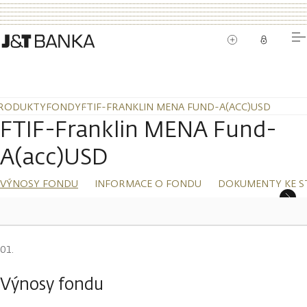
RODUKTY
FONDY
FTIF-FRANKLIN MENA FUND-A(ACC)USD
FTIF-Franklin MENA Fund-
A(acc)USD
VÝNOSY FONDU
INFORMACE O FONDU
DOKUMENTY KE S
Výnosy fondu