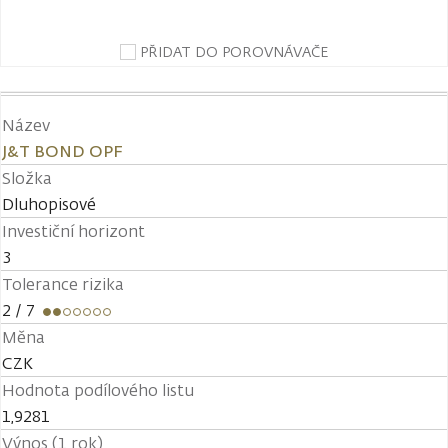
PŘIDAT DO POROVNÁVAČE
Název
J&T BOND OPF
Složka
Dluhopisové
Investiční horizont
3
Tolerance rizika
2
/ 7
Měna
CZK
Hodnota podílového listu
1,9281
Výnos (1 rok)