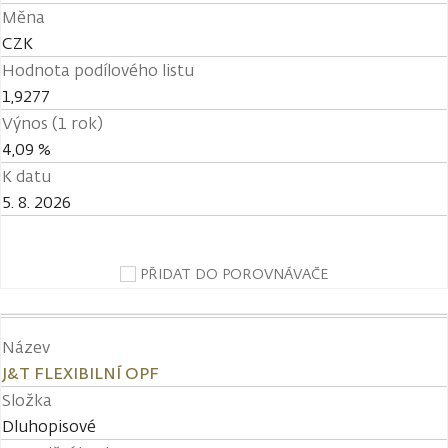
Měna
CZK
Hodnota podílového listu
1,9277
Výnos (1 rok)
4,09 %
K datu
5. 8. 2026
PŘIDAT DO POROVNÁVAČE
Název
J&T FLEXIBILNÍ OPF
Složka
Dluhopisové