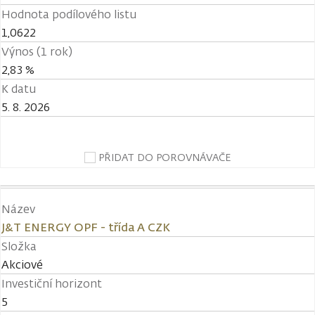
Hodnota podílového listu
1,0622
Výnos (1 rok)
2,83 %
K datu
5. 8. 2026
PŘIDAT DO POROVNÁVAČE
Název
J&T ENERGY OPF - třída A CZK
Složka
Akciové
Investiční horizont
5