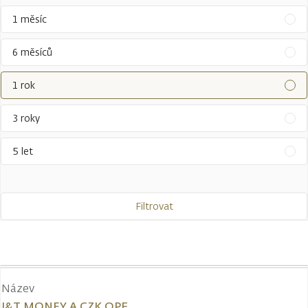
1 měsíc
6 měsíců
1 rok
3 roky
5 let
Filtrovat
Název
J&T MONEY A CZK OPF