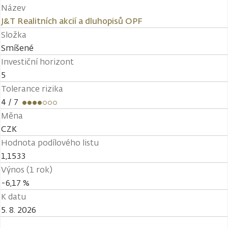
Název
J&T Realitních akcií a dluhopisů OPF
Složka
Smíšené
Investiční horizont
5
Tolerance rizika
4
/ 7
Měna
CZK
Hodnota podílového listu
1,1533
Výnos (1 rok)
-6,17 %
K datu
5. 8. 2026