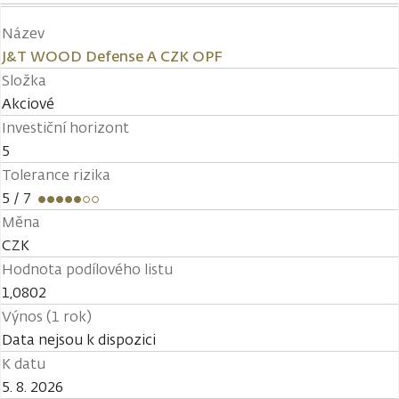
Název
J&T WOOD Defense A CZK OPF
Složka
Akciové
Investiční horizont
5
Tolerance rizika
5
/ 7
Měna
CZK
Hodnota podílového listu
1,0802
Výnos (1 rok)
Data nejsou k dispozici
K datu
5. 8. 2026