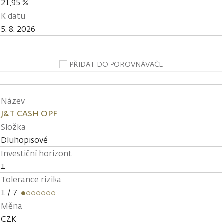
21,95 %
K datu
5. 8. 2026
PŘIDAT DO POROVNÁVAČE
Název
J&T CASH OPF
Složka
Dluhopisové
Investiční horizont
1
Tolerance rizika
1
/ 7
Měna
CZK