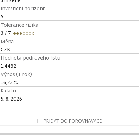
Smíšené
Investiční horizont
5
Tolerance rizika
3
/ 7
Měna
CZK
Hodnota podílového listu
1,4482
Výnos (1 rok)
16,72 %
K datu
5. 8. 2026
PŘIDAT DO POROVNÁVAČE