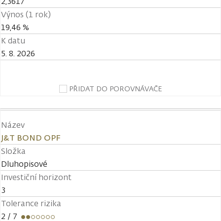
2,3617
Výnos (1 rok)
19,46 %
K datu
5. 8. 2026
PŘIDAT DO POROVNÁVAČE
Název
J&T BOND OPF
Složka
Dluhopisové
Investiční horizont
3
Tolerance rizika
2
/ 7