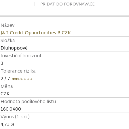
PŘIDAT DO POROVNÁVAČE
Název
J&T Credit Opportunities B CZK
Složka
Dluhopisové
Investiční horizont
3
Tolerance rizika
2
/ 7
Měna
CZK
Hodnota podílového listu
160,0400
Výnos (1 rok)
4,71 %