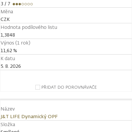
3
/ 7
Měna
CZK
Hodnota podílového listu
1,3848
Výnos (1 rok)
11,62 %
K datu
5. 8. 2026
PŘIDAT DO POROVNÁVAČE
Název
J&T LIFE Dynamický OPF
Složka