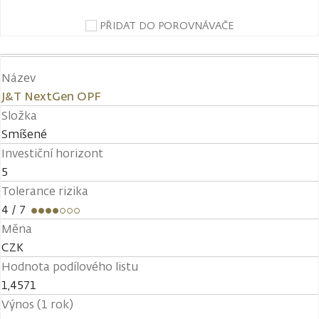
PŘIDAT DO POROVNÁVAČE
Název
J&T NextGen OPF
Složka
Smíšené
Investiční horizont
5
Tolerance rizika
4
/ 7
Měna
CZK
Hodnota podílového listu
1,4571
Výnos (1 rok)