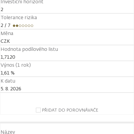
Investiční horizont
2
Tolerance rizika
2
/ 7
Měna
CZK
Hodnota podílového listu
1,7120
Výnos (1 rok)
1,61 %
K datu
5. 8. 2026
PŘIDAT DO POROVNÁVAČE
Název