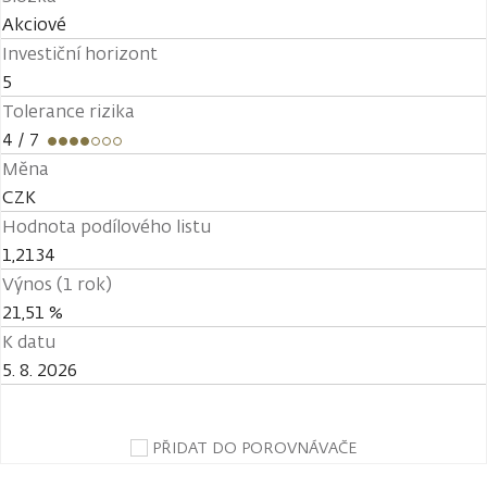
Akciové
Investiční horizont
5
Tolerance rizika
4
/ 7
Měna
CZK
Hodnota podílového listu
1,2134
Výnos (1 rok)
21,51 %
K datu
5. 8. 2026
PŘIDAT DO POROVNÁVAČE