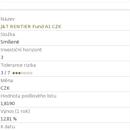
Název
J&T RENTIER Fund A1 CZK
Složka
Smíšené
Investiční horizont
3
Tolerance rizika
3
/ 7
Měna
CZK
Hodnota podílového listu
1,8190
Výnos (1 rok)
12,81 %
K datu