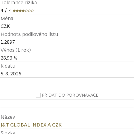
Tolerance rizika
4
/ 7
Měna
CZK
Hodnota podílového listu
1,2897
Výnos (1 rok)
28,93 %
K datu
5. 8. 2026
PŘIDAT DO POROVNÁVAČE
Název
J&T GLOBAL INDEX A CZK
Složka