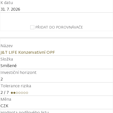
K datu
31. 7. 2026
PŘIDAT DO POROVNÁVAČE
Název
J&T LIFE Konzervativní OPF
Složka
Smíšené
Investiční horizont
2
Tolerance rizika
2
/ 7
Měna
CZK
Hodnota podílového listu