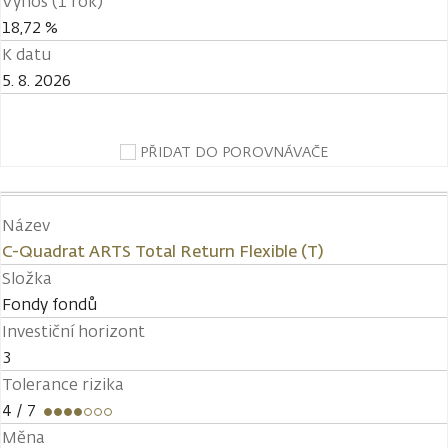
Výnos (1 rok)
18,72 %
K datu
5. 8. 2026
PŘIDAT DO POROVNÁVAČE
Název
C-Quadrat ARTS Total Return Flexible (T)
Složka
Fondy fondů
Investiční horizont
3
Tolerance rizika
4
/ 7
Měna