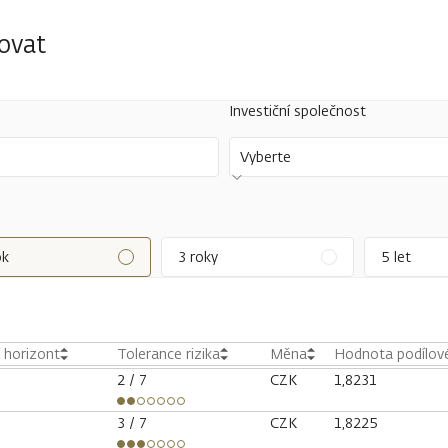
tovat
Investiční společnost
Vyberte
ok
3 roky
5 let
í horizont
Tolerance rizika
Měna
Hodnota podílové
2
/ 7
CZK
1,8231
3
/ 7
CZK
1,8225