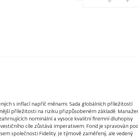
ých s inflací napříč měnami. Sada globálních příležitostí
ější příležitosti na riziku přizpůsobeném základě. Manaže
zahrnujících nominální a vysoce kvalitní firemní dluhopisy
nvestičního cíle zůstává imperativem. Fond je spravován pod
nosem společnosti Fidelity. Je týmově zaměřený, ale vedený