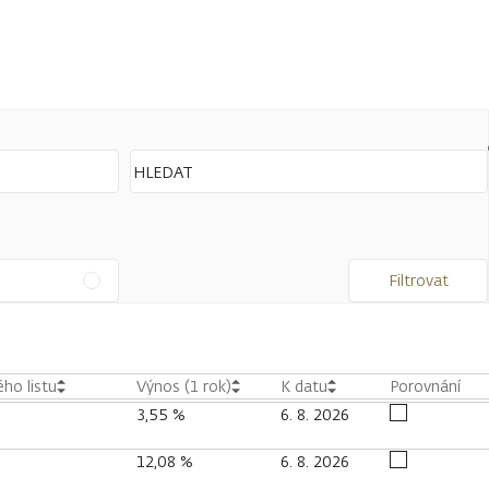
Filtrovat
ho listu
Výnos (1 rok)
K datu
Porovnání
3,55 %
6. 8. 2026
12,08 %
6. 8. 2026