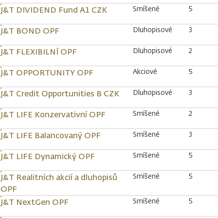
Smíšené
5
J&T DIVIDEND Fund A1 CZK
Dluhopisové
3
J&T BOND OPF
Dluhopisové
2
J&T FLEXIBILNÍ OPF
Akciové
5
J&T OPPORTUNITY OPF
Dluhopisové
3
J&T Credit Opportunities B CZK
Smíšené
2
J&T LIFE Konzervativní OPF
Smíšené
3
J&T LIFE Balancovaný OPF
Smíšené
5
J&T LIFE Dynamický OPF
Smíšené
5
J&T Realitních akcií a dluhopisů
OPF
Smíšené
5
J&T NextGen OPF