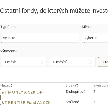
Ostatní fondy, do kterých můžete inves
Typ fondu
Měna
Vyberte
Vyberte
Výnosnost
1 měsíc
6 měsíců
1 r
Název
Složka
Investičn
Dluhopisové
2
J&T MONEY A CZK OPF
Smíšené
3
J&T RENTIER Fund A1 CZK