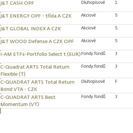
Dluhopisové
1
J&T CASH OPF
Akciové
5
J&T ENERGY OPF - třída A CZK
Akciové
5
J&T GLOBAL INDEX A CZK
Akciové
5
J&T WOOD Defense A CZK OPF
Fondy fondů
3
I-AM ETFs-Portfolio Select t (EUR)
Fondy fondů
3
C-Quadrat ARTS Total Return
Flexible (T)
Dluhopisové
F
C-QUADRAT ARTS Total Return
Bond VTA - CZK
Fondy fondů
3
C-QUADRAT ARTS Best
Momentum (VT)