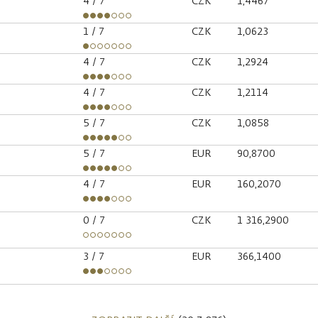
4
/ 7
CZK
1,4467
1
/ 7
CZK
1,0623
4
/ 7
CZK
1,2924
4
/ 7
CZK
1,2114
5
/ 7
CZK
1,0858
5
/ 7
EUR
90,8700
4
/ 7
EUR
160,2070
0
/ 7
CZK
1 316,2900
3
/ 7
EUR
366,1400