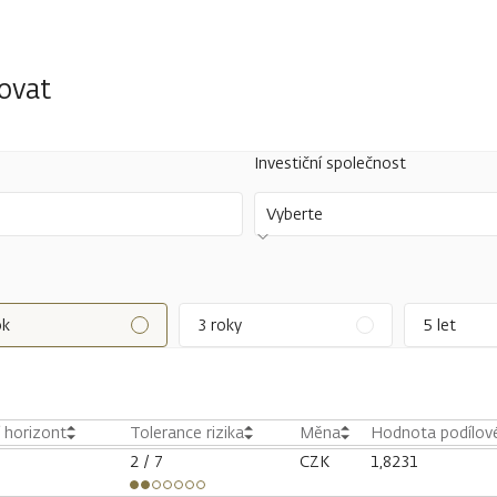
tovat
Investiční společnost
Vyberte
ok
3 roky
5 let
í horizont
Tolerance rizika
Měna
Hodnota podílové
2
/ 7
CZK
1,8231