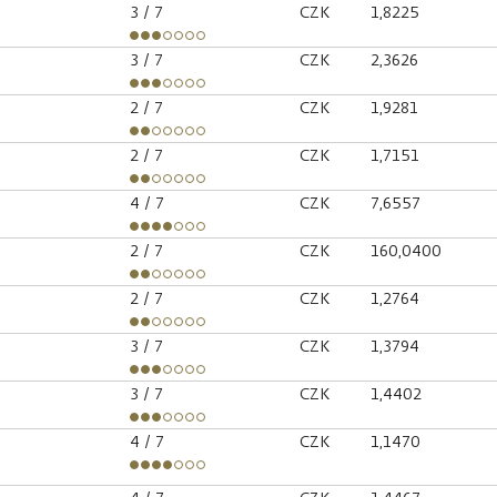
3
/ 7
CZK
1,8225
3
/ 7
CZK
2,3626
2
/ 7
CZK
1,9281
2
/ 7
CZK
1,7151
4
/ 7
CZK
7,6557
2
/ 7
CZK
160,0400
2
/ 7
CZK
1,2764
3
/ 7
CZK
1,3794
3
/ 7
CZK
1,4402
4
/ 7
CZK
1,1470