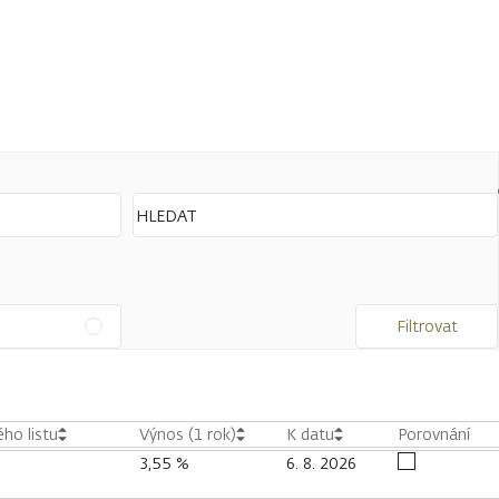
Filtrovat
ho listu
Výnos (1 rok)
K datu
Porovnání
3,55 %
6. 8. 2026