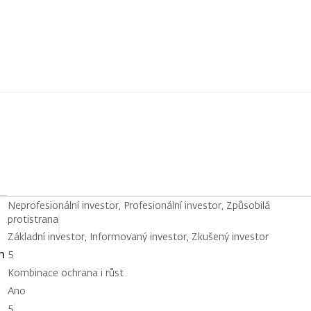
Neprofesionální investor, Profesionální investor, Způsobilá
protistrana
Základní investor, Informovaný investor, Zkušený investor
h
5
Kombinace ochrana i růst
Ano
5