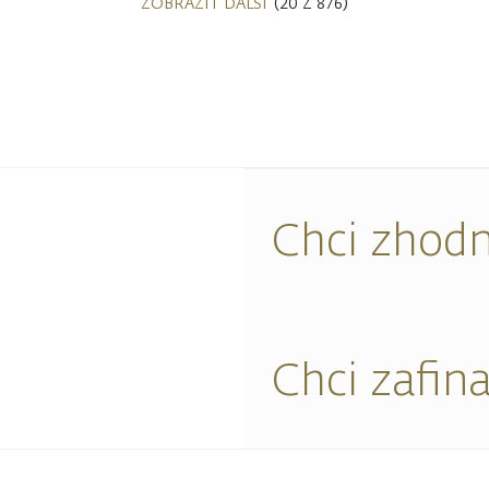
ZOBRAZIT DALŠÍ
(20 Z 876)
Chci zhodn
Chci zafin