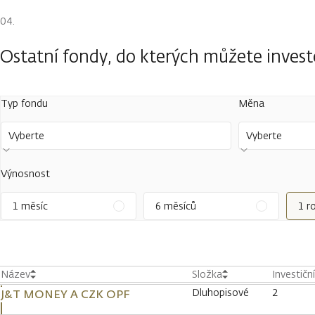
Ostatní fondy, do kterých můžete inves
Typ fondu
Měna
Vyberte
Vyberte
Výnosnost
1 měsíc
6 měsíců
1 r
Název
Složka
Investičn
Dluhopisové
2
J&T MONEY A CZK OPF