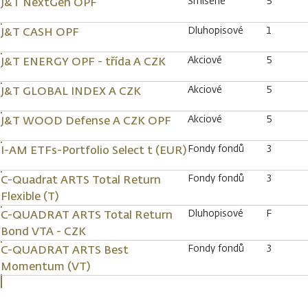
Smíšené
5
J&T NextGen OPF
Dluhopisové
1
J&T CASH OPF
Akciové
5
J&T ENERGY OPF - třída A CZK
Akciové
5
J&T GLOBAL INDEX A CZK
Akciové
5
J&T WOOD Defense A CZK OPF
Fondy fondů
3
I-AM ETFs-Portfolio Select t (EUR)
Fondy fondů
3
C-Quadrat ARTS Total Return
Flexible (T)
Dluhopisové
F
C-QUADRAT ARTS Total Return
Bond VTA - CZK
Fondy fondů
3
C-QUADRAT ARTS Best
Momentum (VT)