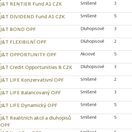
Smíšené
3
J&T RENTIER Fund A1 CZK
Smíšené
5
J&T DIVIDEND Fund A1 CZK
Dluhopisové
3
J&T BOND OPF
Dluhopisové
2
J&T FLEXIBILNÍ OPF
Akciové
5
J&T OPPORTUNITY OPF
Dluhopisové
3
J&T Credit Opportunities B CZK
Smíšené
2
J&T LIFE Konzervativní OPF
Smíšené
3
J&T LIFE Balancovaný OPF
Smíšené
5
J&T LIFE Dynamický OPF
Smíšené
5
J&T Realitních akcií a dluhopisů
OPF