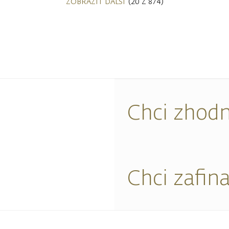
ZOBRAZIT DALŠÍ
(20 Z 874)
Chci zhodn
Chci zafin