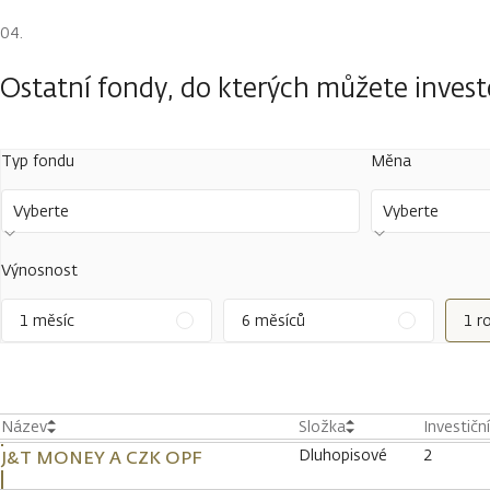
Ostatní fondy, do kterých můžete inves
Typ fondu
Měna
Vyberte
Vyberte
Výnosnost
1 měsíc
6 měsíců
1 r
Název
Složka
Investičn
Dluhopisové
2
J&T MONEY A CZK OPF