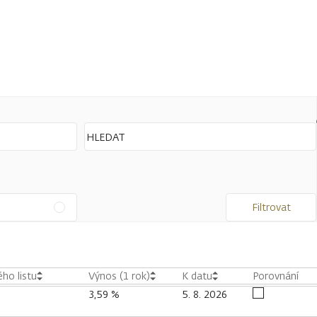
Filtrovat
ho listu
Výnos (1 rok)
K datu
Porovnání
3,59 %
5. 8. 2026