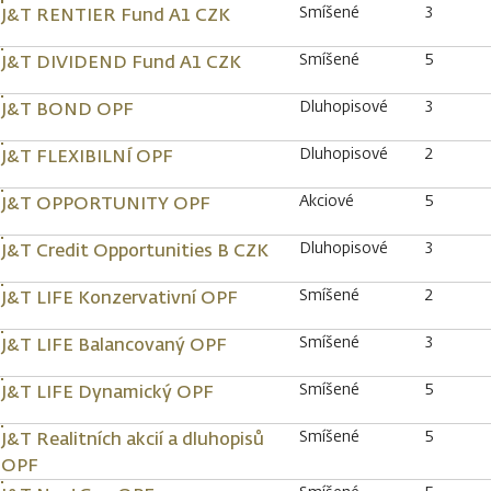
Smíšené
3
J&T RENTIER Fund A1 CZK
Smíšené
5
J&T DIVIDEND Fund A1 CZK
Dluhopisové
3
J&T BOND OPF
Dluhopisové
2
J&T FLEXIBILNÍ OPF
Akciové
5
J&T OPPORTUNITY OPF
Dluhopisové
3
J&T Credit Opportunities B CZK
Smíšené
2
J&T LIFE Konzervativní OPF
Smíšené
3
J&T LIFE Balancovaný OPF
Smíšené
5
J&T LIFE Dynamický OPF
Smíšené
5
J&T Realitních akcií a dluhopisů
OPF