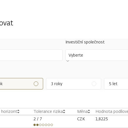
tovat
Investiční společnost
Vyberte
ok
3 roky
5 let
í horizont
Tolerance rizika
Měna
Hodnota podílové
2
/ 7
CZK
1,8225