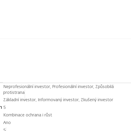
Neprofesionální investor, Profesionální investor, Způsobilá
protistrana
Základní investor, Informovaný investor, Zkušený investor
h
5
Kombinace ochrana i růst
Ano
5