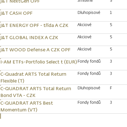
Smíšené
5
J&T NextGen OPF
Dluhopisové
1
J&T CASH OPF
Akciové
5
J&T ENERGY OPF - třída A CZK
Akciové
5
J&T GLOBAL INDEX A CZK
Akciové
5
J&T WOOD Defense A CZK OPF
Fondy fondů
3
I-AM ETFs-Portfolio Select t (EUR)
Fondy fondů
3
C-Quadrat ARTS Total Return
Flexible (T)
Dluhopisové
F
C-QUADRAT ARTS Total Return
Bond VTA - CZK
Fondy fondů
3
C-QUADRAT ARTS Best
Momentum (VT)