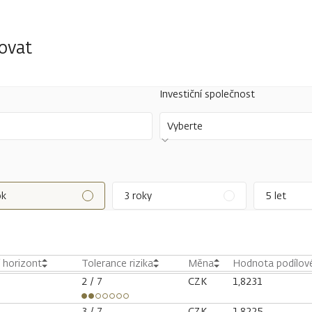
tovat
Investiční společnost
Vyberte
ok
3 roky
5 let
í horizont
Tolerance rizika
Měna
Hodnota podílové
2
/ 7
CZK
1,8231
3
/ 7
CZK
1,8225