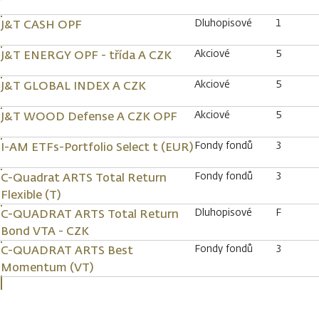
Dluhopisové
1
J&T CASH OPF
Akciové
5
J&T ENERGY OPF - třída A CZK
Akciové
5
J&T GLOBAL INDEX A CZK
Akciové
5
J&T WOOD Defense A CZK OPF
Fondy fondů
3
I-AM ETFs-Portfolio Select t (EUR)
Fondy fondů
3
C-Quadrat ARTS Total Return
Flexible (T)
Dluhopisové
F
C-QUADRAT ARTS Total Return
Bond VTA - CZK
Fondy fondů
3
C-QUADRAT ARTS Best
Momentum (VT)