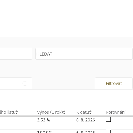
Filtrovat
ho listu
Výnos (1 rok)
K datu
Porovnání
3,53 %
6. 8. 2026
13,03 %
6. 8. 2026