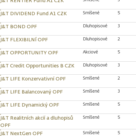
J&T RENTIER Fund A1 CZK
Smíšené
5
J&T DIVIDEND Fund A1 CZK
Dluhopisové
3
J&T BOND OPF
Dluhopisové
2
J&T FLEXIBILNÍ OPF
Akciové
5
J&T OPPORTUNITY OPF
Dluhopisové
3
J&T Credit Opportunities B CZK
Smíšené
2
J&T LIFE Konzervativní OPF
Smíšené
3
J&T LIFE Balancovaný OPF
Smíšené
5
J&T LIFE Dynamický OPF
Smíšené
5
J&T Realitních akcií a dluhopisů
OPF
Smíšené
5
J&T NextGen OPF