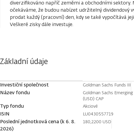
diverzifikováno napříč zeměmi a obchodními sektory. 
očekáváme, že budou nabízet udržitelný dividendový vý
prodat každý (pracovní) den, kdy se také vypočítává jej
Veškeré zisky dále investuje.
Základní údaje
Investiční společnost
Goldman Sachs Funds III
Název fondu
Goldman Sachs Emerging 
(USD) CAP
Typ fondu
Akciové
ISIN
LU0430557719
Poslední jednotková cena (k 6. 8.
180,2200 USD
2026)