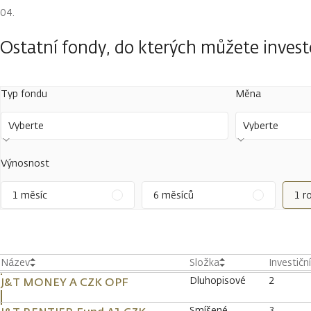
Ostatní fondy, do kterých můžete inves
Typ fondu
Měna
Vyberte
Vyberte
Výnosnost
1 měsíc
6 měsíců
1 r
Název
Složka
Investičn
Dluhopisové
2
J&T MONEY A CZK OPF
Smíšené
3