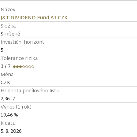
Název
J&T DIVIDEND Fund A1 CZK
Složka
Smíšené
Investiční horizont
5
Tolerance rizika
3
/ 7
Měna
CZK
Hodnota podílového listu
2,3617
Výnos (1 rok)
19,46 %
K datu
5. 8. 2026