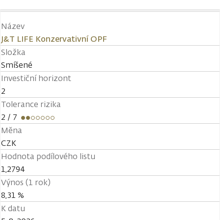
Název
J&T LIFE Konzervativní OPF
Složka
Smíšené
Investiční horizont
2
Tolerance rizika
2
/ 7
Měna
CZK
Hodnota podílového listu
1,2794
Výnos (1 rok)
8,31 %
K datu