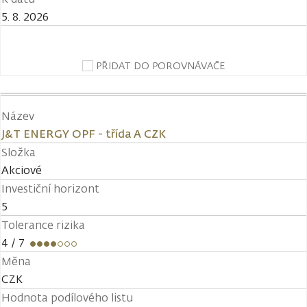
5. 8. 2026
PŘIDAT DO POROVNÁVAČE
Název
J&T ENERGY OPF - třída A CZK
Složka
Akciové
Investiční horizont
5
Tolerance rizika
4
/ 7
Měna
CZK
Hodnota podílového listu