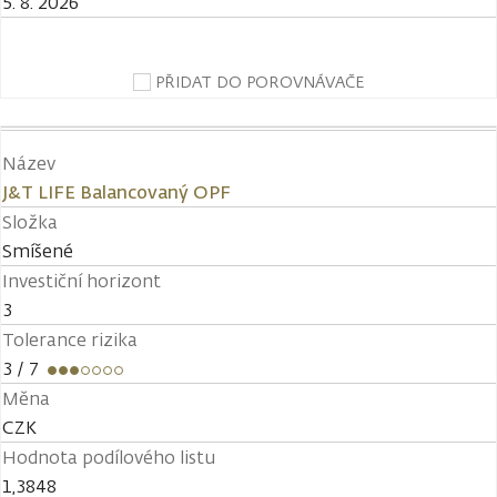
5. 8. 2026
PŘIDAT DO POROVNÁVAČE
Název
J&T LIFE Balancovaný OPF
Složka
Smíšené
Investiční horizont
3
Tolerance rizika
3
/ 7
Měna
CZK
Hodnota podílového listu
1,3848