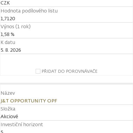
CZK
Hodnota podílového listu
1,7120
Výnos (1 rok)
1,58 %
K datu
5. 8. 2026
PŘIDAT DO POROVNÁVAČE
Název
J&T OPPORTUNITY OPF
Složka
Akciové
Investiční horizont
5