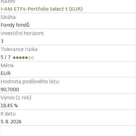
Název
I-AM ETFs-Portfolio Select t (EUR)
Složka
Fondy fondů
Investiční horizont
3
Tolerance rizika
5
/ 7
Měna
EUR
Hodnota podílového listu
90,7000
Výnos (1 rok)
18,45 %
K datu
5. 8. 2026