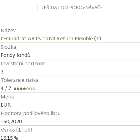
PŘIDAT DO POROVNÁVAČE
Název
C-Quadrat ARTS Total Return Flexible (T)
Složka
Fondy fondů
Investiční horizont
3
Tolerance rizika
4
/ 7
Měna
EUR
Hodnota podílového listu
160,2020
Výnos (1 rok)
16,15 %