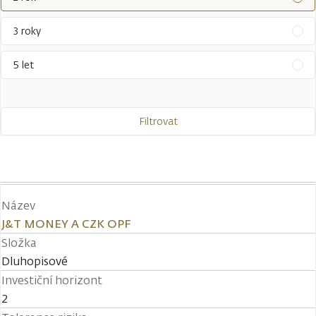
3 roky
5 let
Filtrovat
Název
J&T MONEY A CZK OPF
Složka
Dluhopisové
Investiční horizont
2