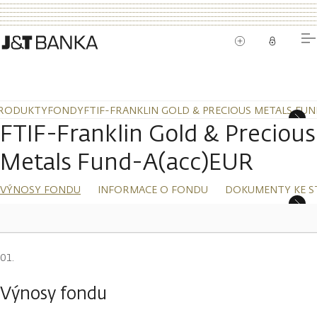
RODUKTY
FONDY
FTIF-FRANKLIN GOLD & PRECIOUS METALS FUN
FTIF-Franklin Gold & Precious
Metals Fund-A(acc)EUR
VÝNOSY FONDU
INFORMACE O FONDU
DOKUMENTY KE S
Výnosy fondu