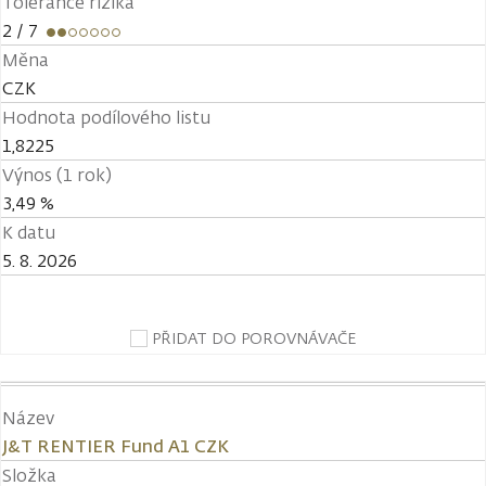
Tolerance rizika
2
/ 7
Měna
CZK
Hodnota podílového listu
1,8225
Výnos (1 rok)
3,49 %
K datu
5. 8. 2026
PŘIDAT DO POROVNÁVAČE
Název
J&T RENTIER Fund A1 CZK
Složka