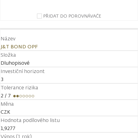
PŘIDAT DO POROVNÁVAČE
Název
J&T BOND OPF
Složka
Dluhopisové
Investiční horizont
3
Tolerance rizika
2
/ 7
Měna
CZK
Hodnota podílového listu
1,9277
Výnos (1 rok)