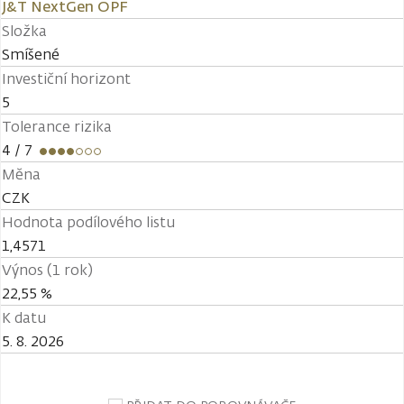
J&T NextGen OPF
Složka
Smíšené
Investiční horizont
5
Tolerance rizika
4
/ 7
Měna
CZK
Hodnota podílového listu
1,4571
Výnos (1 rok)
22,55 %
K datu
5. 8. 2026