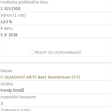
Hodnota podílového listu
1 315,1500
Výnos (1 rok)
1,63 %
K datu
5. 8. 2026
PŘIDAT DO POROVNÁVAČE
Název
C-QUADRAT ARTS Best Momentum (VT)
Složka
Fondy fondů
Investiční horizont
3
Tolerance rizika