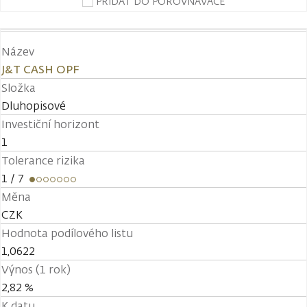
PŘIDAT DO POROVNÁVAČE
Název
J&T CASH OPF
Složka
Dluhopisové
Investiční horizont
1
Tolerance rizika
1
/ 7
Měna
CZK
Hodnota podílového listu
1,0622
Výnos (1 rok)
2,82 %
K datu