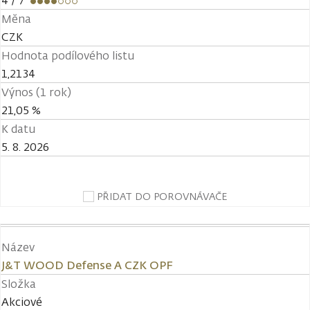
4
/ 7
Měna
CZK
Hodnota podílového listu
1,2134
Výnos (1 rok)
21,05 %
K datu
5. 8. 2026
PŘIDAT DO POROVNÁVAČE
Název
J&T WOOD Defense A CZK OPF
Složka
Akciové