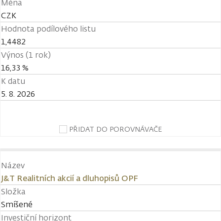
Měna
CZK
Hodnota podílového listu
1,4482
Výnos (1 rok)
16,33 %
K datu
5. 8. 2026
PŘIDAT DO POROVNÁVAČE
Název
J&T Realitních akcií a dluhopisů OPF
Složka
Smíšené
Investiční horizont