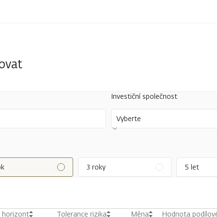
tovat
Investiční společnost
Vyberte
ok
3 roky
5 let
í horizont
Tolerance rizika
Měna
Hodnota podílové