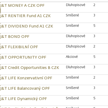
Dluhopisové
2
J&T MONEY A CZK OPF
Smíšené
3
J&T RENTIER Fund A1 CZK
Smíšené
5
J&T DIVIDEND Fund A1 CZK
Dluhopisové
3
J&T BOND OPF
Dluhopisové
2
J&T FLEXIBILNÍ OPF
Akciové
5
J&T OPPORTUNITY OPF
Dluhopisové
3
J&T Credit Opportunities B CZK
Smíšené
2
J&T LIFE Konzervativní OPF
Smíšené
3
J&T LIFE Balancovaný OPF
Smíšené
5
J&T LIFE Dynamický OPF