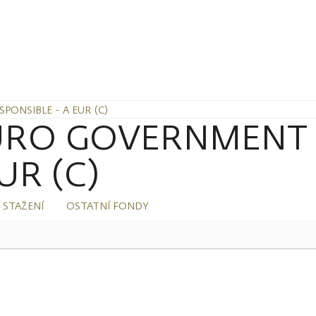
ONSIBLE - A EUR (C)
URO GOVERNMENT
UR (C)
 STAŽENÍ
OSTATNÍ FONDY