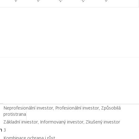
Neprofesionální investor, Profesionální investor, Způsobilá
protistrana
Základní investor, Informovaný investor, Zkušený investor
h
3
Kombinace ochrana i růst