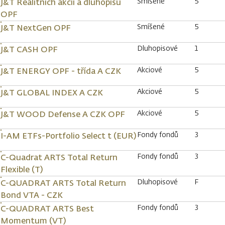
Smíšené
5
J&T Realitních akcií a dluhopisů
OPF
Smíšené
5
J&T NextGen OPF
Dluhopisové
1
J&T CASH OPF
Akciové
5
J&T ENERGY OPF - třída A CZK
Akciové
5
J&T GLOBAL INDEX A CZK
Akciové
5
J&T WOOD Defense A CZK OPF
Fondy fondů
3
I-AM ETFs-Portfolio Select t (EUR)
Fondy fondů
3
C-Quadrat ARTS Total Return
Flexible (T)
Dluhopisové
F
C-QUADRAT ARTS Total Return
Bond VTA - CZK
Fondy fondů
3
C-QUADRAT ARTS Best
Momentum (VT)