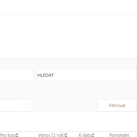
Filtrovat
ho listu
Výnos (1 rok)
K datu
Porovnání