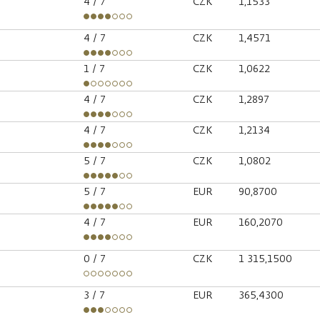
4
/ 7
CZK
1,1533
4
/ 7
CZK
1,4571
1
/ 7
CZK
1,0622
4
/ 7
CZK
1,2897
4
/ 7
CZK
1,2134
5
/ 7
CZK
1,0802
5
/ 7
EUR
90,8700
4
/ 7
EUR
160,2070
0
/ 7
CZK
1 315,1500
3
/ 7
EUR
365,4300