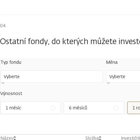
Ostatní fondy, do kterých můžete inves
Typ fondu
Měna
Vyberte
Vyberte
Výnosnost
1 měsíc
6 měsíců
1 r
Název
Složka
Investičn