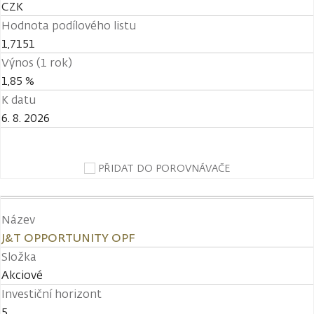
CZK
Hodnota podílového listu
1,7151
Výnos (1 rok)
1,85 %
K datu
6. 8. 2026
PŘIDAT DO POROVNÁVAČE
Název
J&T OPPORTUNITY OPF
Složka
Akciové
Investiční horizont
5