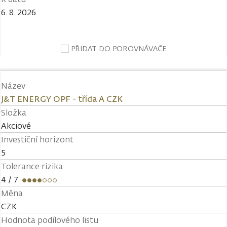
6. 8. 2026
PŘIDAT DO POROVNÁVAČE
Název
J&T ENERGY OPF - třída A CZK
Složka
Akciové
Investiční horizont
5
Tolerance rizika
4
/ 7
Měna
CZK
Hodnota podílového listu