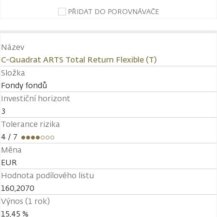
PŘIDAT DO POROVNÁVAČE
Název
C-Quadrat ARTS Total Return Flexible (T)
Složka
Fondy fondů
Investiční horizont
3
Tolerance rizika
4
/ 7
Měna
EUR
Hodnota podílového listu
160,2070
Výnos (1 rok)
15,45 %