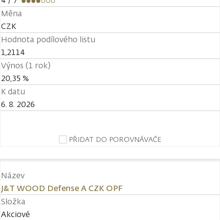
4
/ 7
Měna
CZK
Hodnota podílového listu
1,2114
Výnos (1 rok)
20,35 %
K datu
6. 8. 2026
PŘIDAT DO POROVNÁVAČE
Název
J&T WOOD Defense A CZK OPF
Složka
Akciové