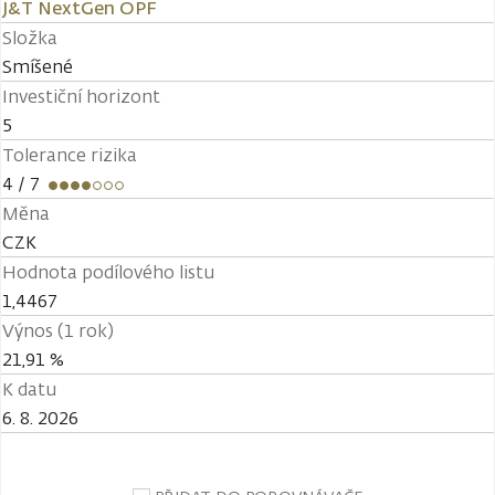
J&T NextGen OPF
Složka
Smíšené
Investiční horizont
5
Tolerance rizika
4
/ 7
Měna
CZK
Hodnota podílového listu
1,4467
Výnos (1 rok)
21,91 %
K datu
6. 8. 2026