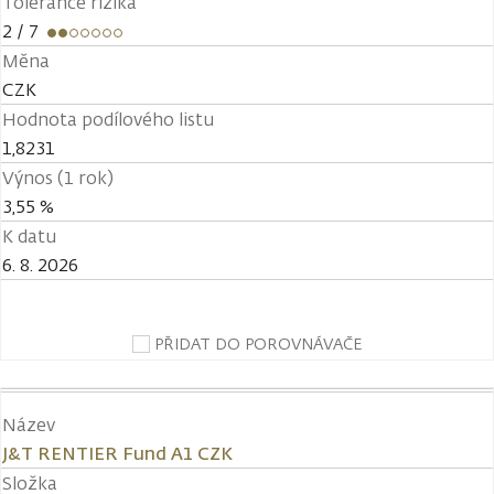
Tolerance rizika
2
/ 7
Měna
CZK
Hodnota podílového listu
1,8231
Výnos (1 rok)
3,55 %
K datu
6. 8. 2026
PŘIDAT DO POROVNÁVAČE
Název
J&T RENTIER Fund A1 CZK
Složka