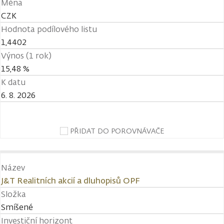
Měna
CZK
Hodnota podílového listu
1,4402
Výnos (1 rok)
15,48 %
K datu
6. 8. 2026
PŘIDAT DO POROVNÁVAČE
Název
J&T Realitních akcií a dluhopisů OPF
Složka
Smíšené
Investiční horizont