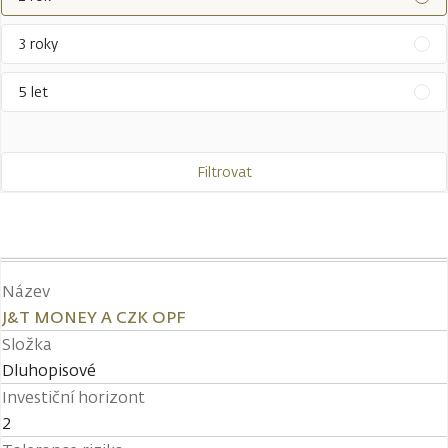
3 roky
5 let
Filtrovat
Název
J&T MONEY A CZK OPF
Složka
Dluhopisové
Investiční horizont
2