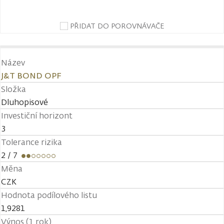
PŘIDAT DO POROVNÁVAČE
Název
J&T BOND OPF
Složka
Dluhopisové
Investiční horizont
3
Tolerance rizika
2
/ 7
Měna
CZK
Hodnota podílového listu
1,9281
Výnos (1 rok)