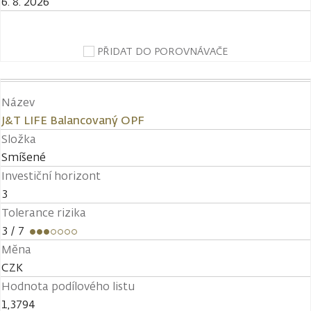
6. 8. 2026
PŘIDAT DO POROVNÁVAČE
Název
J&T LIFE Balancovaný OPF
Složka
Smíšené
Investiční horizont
3
Tolerance rizika
3
/ 7
Měna
CZK
Hodnota podílového listu
1,3794