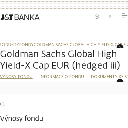
RODUKTY
FONDY
GOLDMAN SACHS GLOBAL HIGH YIELD-X CAP EUR
Goldman Sachs Global High
Yield-X Cap EUR (hedged iii)
VÝNOSY FONDU
INFORMACE O FONDU
DOKUMENTY KE S
Výnosy fondu