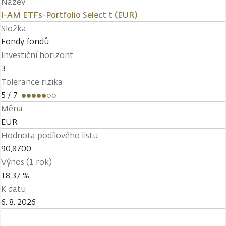
Název
I-AM ETFs-Portfolio Select t (EUR)
Složka
Fondy fondů
Investiční horizont
3
Tolerance rizika
5
/ 7
Měna
EUR
Hodnota podílového listu
90,8700
Výnos (1 rok)
18,37 %
K datu
6. 8. 2026