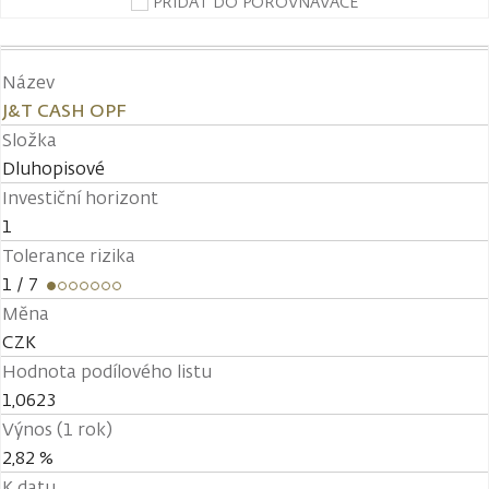
PŘIDAT DO POROVNÁVAČE
Název
J&T CASH OPF
Složka
Dluhopisové
Investiční horizont
1
Tolerance rizika
1
/ 7
Měna
CZK
Hodnota podílového listu
1,0623
Výnos (1 rok)
2,82 %
K datu