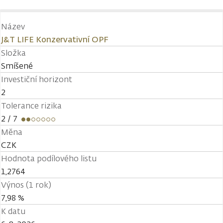
Název
J&T LIFE Konzervativní OPF
Složka
Smíšené
Investiční horizont
2
Tolerance rizika
2
/ 7
Měna
CZK
Hodnota podílového listu
1,2764
Výnos (1 rok)
7,98 %
K datu