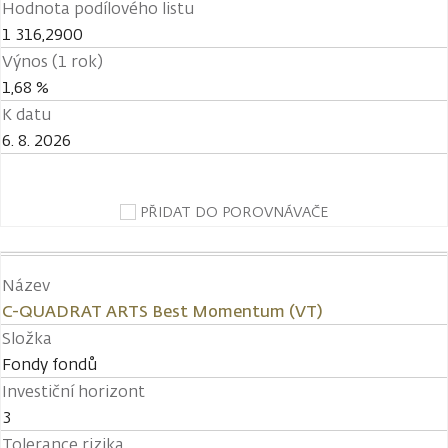
Hodnota podílového listu
1 316,2900
Výnos (1 rok)
1,68 %
K datu
6. 8. 2026
PŘIDAT DO POROVNÁVAČE
Název
C-QUADRAT ARTS Best Momentum (VT)
Složka
Fondy fondů
Investiční horizont
3
Tolerance rizika