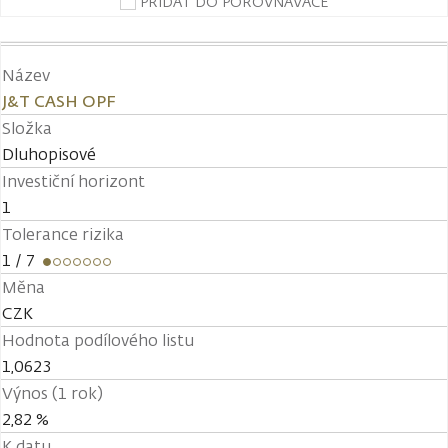
PŘIDAT DO POROVNÁVAČE
Název
J&T CASH OPF
Složka
Dluhopisové
Investiční horizont
1
Tolerance rizika
1
/ 7
Měna
CZK
Hodnota podílového listu
1,0623
Výnos (1 rok)
2,82 %
K datu