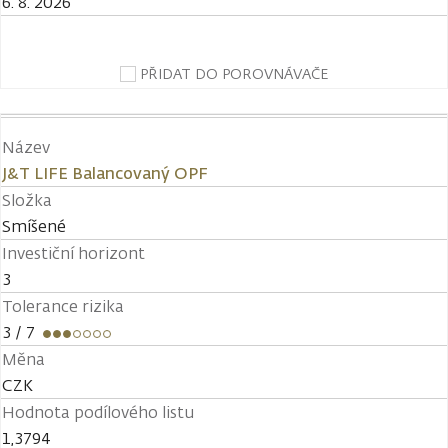
6. 8. 2026
PŘIDAT DO POROVNÁVAČE
Název
J&T LIFE Balancovaný OPF
Složka
Smíšené
Investiční horizont
3
Tolerance rizika
3
/ 7
Měna
CZK
Hodnota podílového listu
1,3794