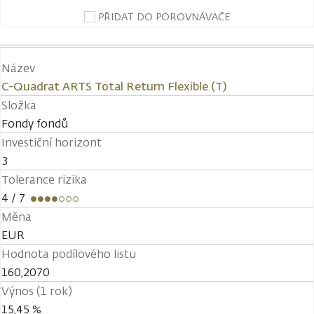
PŘIDAT DO POROVNÁVAČE
Název
C-Quadrat ARTS Total Return Flexible (T)
Složka
Fondy fondů
Investiční horizont
3
Tolerance rizika
4
/ 7
Měna
EUR
Hodnota podílového listu
160,2070
Výnos (1 rok)
15,45 %