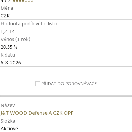
4
/ 7
Měna
CZK
Hodnota podílového listu
1,2114
Výnos (1 rok)
20,35 %
K datu
6. 8. 2026
PŘIDAT DO POROVNÁVAČE
Název
J&T WOOD Defense A CZK OPF
Složka
Akciové