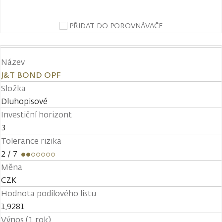
PŘIDAT DO POROVNÁVAČE
Název
J&T BOND OPF
Složka
Dluhopisové
Investiční horizont
3
Tolerance rizika
2
/ 7
Měna
CZK
Hodnota podílového listu
1,9281
Výnos (1 rok)