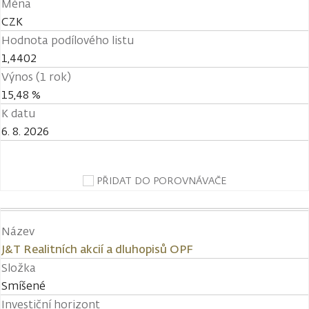
Měna
CZK
Hodnota podílového listu
1,4402
Výnos (1 rok)
15,48 %
K datu
6. 8. 2026
PŘIDAT DO POROVNÁVAČE
Název
J&T Realitních akcií a dluhopisů OPF
Složka
Smíšené
Investiční horizont