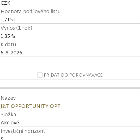
CZK
Hodnota podílového listu
1,7151
Výnos (1 rok)
1,85 %
K datu
6. 8. 2026
PŘIDAT DO POROVNÁVAČE
Název
J&T OPPORTUNITY OPF
Složka
Akciové
Investiční horizont
5