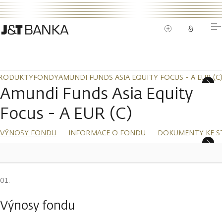
RODUKTY
FONDY
AMUNDI FUNDS ASIA EQUITY FOCUS - A EUR (C
Amundi Funds Asia Equity
Focus - A EUR (C)
VÝNOSY FONDU
INFORMACE O FONDU
DOKUMENTY KE S
Výnosy fondu