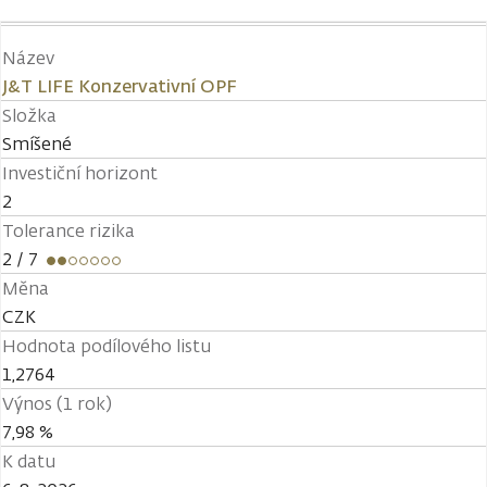
Název
J&T LIFE Konzervativní OPF
Složka
Smíšené
Investiční horizont
2
Tolerance rizika
2
/ 7
Měna
CZK
Hodnota podílového listu
1,2764
Výnos (1 rok)
7,98 %
K datu