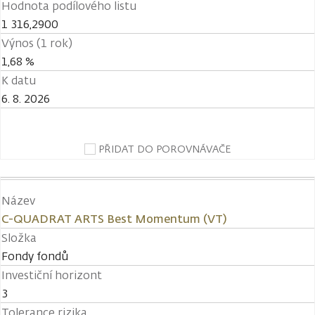
Hodnota podílového listu
1 316,2900
Výnos (1 rok)
1,68 %
K datu
6. 8. 2026
PŘIDAT DO POROVNÁVAČE
Název
C-QUADRAT ARTS Best Momentum (VT)
Složka
Fondy fondů
Investiční horizont
3
Tolerance rizika