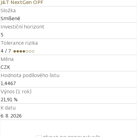
J&T NextGen OPF
Složka
Smíšené
Investiční horizont
5
Tolerance rizika
4
/ 7
Měna
CZK
Hodnota podílového listu
1,4467
Výnos (1 rok)
21,91 %
K datu
6. 8. 2026