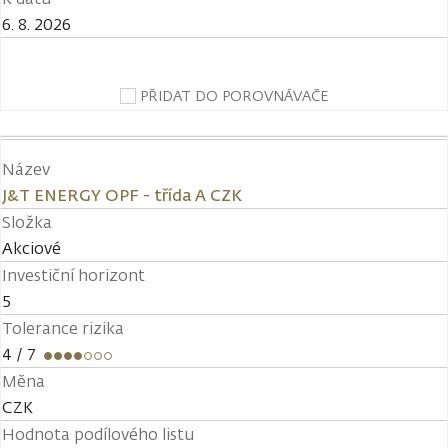
6. 8. 2026
PŘIDAT DO POROVNÁVAČE
Název
J&T ENERGY OPF - třída A CZK
Složka
Akciové
Investiční horizont
5
Tolerance rizika
4
/ 7
Měna
CZK
Hodnota podílového listu