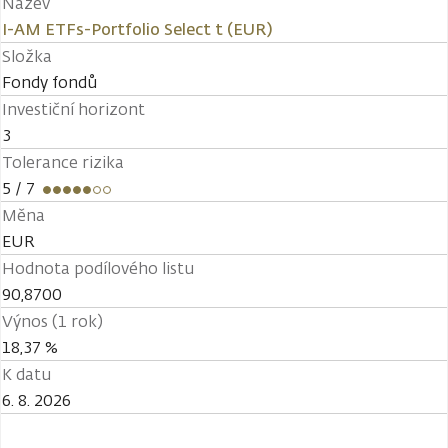
Název
I-AM ETFs-Portfolio Select t (EUR)
Složka
Fondy fondů
Investiční horizont
3
Tolerance rizika
5
/ 7
Měna
EUR
Hodnota podílového listu
90,8700
Výnos (1 rok)
18,37 %
K datu
6. 8. 2026