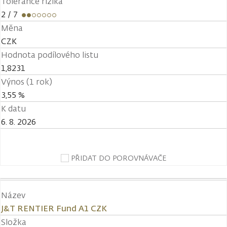
Tolerance rizika
2
/ 7
Měna
CZK
Hodnota podílového listu
1,8231
Výnos (1 rok)
3,55 %
K datu
6. 8. 2026
PŘIDAT DO POROVNÁVAČE
Název
J&T RENTIER Fund A1 CZK
Složka