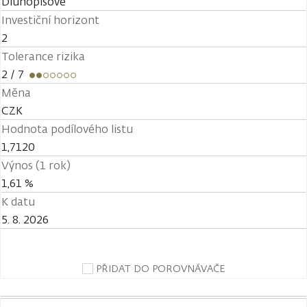
Dluhopisové
Investiční horizont
2
Tolerance rizika
2
/ 7
Měna
CZK
Hodnota podílového listu
1,7120
Výnos (1 rok)
1,61 %
K datu
5. 8. 2026
PŘIDAT DO POROVNÁVAČE