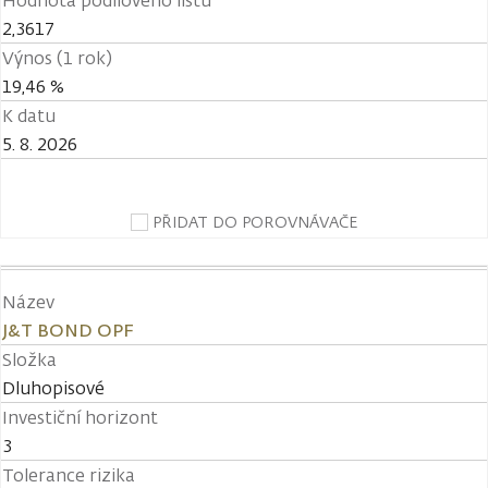
Hodnota podílového listu
2,3617
Výnos (1 rok)
19,46 %
K datu
5. 8. 2026
PŘIDAT DO POROVNÁVAČE
Název
J&T BOND OPF
Složka
Dluhopisové
Investiční horizont
3
Tolerance rizika