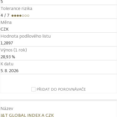
5
Tolerance rizika
4
/ 7
Měna
CZK
Hodnota podílového listu
1,2897
Výnos (1 rok)
28,93 %
K datu
5. 8. 2026
PŘIDAT DO POROVNÁVAČE
Název
J&T GLOBAL INDEX A CZK