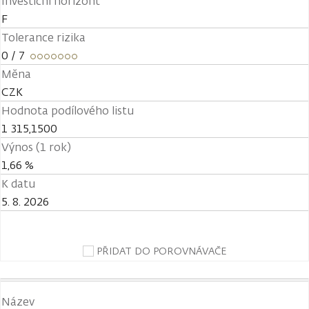
Investiční horizont
F
Tolerance rizika
0
/ 7
Měna
CZK
Hodnota podílového listu
1 315,1500
Výnos (1 rok)
1,66 %
K datu
5. 8. 2026
PŘIDAT DO POROVNÁVAČE
Název