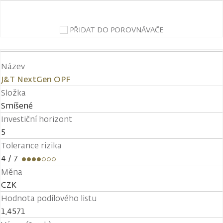
PŘIDAT DO POROVNÁVAČE
Název
J&T NextGen OPF
Složka
Smíšené
Investiční horizont
5
Tolerance rizika
4
/ 7
Měna
CZK
Hodnota podílového listu
1,4571