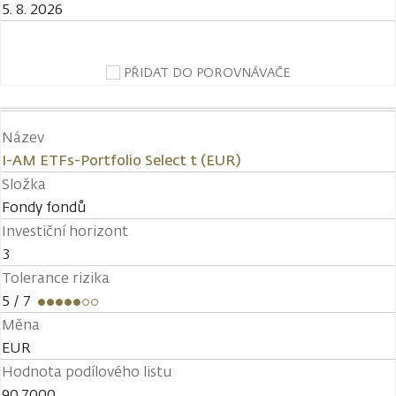
5. 8. 2026
PŘIDAT DO POROVNÁVAČE
Název
I-AM ETFs-Portfolio Select t (EUR)
Složka
Fondy fondů
Investiční horizont
3
Tolerance rizika
5
/ 7
Měna
EUR
Hodnota podílového listu
90,7000