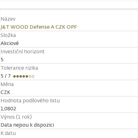
Název
J&T WOOD Defense A CZK OPF
Složka
Akciové
Investiční horizont
5
Tolerance rizika
5
/ 7
Měna
CZK
Hodnota podílového listu
1,0802
Výnos (1 rok)
Data nejsou k dispozici
K datu