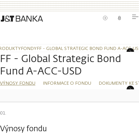
RODUKTY
FONDY
FF - GLOBAL STRATEGIC BOND FUND A-ACC-U
FF - Global Strategic Bond
Fund A-ACC-USD
VÝNOSY FONDU
INFORMACE O FONDU
DOKUMENTY KE S
Výnosy fondu