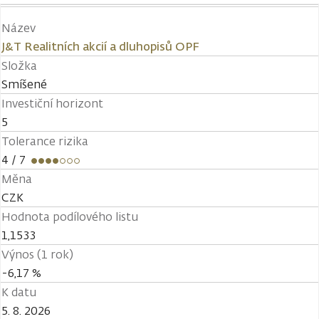
Název
J&T Realitních akcií a dluhopisů OPF
Složka
Smíšené
Investiční horizont
5
Tolerance rizika
4
/ 7
Měna
CZK
Hodnota podílového listu
1,1533
Výnos (1 rok)
-6,17 %
K datu
5. 8. 2026