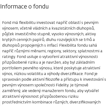
Informace o fondu
Fond má flexibilitu investovat napříč oblastí s pevným
výnosem, včetně vládních a kvazistátních dluhopisů,
půjček investičního stupně, vysoko výnosných, aktivy
krytých cenných papírů, dluhu rozvíjejících se trhů a
dluhopisů propojených s inflací. Flexibilita fondu sahá
napříč různými měnami, regiony, sektory, splatnostmi a
ratingy. Fond usiluje o vytvoření atraktivní výnosnosti
přizpůsobené riziku a je navržen, aby byl základním
portfoliem pevného výnosu, které poskytuje atraktivní
výnos, nízkou volatilitu a výhody diverzifikace. Fond je
spravován podle aktivní filozofie a přístupu k investování s
pevným výnosem společnosti Fidelity. Je týmově
zaměřený, ale vedený manažerem fondu, aby vytvářel
atraktivní výnosnost přizpůsobenou riziku
prostřednictvím kombinace různých, diverzifikovaných