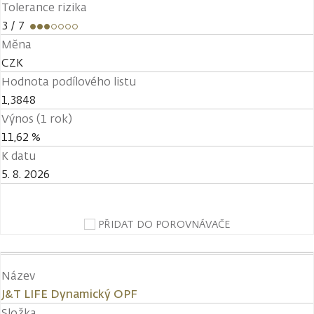
Tolerance rizika
3
/ 7
Měna
CZK
Hodnota podílového listu
1,3848
Výnos (1 rok)
11,62 %
K datu
5. 8. 2026
PŘIDAT DO POROVNÁVAČE
Název
J&T LIFE Dynamický OPF
Složka