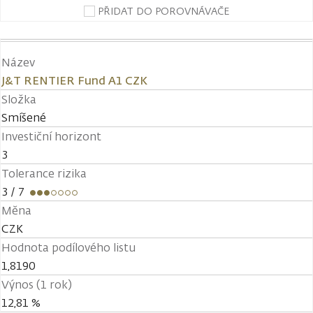
PŘIDAT DO POROVNÁVAČE
Název
J&T RENTIER Fund A1 CZK
Složka
Smíšené
Investiční horizont
3
Tolerance rizika
3
/ 7
Měna
CZK
Hodnota podílového listu
1,8190
Výnos (1 rok)
12,81 %