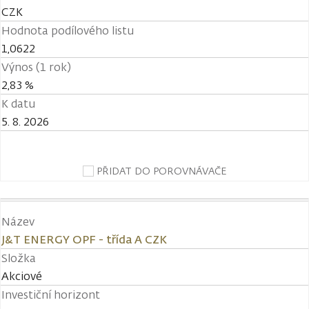
CZK
Hodnota podílového listu
1,0622
Výnos (1 rok)
2,83 %
K datu
5. 8. 2026
PŘIDAT DO POROVNÁVAČE
Název
J&T ENERGY OPF - třída A CZK
Složka
Akciové
Investiční horizont