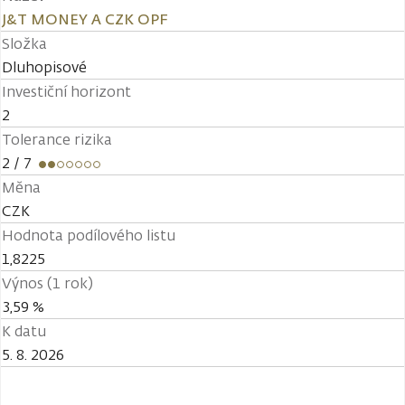
J&T MONEY A CZK OPF
Složka
Dluhopisové
Investiční horizont
2
Tolerance rizika
2
/ 7
Měna
CZK
Hodnota podílového listu
1,8225
Výnos (1 rok)
3,59 %
K datu
5. 8. 2026