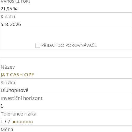
Výnos (1 rok)
21,95 %
K datu
5. 8. 2026
PŘIDAT DO POROVNÁVAČE
Název
J&T CASH OPF
Složka
Dluhopisové
Investiční horizont
1
Tolerance rizika
1
/ 7
Měna