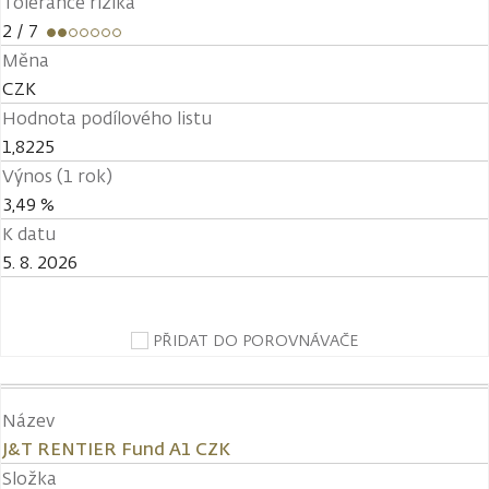
Tolerance rizika
2
/ 7
Měna
CZK
Hodnota podílového listu
1,8225
Výnos (1 rok)
3,49 %
K datu
5. 8. 2026
PŘIDAT DO POROVNÁVAČE
Název
J&T RENTIER Fund A1 CZK
Složka