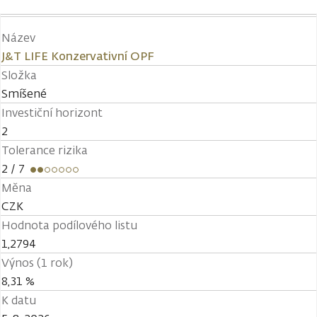
Název
J&T LIFE Konzervativní OPF
Složka
Smíšené
Investiční horizont
2
Tolerance rizika
2
/ 7
Měna
CZK
Hodnota podílového listu
1,2794
Výnos (1 rok)
8,31 %
K datu