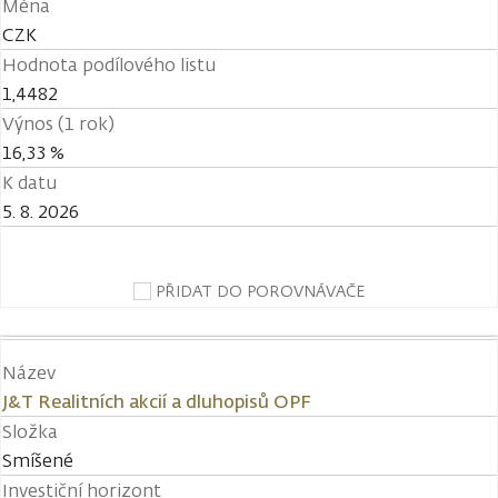
Měna
CZK
Hodnota podílového listu
1,4482
Výnos (1 rok)
16,33 %
K datu
5. 8. 2026
PŘIDAT DO POROVNÁVAČE
Název
J&T Realitních akcií a dluhopisů OPF
Složka
Smíšené
Investiční horizont