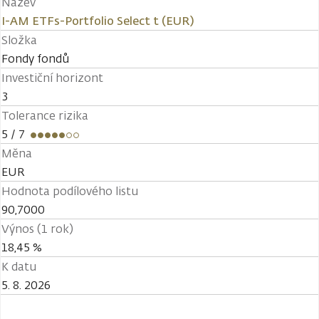
Název
I-AM ETFs-Portfolio Select t (EUR)
Složka
Fondy fondů
Investiční horizont
3
Tolerance rizika
5
/ 7
Měna
EUR
Hodnota podílového listu
90,7000
Výnos (1 rok)
18,45 %
K datu
5. 8. 2026