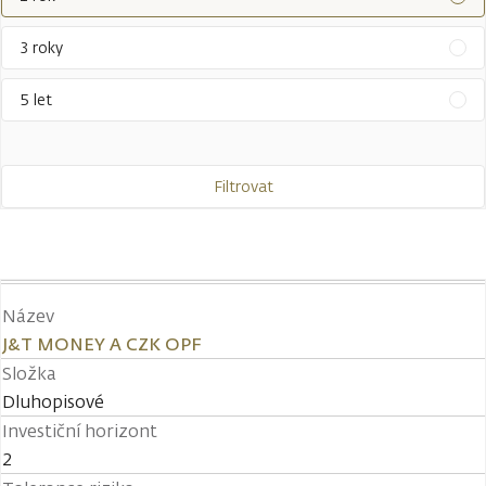
3 roky
5 let
Filtrovat
Název
J&T MONEY A CZK OPF
Složka
Dluhopisové
Investiční horizont
2