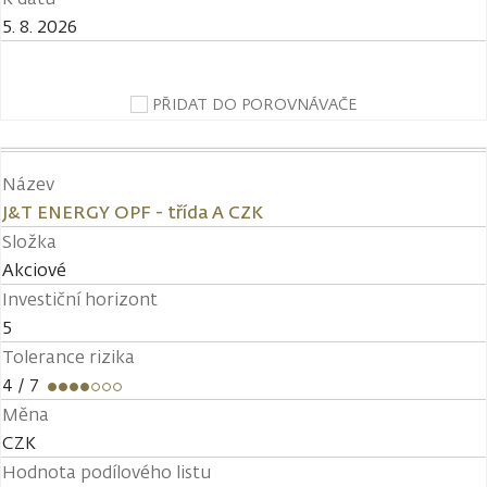
5. 8. 2026
PŘIDAT DO POROVNÁVAČE
Název
J&T ENERGY OPF - třída A CZK
Složka
Akciové
Investiční horizont
5
Tolerance rizika
4
/ 7
Měna
CZK
Hodnota podílového listu