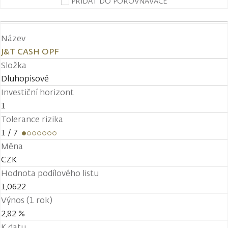
PŘIDAT DO POROVNÁVAČE
Název
J&T CASH OPF
Složka
Dluhopisové
Investiční horizont
1
Tolerance rizika
1
/ 7
Měna
CZK
Hodnota podílového listu
1,0622
Výnos (1 rok)
2,82 %
K datu