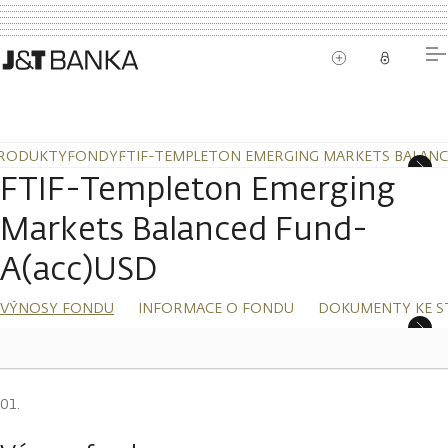
RODUKTY
FONDY
FTIF-TEMPLETON EMERGING MARKETS BALANC
FTIF-Templeton Emerging
Markets Balanced Fund-
A(acc)USD
VÝNOSY FONDU
INFORMACE O FONDU
DOKUMENTY KE S