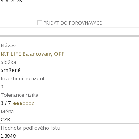
5. 8. 2026
PŘIDAT DO POROVNÁVAČE
Název
J&T LIFE Balancovaný OPF
Složka
Smíšené
Investiční horizont
3
Tolerance rizika
3
/ 7
Měna
CZK
Hodnota podílového listu
1,3848