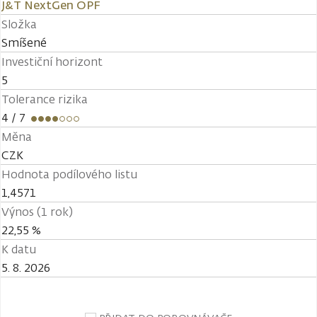
J&T NextGen OPF
Složka
Smíšené
Investiční horizont
5
Tolerance rizika
4
/ 7
Měna
CZK
Hodnota podílového listu
1,4571
Výnos (1 rok)
22,55 %
K datu
5. 8. 2026