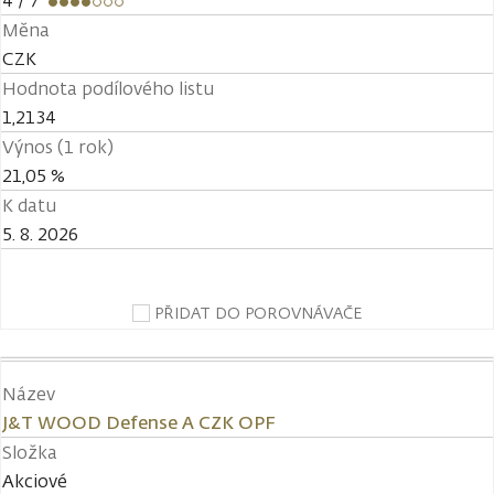
4
/ 7
Měna
CZK
Hodnota podílového listu
1,2134
Výnos (1 rok)
21,05 %
K datu
5. 8. 2026
PŘIDAT DO POROVNÁVAČE
Název
J&T WOOD Defense A CZK OPF
Složka
Akciové