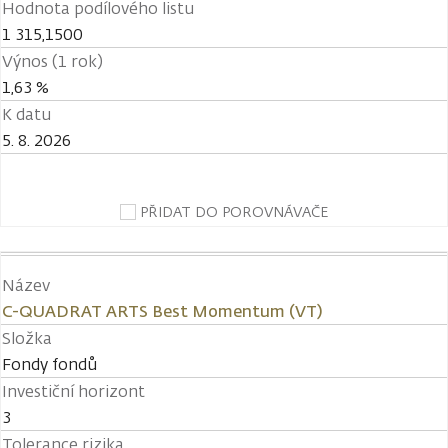
Hodnota podílového listu
1 315,1500
Výnos (1 rok)
1,63 %
K datu
5. 8. 2026
PŘIDAT DO POROVNÁVAČE
Název
C-QUADRAT ARTS Best Momentum (VT)
Složka
Fondy fondů
Investiční horizont
3
Tolerance rizika