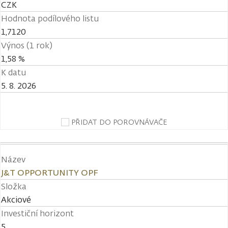
CZK
Hodnota podílového listu
1,7120
Výnos (1 rok)
1,58 %
K datu
5. 8. 2026
PŘIDAT DO POROVNÁVAČE
Název
J&T OPPORTUNITY OPF
Složka
Akciové
Investiční horizont
5