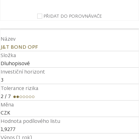
PŘIDAT DO POROVNÁVAČE
Název
J&T BOND OPF
Složka
Dluhopisové
Investiční horizont
3
Tolerance rizika
2
/ 7
Měna
CZK
Hodnota podílového listu
1,9277
Výnos (1 rok)