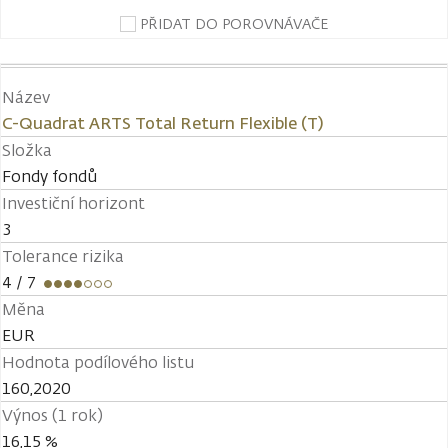
PŘIDAT DO POROVNÁVAČE
Název
C-Quadrat ARTS Total Return Flexible (T)
Složka
Fondy fondů
Investiční horizont
3
Tolerance rizika
4
/ 7
Měna
EUR
Hodnota podílového listu
160,2020
Výnos (1 rok)
16,15 %