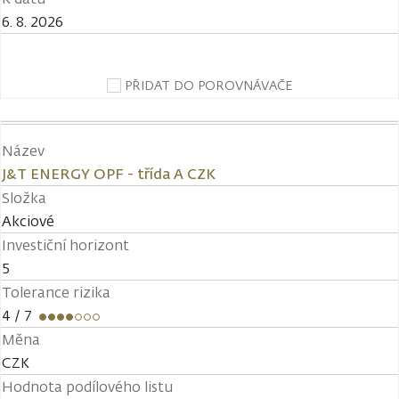
6. 8. 2026
PŘIDAT DO POROVNÁVAČE
Název
J&T ENERGY OPF - třída A CZK
Složka
Akciové
Investiční horizont
5
Tolerance rizika
4
/ 7
Měna
CZK
Hodnota podílového listu