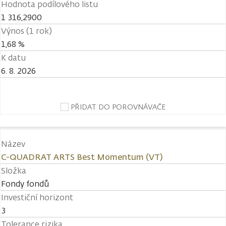
Hodnota podílového listu
1 316,2900
Výnos (1 rok)
1,68 %
K datu
6. 8. 2026
PŘIDAT DO POROVNÁVAČE
Název
C-QUADRAT ARTS Best Momentum (VT)
Složka
Fondy fondů
Investiční horizont
3
Tolerance rizika