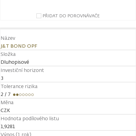
PŘIDAT DO POROVNÁVAČE
Název
J&T BOND OPF
Složka
Dluhopisové
Investiční horizont
3
Tolerance rizika
2
/ 7
Měna
CZK
Hodnota podílového listu
1,9281
Výnos (1 rok)