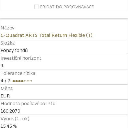
PŘIDAT DO POROVNÁVAČE
Název
C-Quadrat ARTS Total Return Flexible (T)
Složka
Fondy fondů
Investiční horizont
3
Tolerance rizika
4
/ 7
Měna
EUR
Hodnota podílového listu
160,2070
Výnos (1 rok)
15,45 %