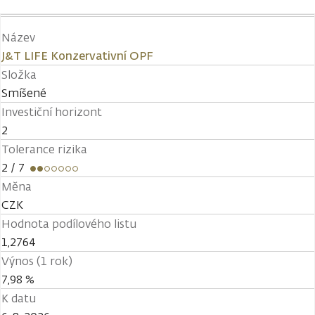
Název
J&T LIFE Konzervativní OPF
Složka
Smíšené
Investiční horizont
2
Tolerance rizika
2
/ 7
Měna
CZK
Hodnota podílového listu
1,2764
Výnos (1 rok)
7,98 %
K datu