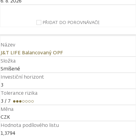
6. 8. 2026
PŘIDAT DO POROVNÁVAČE
Název
J&T LIFE Balancovaný OPF
Složka
Smíšené
Investiční horizont
3
Tolerance rizika
3
/ 7
Měna
CZK
Hodnota podílového listu
1,3794