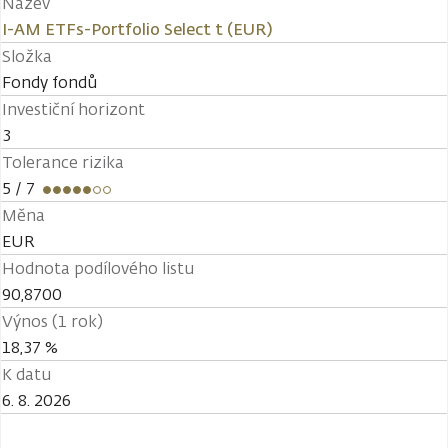
Název
I-AM ETFs-Portfolio Select t (EUR)
Složka
Fondy fondů
Investiční horizont
3
Tolerance rizika
5
/ 7
Měna
EUR
Hodnota podílového listu
90,8700
Výnos (1 rok)
18,37 %
K datu
6. 8. 2026