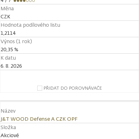
4
/ 7
Měna
CZK
Hodnota podílového listu
1,2114
Výnos (1 rok)
20,35 %
K datu
6. 8. 2026
PŘIDAT DO POROVNÁVAČE
Název
J&T WOOD Defense A CZK OPF
Složka
Akciové