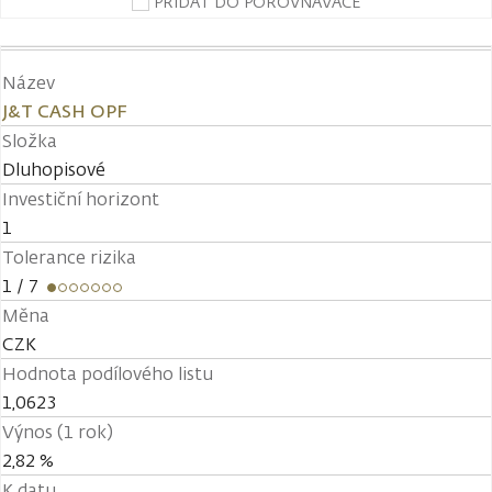
PŘIDAT DO POROVNÁVAČE
Název
J&T CASH OPF
Složka
Dluhopisové
Investiční horizont
1
Tolerance rizika
1
/ 7
Měna
CZK
Hodnota podílového listu
1,0623
Výnos (1 rok)
2,82 %
K datu