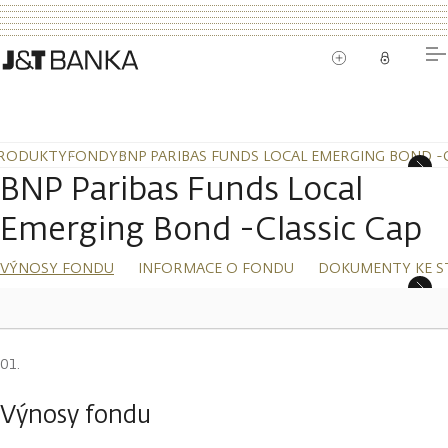
RODUKTY
FONDY
BNP PARIBAS FUNDS LOCAL EMERGING BOND -C
BNP Paribas Funds Local
Emerging Bond -Classic Cap
VÝNOSY FONDU
INFORMACE O FONDU
DOKUMENTY KE S
Výnosy fondu