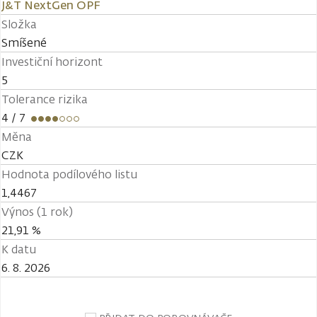
J&T NextGen OPF
Složka
Smíšené
Investiční horizont
5
Tolerance rizika
4
/ 7
Měna
CZK
Hodnota podílového listu
1,4467
Výnos (1 rok)
21,91 %
K datu
6. 8. 2026