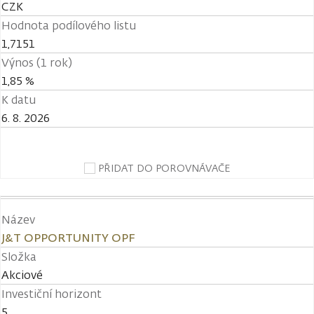
CZK
Hodnota podílového listu
1,7151
Výnos (1 rok)
1,85 %
K datu
6. 8. 2026
PŘIDAT DO POROVNÁVAČE
Název
J&T OPPORTUNITY OPF
Složka
Akciové
Investiční horizont
5