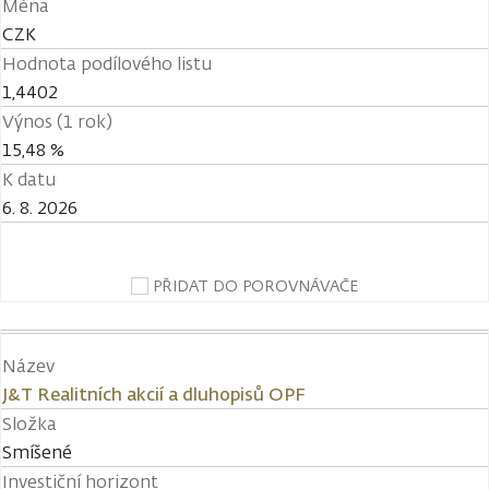
Měna
CZK
Hodnota podílového listu
1,4402
Výnos (1 rok)
15,48 %
K datu
6. 8. 2026
PŘIDAT DO POROVNÁVAČE
Název
J&T Realitních akcií a dluhopisů OPF
Složka
Smíšené
Investiční horizont