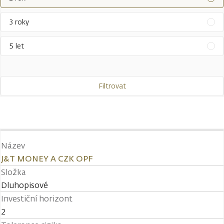
3 roky
5 let
Filtrovat
Název
J&T MONEY A CZK OPF
Složka
Dluhopisové
Investiční horizont
2