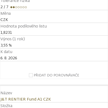
Tolerance rizika
2
/ 7
Měna
CZK
Hodnota podílového listu
1,8231
Výnos (1 rok)
3,55 %
K datu
6. 8. 2026
PŘIDAT DO POROVNÁVAČE
Název
J&T RENTIER Fund A1 CZK
Složka