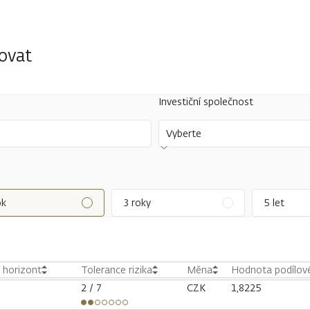
tovat
Investiční společnost
Vyberte
ok
3 roky
5 let
í horizont
Tolerance rizika
Měna
Hodnota podílové
2
/ 7
CZK
1,8225