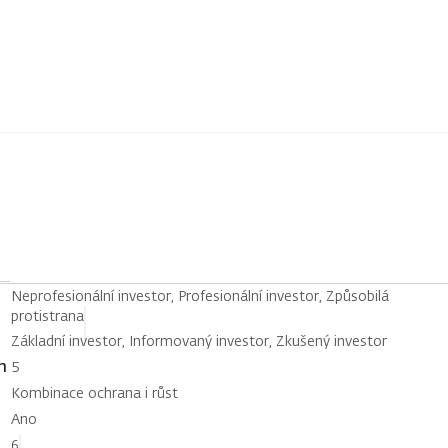
Neprofesionální investor, Profesionální investor, Způsobilá
protistrana
Základní investor, Informovaný investor, Zkušený investor
h
5
Kombinace ochrana i růst
Ano
6