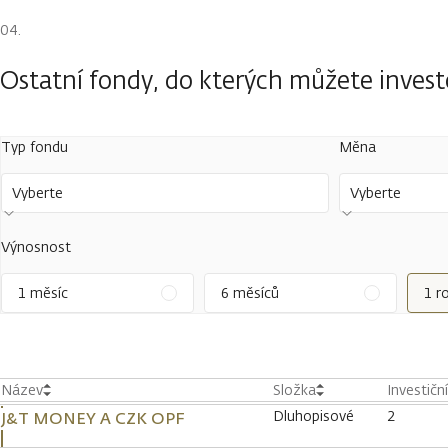
Ostatní fondy, do kterých můžete inves
Typ fondu
Měna
Vyberte
Vyberte
Výnosnost
1 měsíc
6 měsíců
1 r
Název
Složka
Investičn
Dluhopisové
2
J&T MONEY A CZK OPF