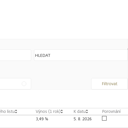
Filtrovat
ho listu
Výnos (1 rok)
K datu
Porovnání
3,49 %
5. 8. 2026