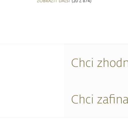
ZOBRAZIT DALŠÍ
(20 Z 874)
Chci zhodn
Chci zafin