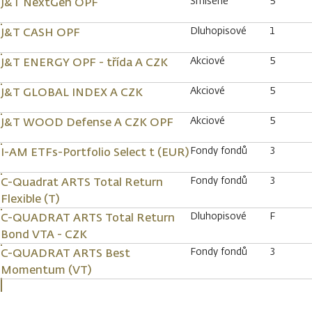
Smíšené
5
J&T NextGen OPF
Dluhopisové
1
J&T CASH OPF
Akciové
5
J&T ENERGY OPF - třída A CZK
Akciové
5
J&T GLOBAL INDEX A CZK
Akciové
5
J&T WOOD Defense A CZK OPF
Fondy fondů
3
I-AM ETFs-Portfolio Select t (EUR)
Fondy fondů
3
C-Quadrat ARTS Total Return
Flexible (T)
Dluhopisové
F
C-QUADRAT ARTS Total Return
Bond VTA - CZK
Fondy fondů
3
C-QUADRAT ARTS Best
Momentum (VT)