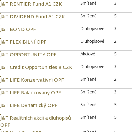
Smíšené
3
J&T RENTIER Fund A1 CZK
Smíšené
5
J&T DIVIDEND Fund A1 CZK
Dluhopisové
3
J&T BOND OPF
Dluhopisové
2
J&T FLEXIBILNÍ OPF
Akciové
5
J&T OPPORTUNITY OPF
Dluhopisové
3
J&T Credit Opportunities B CZK
Smíšené
2
J&T LIFE Konzervativní OPF
Smíšené
3
J&T LIFE Balancovaný OPF
Smíšené
5
J&T LIFE Dynamický OPF
Smíšené
5
J&T Realitních akcií a dluhopisů
OPF