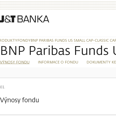
RODUKTY
FONDY
BNP PARIBAS FUNDS US SMALL CAP-CLASSIC CA
BNP Paribas Funds U
VÝNOSY FONDU
INFORMACE O FONDU
DOKUMENTY KE
Výnosy fondu