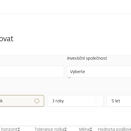
tovat
Investiční společnost
Vyberte
ok
3 roky
5 let
í horizont
Tolerance rizika
Měna
Hodnota podílové