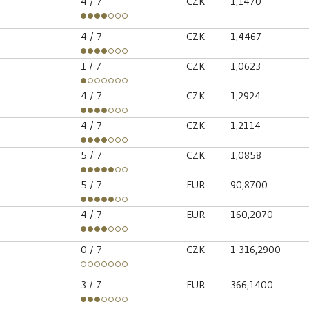
4
/ 7
CZK
1,1470
4
/ 7
CZK
1,4467
1
/ 7
CZK
1,0623
4
/ 7
CZK
1,2924
4
/ 7
CZK
1,2114
5
/ 7
CZK
1,0858
5
/ 7
EUR
90,8700
4
/ 7
EUR
160,2070
0
/ 7
CZK
1 316,2900
3
/ 7
EUR
366,1400