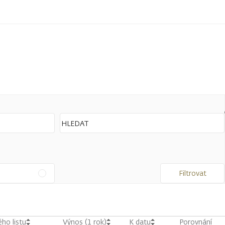
Filtrovat
ho listu
Výnos (1 rok)
K datu
Porovnání