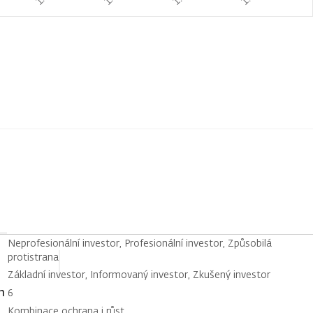
Neprofesionální investor, Profesionální investor, Způsobilá
protistrana
Základní investor, Informovaný investor, Zkušený investor
h
6
Kombinace ochrana i růst