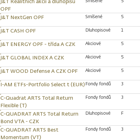
Smíšené
5
J&T Realitních akcií a dluhopisů
OPF
Smíšené
5
J&T NextGen OPF
Dluhopisové
1
J&T CASH OPF
Akciové
5
J&T ENERGY OPF - třída A CZK
Akciové
5
J&T GLOBAL INDEX A CZK
Akciové
5
J&T WOOD Defense A CZK OPF
Fondy fondů
3
I-AM ETFs-Portfolio Select t (EUR)
Fondy fondů
3
C-Quadrat ARTS Total Return
Flexible (T)
Dluhopisové
F
C-QUADRAT ARTS Total Return
Bond VTA - CZK
Fondy fondů
3
C-QUADRAT ARTS Best
Momentum (VT)