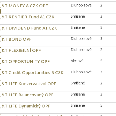
Dluhopisové
2
J&T MONEY A CZK OPF
Smíšené
3
J&T RENTIER Fund A1 CZK
Smíšené
5
J&T DIVIDEND Fund A1 CZK
Dluhopisové
3
J&T BOND OPF
Dluhopisové
2
J&T FLEXIBILNÍ OPF
Akciové
5
J&T OPPORTUNITY OPF
Dluhopisové
3
J&T Credit Opportunities B CZK
Smíšené
2
J&T LIFE Konzervativní OPF
Smíšené
3
J&T LIFE Balancovaný OPF
Smíšené
5
J&T LIFE Dynamický OPF