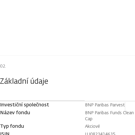
Základní údaje
Investiční společnost
BNP Paribas Parvest
Název fondu
BNP Paribas Funds Clean 
Cap
Typ fondu
Akciové
ISIN
LU0823414635