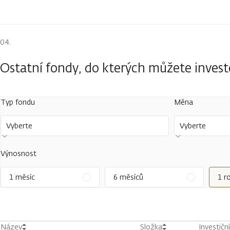
Ostatní fondy, do kterých můžete inves
Typ fondu
Měna
Vyberte
Vyberte
Výnosnost
1 měsíc
6 měsíců
1 r
Název
Složka
Investičn