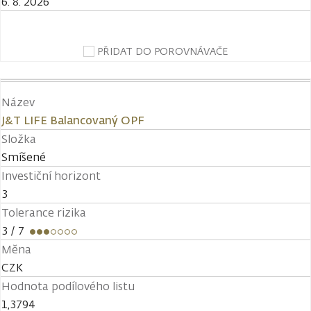
6. 8. 2026
PŘIDAT DO POROVNÁVAČE
Název
J&T LIFE Balancovaný OPF
Složka
Smíšené
Investiční horizont
3
Tolerance rizika
3
/ 7
Měna
CZK
Hodnota podílového listu
1,3794