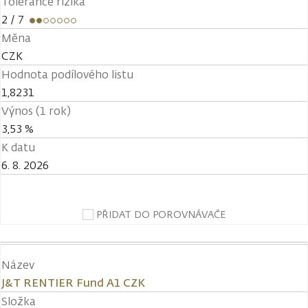
Tolerance rizika
2
/ 7
Měna
CZK
Hodnota podílového listu
1,8231
Výnos (1 rok)
3,53 %
K datu
6. 8. 2026
PŘIDAT DO POROVNÁVAČE
Název
J&T RENTIER Fund A1 CZK
Složka