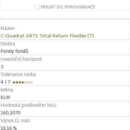
PŘIDAT DO POROVNÁVAČE
Název
C-Quadrat ARTS Total Return Flexible (T)
Složka
Fondy fondů
Investiční horizont
3
Tolerance rizika
4
/ 7
Měna
EUR
Hodnota podílového listu
160,2070
Výnos (1 rok)
16,16 %