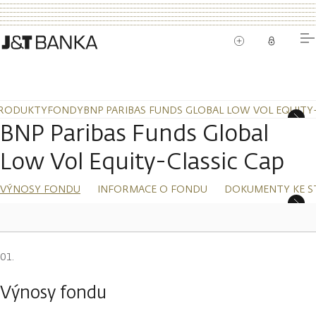
RODUKTY
FONDY
BNP PARIBAS FUNDS GLOBAL LOW VOL EQUITY-
BNP Paribas Funds Global
Low Vol Equity-Classic Cap
VÝNOSY FONDU
INFORMACE O FONDU
DOKUMENTY KE S
Výnosy fondu