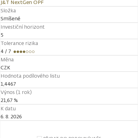
J&T NextGen OPF
Složka
Smíšené
Investiční horizont
5
Tolerance rizika
4
/ 7
Měna
CZK
Hodnota podílového listu
1,4467
Výnos (1 rok)
21,67 %
K datu
6. 8. 2026