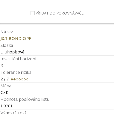
PŘIDAT DO POROVNÁVAČE
Název
J&T BOND OPF
Složka
Dluhopisové
Investiční horizont
3
Tolerance rizika
2
/ 7
Měna
CZK
Hodnota podílového listu
1,9281
Výnos (1 rok)