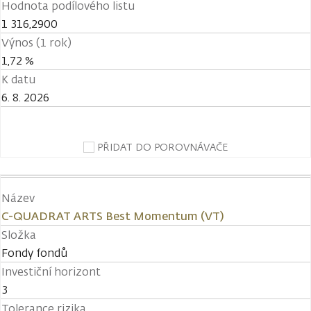
Hodnota podílového listu
1 316,2900
Výnos (1 rok)
1,72 %
K datu
6. 8. 2026
PŘIDAT DO POROVNÁVAČE
Název
C-QUADRAT ARTS Best Momentum (VT)
Složka
Fondy fondů
Investiční horizont
3
Tolerance rizika