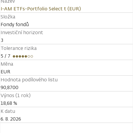
Název
I-AM ETFs-Portfolio Select t (EUR)
Složka
Fondy fondů
Investiční horizont
3
Tolerance rizika
5
/ 7
Měna
EUR
Hodnota podílového listu
90,8700
Výnos (1 rok)
18,68 %
K datu
6. 8. 2026