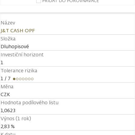
PŘIDAT DO POROVNÁVAČE
Název
J&T CASH OPF
Složka
Dluhopisové
Investiční horizont
1
Tolerance rizika
1
/ 7
Měna
CZK
Hodnota podílového listu
1,0623
Výnos (1 rok)
2,83 %
K datu