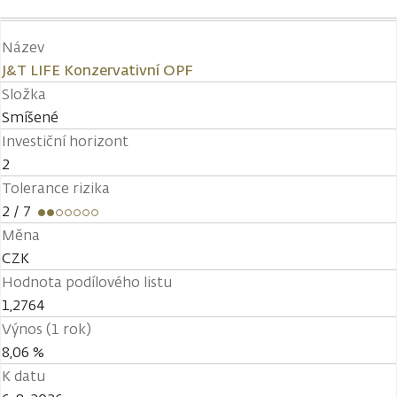
Název
J&T LIFE Konzervativní OPF
Složka
Smíšené
Investiční horizont
2
Tolerance rizika
2
/ 7
Měna
CZK
Hodnota podílového listu
1,2764
Výnos (1 rok)
8,06 %
K datu