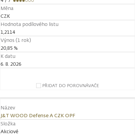
4
/ 7
Měna
CZK
Hodnota podílového listu
1,2114
Výnos (1 rok)
20,85 %
K datu
6. 8. 2026
PŘIDAT DO POROVNÁVAČE
Název
J&T WOOD Defense A CZK OPF
Složka
Akciové