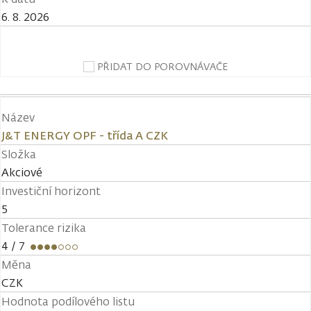
6. 8. 2026
PŘIDAT DO POROVNÁVAČE
Název
J&T ENERGY OPF - třída A CZK
Složka
Akciové
Investiční horizont
5
Tolerance rizika
4
/ 7
Měna
CZK
Hodnota podílového listu