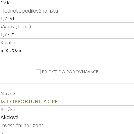
CZK
Hodnota podílového listu
1,7151
Výnos (1 rok)
1,77 %
K datu
6. 8. 2026
PŘIDAT DO POROVNÁVAČE
Název
J&T OPPORTUNITY OPF
Složka
Akciové
Investiční horizont
5