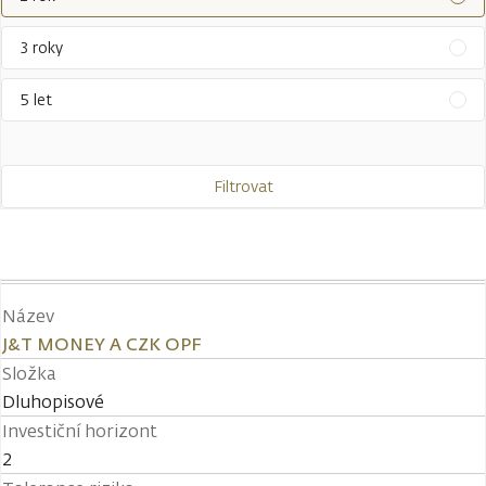
3 roky
5 let
Filtrovat
Název
J&T MONEY A CZK OPF
Složka
Dluhopisové
Investiční horizont
2