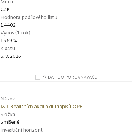
Měna
CZK
Hodnota podílového listu
1,4402
Výnos (1 rok)
15,69 %
K datu
6. 8. 2026
PŘIDAT DO POROVNÁVAČE
Název
J&T Realitních akcií a dluhopisů OPF
Složka
Smíšené
Investiční horizont