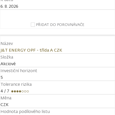
6. 8. 2026
PŘIDAT DO POROVNÁVAČE
Název
J&T ENERGY OPF - třída A CZK
Složka
Akciové
Investiční horizont
5
Tolerance rizika
4
/ 7
Měna
CZK
Hodnota podílového listu