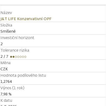
Název
J&T LIFE Konzervativní OPF
Složka
Smíšené
Investiční horizont
2
Tolerance rizika
2
/ 7
Měna
CZK
Hodnota podílového listu
1,2764
Výnos (1 rok)
7,98 %
K datu