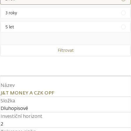
3 roky
5 let
Filtrovat
Název
J&T MONEY A CZK OPF
Složka
Dluhopisové
Investiční horizont
2