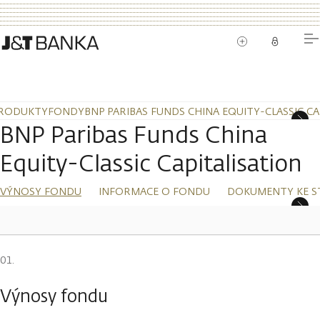
RODUKTY
FONDY
BNP PARIBAS FUNDS CHINA EQUITY-CLASSIC CA
BNP Paribas Funds China
Equity-Classic Capitalisation
VÝNOSY FONDU
INFORMACE O FONDU
DOKUMENTY KE S
Výnosy fondu