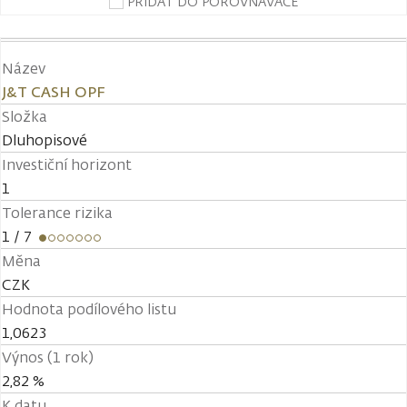
PŘIDAT DO POROVNÁVAČE
Název
J&T CASH OPF
Složka
Dluhopisové
Investiční horizont
1
Tolerance rizika
1
/ 7
Měna
CZK
Hodnota podílového listu
1,0623
Výnos (1 rok)
2,82 %
K datu