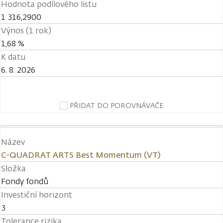
Hodnota podílového listu
1 316,2900
Výnos (1 rok)
1,68 %
K datu
6. 8. 2026
PŘIDAT DO POROVNÁVAČE
Název
C-QUADRAT ARTS Best Momentum (VT)
Složka
Fondy fondů
Investiční horizont
3
Tolerance rizika