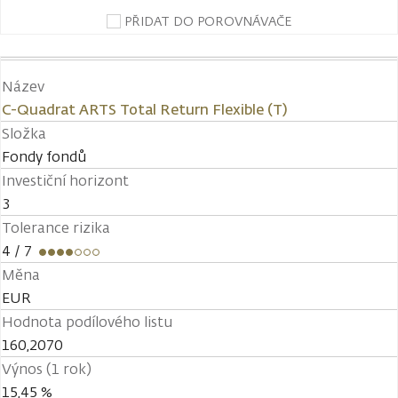
PŘIDAT DO POROVNÁVAČE
Název
C-Quadrat ARTS Total Return Flexible (T)
Složka
Fondy fondů
Investiční horizont
3
Tolerance rizika
4
/ 7
Měna
EUR
Hodnota podílového listu
160,2070
Výnos (1 rok)
15,45 %