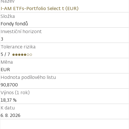
Název
I-AM ETFs-Portfolio Select t (EUR)
Složka
Fondy fondů
Investiční horizont
3
Tolerance rizika
5
/ 7
Měna
EUR
Hodnota podílového listu
90,8700
Výnos (1 rok)
18,37 %
K datu
6. 8. 2026