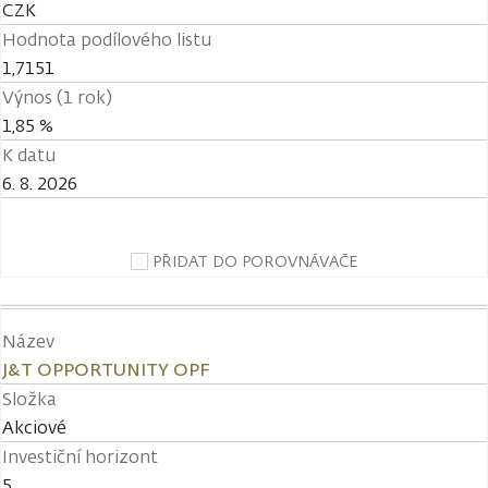
CZK
Hodnota podílového listu
1,7151
Výnos (1 rok)
1,85 %
K datu
6. 8. 2026
PŘIDAT DO POROVNÁVAČE
Název
J&T OPPORTUNITY OPF
Složka
Akciové
Investiční horizont
5