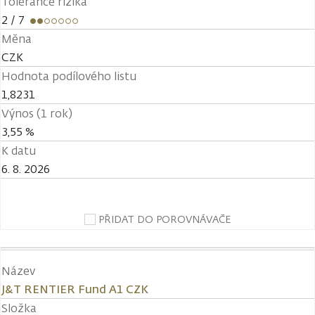
Tolerance rizika
2
/ 7
Měna
CZK
Hodnota podílového listu
1,8231
Výnos (1 rok)
3,55 %
K datu
6. 8. 2026
PŘIDAT DO POROVNÁVAČE
Název
J&T RENTIER Fund A1 CZK
Složka