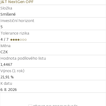
J&T NextGen OPF
Složka
Smíšené
Investiční horizont
5
Tolerance rizika
4
/ 7
Měna
CZK
Hodnota podílového listu
1,4467
Výnos (1 rok)
21,91 %
K datu
6. 8. 2026