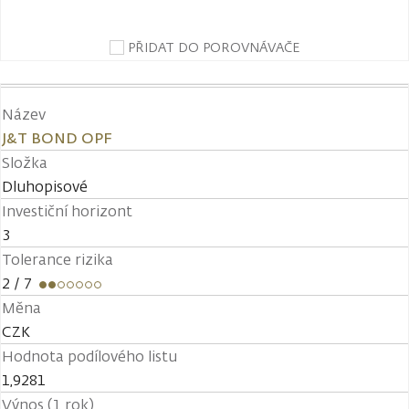
PŘIDAT DO POROVNÁVAČE
Název
J&T BOND OPF
Složka
Dluhopisové
Investiční horizont
3
Tolerance rizika
2
/ 7
Měna
CZK
Hodnota podílového listu
1,9281
Výnos (1 rok)