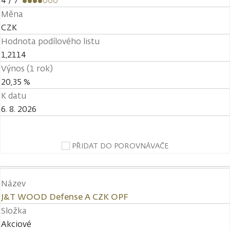
4
/ 7
Měna
CZK
Hodnota podílového listu
1,2114
Výnos (1 rok)
20,35 %
K datu
6. 8. 2026
PŘIDAT DO POROVNÁVAČE
Název
J&T WOOD Defense A CZK OPF
Složka
Akciové