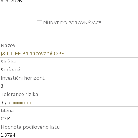
6. 8. 2026
PŘIDAT DO POROVNÁVAČE
Název
J&T LIFE Balancovaný OPF
Složka
Smíšené
Investiční horizont
3
Tolerance rizika
3
/ 7
Měna
CZK
Hodnota podílového listu
1,3794