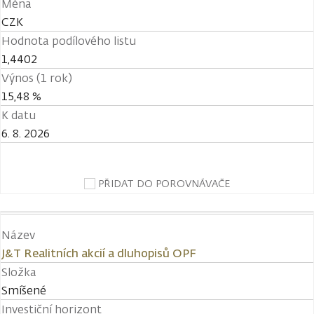
Měna
CZK
Hodnota podílového listu
1,4402
Výnos (1 rok)
15,48 %
K datu
6. 8. 2026
PŘIDAT DO POROVNÁVAČE
Název
J&T Realitních akcií a dluhopisů OPF
Složka
Smíšené
Investiční horizont