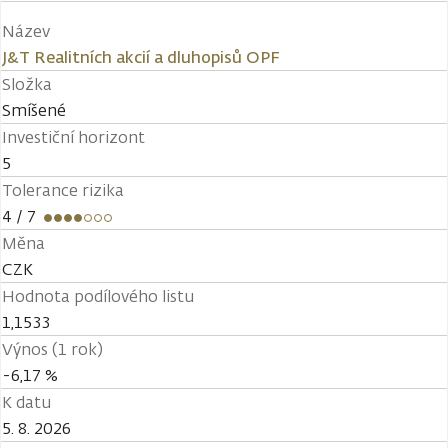
Název
J&T Realitních akcií a dluhopisů OPF
Složka
Smíšené
Investiční horizont
5
Tolerance rizika
4
/ 7
Měna
CZK
Hodnota podílového listu
1,1533
Výnos (1 rok)
-6,17 %
K datu
5. 8. 2026