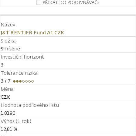
PŘIDAT DO POROVNÁVAČE
Název
J&T RENTIER Fund A1 CZK
Složka
Smíšené
Investiční horizont
3
Tolerance rizika
3
/ 7
Měna
CZK
Hodnota podílového listu
1,8190
Výnos (1 rok)
12,81 %