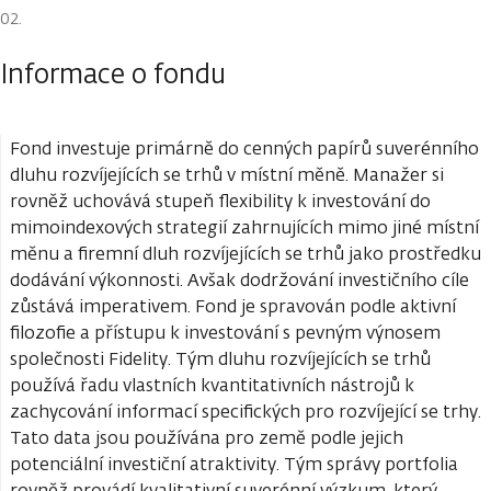
Informace o fondu
Fond investuje primárně do cenných papírů suverénního
dluhu rozvíjejících se trhů v místní měně. Manažer si
rovněž uchovává stupeň flexibility k investování do
mimoindexových strategií zahrnujících mimo jiné místní
měnu a firemní dluh rozvíjejících se trhů jako prostředku
dodávání výkonnosti. Avšak dodržování investičního cíle
zůstává imperativem. Fond je spravován podle aktivní
filozofie a přístupu k investování s pevným výnosem
společnosti Fidelity. Tým dluhu rozvíjejících se trhů
používá řadu vlastních kvantitativních nástrojů k
zachycování informací specifických pro rozvíjející se trhy.
Tato data jsou používána pro země podle jejich
potenciální investiční atraktivity. Tým správy portfolia
rovněž provádí kvalitativní suverénní výzkum, který