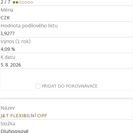
2
/ 7
Měna
CZK
Hodnota podílového listu
1,9277
Výnos (1 rok)
4,09 %
K datu
5. 8. 2026
PŘIDAT DO POROVNÁVAČE
Název
J&T FLEXIBILNÍ OPF
Složka
Dluhopisové