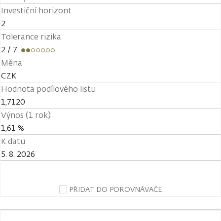
Investiční horizont
2
Tolerance rizika
2
/ 7
Měna
CZK
Hodnota podílového listu
1,7120
Výnos (1 rok)
1,61 %
K datu
5. 8. 2026
PŘIDAT DO POROVNÁVAČE