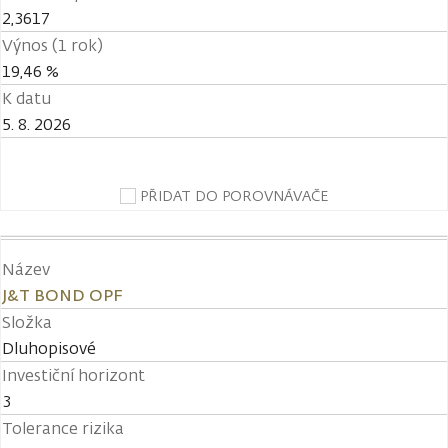
2,3617
Výnos (1 rok)
19,46 %
K datu
5. 8. 2026
PŘIDAT DO POROVNÁVAČE
Název
J&T BOND OPF
Složka
Dluhopisové
Investiční horizont
3
Tolerance rizika