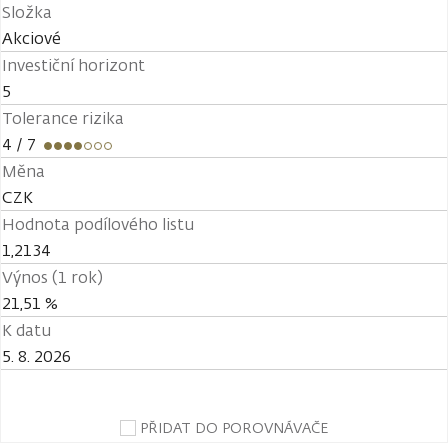
Složka
Akciové
Investiční horizont
5
Tolerance rizika
4
/ 7
Měna
CZK
Hodnota podílového listu
1,2134
Výnos (1 rok)
21,51 %
K datu
5. 8. 2026
PŘIDAT DO POROVNÁVAČE