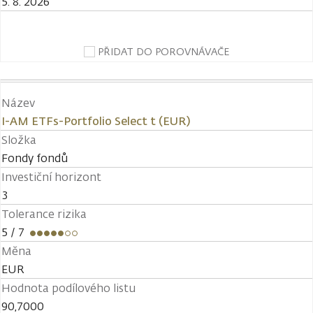
5. 8. 2026
PŘIDAT DO POROVNÁVAČE
Název
I-AM ETFs-Portfolio Select t (EUR)
Složka
Fondy fondů
Investiční horizont
3
Tolerance rizika
5
/ 7
Měna
EUR
Hodnota podílového listu
90,7000