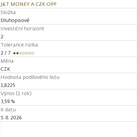
J&T MONEY A CZK OPF
Složka
Dluhopisové
Investiční horizont
2
Tolerance rizika
2
/ 7
Měna
CZK
Hodnota podílového listu
1,8225
Výnos (1 rok)
3,59 %
K datu
5. 8. 2026