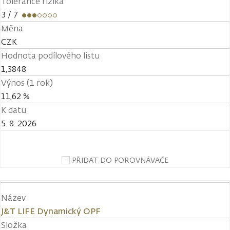
Tolerance rizika
3
/ 7
Měna
CZK
Hodnota podílového listu
1,3848
Výnos (1 rok)
11,62 %
K datu
5. 8. 2026
PŘIDAT DO POROVNÁVAČE
Název
J&T LIFE Dynamický OPF
Složka