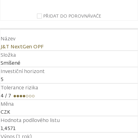
PŘIDAT DO POROVNÁVAČE
Název
J&T NextGen OPF
Složka
Smíšené
Investiční horizont
5
Tolerance rizika
4
/ 7
Měna
CZK
Hodnota podílového listu
1,4571
Výnos (1 rok)