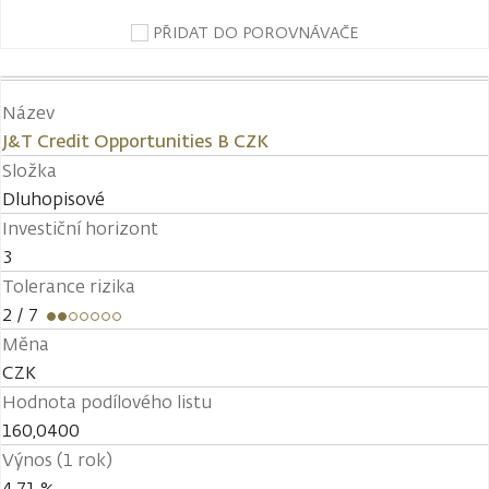
PŘIDAT DO POROVNÁVAČE
Název
J&T Credit Opportunities B CZK
Složka
Dluhopisové
Investiční horizont
3
Tolerance rizika
2
/ 7
Měna
CZK
Hodnota podílového listu
160,0400
Výnos (1 rok)
4,71 %