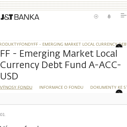
RODUKTY
FONDY
FF - EMERGING MARKET LOCAL CURRENCY DEB
FF - Emerging Market Local
Currency Debt Fund A-ACC-
USD
VÝNOSY FONDU
INFORMACE O FONDU
DOKUMENTY KE S