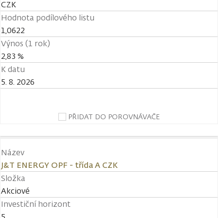
CZK
Hodnota podílového listu
1,0622
Výnos (1 rok)
2,83 %
K datu
5. 8. 2026
PŘIDAT DO POROVNÁVAČE
Název
J&T ENERGY OPF - třída A CZK
Složka
Akciové
Investiční horizont
5