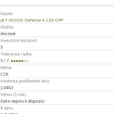
Název
J&T WOOD Defense A CZK OPF
Složka
Akciové
Investiční horizont
5
Tolerance rizika
5
/ 7
Měna
CZK
Hodnota podílového listu
1,0802
Výnos (1 rok)
Data nejsou k dispozici
K datu