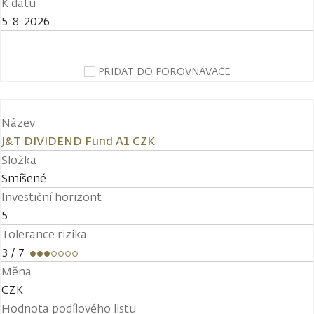
K datu
5. 8. 2026
PŘIDAT DO POROVNÁVAČE
Název
J&T DIVIDEND Fund A1 CZK
Složka
Smíšené
Investiční horizont
5
Tolerance rizika
3
/ 7
Měna
CZK
Hodnota podílového listu