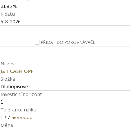
21,95 %
K datu
5. 8. 2026
PŘIDAT DO POROVNÁVAČE
Název
J&T CASH OPF
Složka
Dluhopisové
Investiční horizont
1
Tolerance rizika
1
/ 7
Měna