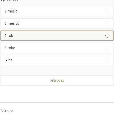
1 měsíc
6 měsíců
1 rok
3 roky
5 let
Filtrovat
Název