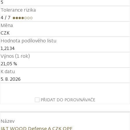
5
Tolerance rizika
4
/ 7
Měna
CZK
Hodnota podílového listu
1,2134
Výnos (1 rok)
21,05 %
K datu
5. 8. 2026
PŘIDAT DO POROVNÁVAČE
Název
J&T WOOD Defense A CZK OPF