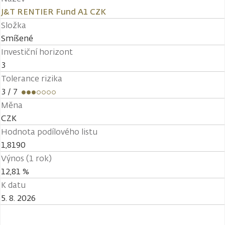
J&T RENTIER Fund A1 CZK
Složka
Smíšené
Investiční horizont
3
Tolerance rizika
3
/ 7
Měna
CZK
Hodnota podílového listu
1,8190
Výnos (1 rok)
12,81 %
K datu
5. 8. 2026