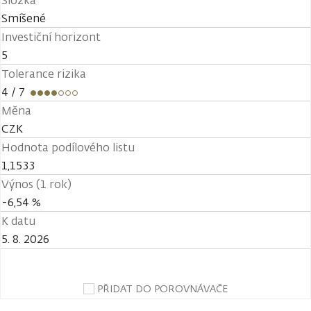
Složka
Smíšené
Investiční horizont
5
Tolerance rizika
4
/ 7
Měna
CZK
Hodnota podílového listu
1,1533
Výnos (1 rok)
-6,54 %
K datu
5. 8. 2026
PŘIDAT DO POROVNÁVAČE