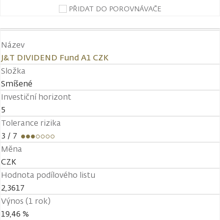
PŘIDAT DO POROVNÁVAČE
Název
J&T DIVIDEND Fund A1 CZK
Složka
Smíšené
Investiční horizont
5
Tolerance rizika
3
/ 7
Měna
CZK
Hodnota podílového listu
2,3617
Výnos (1 rok)
19,46 %