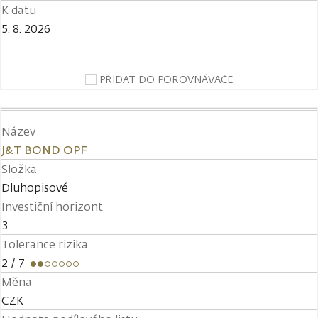
K datu
5. 8. 2026
PŘIDAT DO POROVNÁVAČE
Název
J&T BOND OPF
Složka
Dluhopisové
Investiční horizont
3
Tolerance rizika
2
/ 7
Měna
CZK