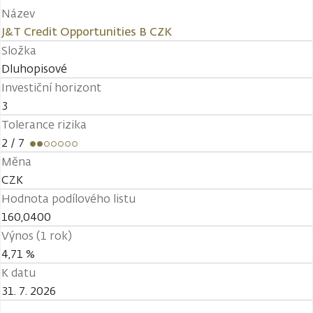
Název
J&T Credit Opportunities B CZK
Složka
Dluhopisové
Investiční horizont
3
Tolerance rizika
2
/ 7
Měna
CZK
Hodnota podílového listu
160,0400
Výnos (1 rok)
4,71 %
K datu
31. 7. 2026