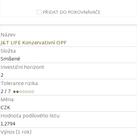
PŘIDAT DO POROVNÁVAČE
Název
J&T LIFE Konzervativní OPF
Složka
Smíšené
Investiční horizont
2
Tolerance rizika
2
/ 7
Měna
CZK
Hodnota podílového listu
1,2794
Výnos (1 rok)