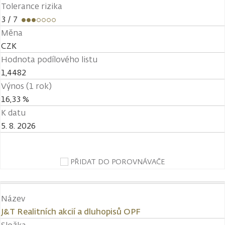
Tolerance rizika
3
/ 7
Měna
CZK
Hodnota podílového listu
1,4482
Výnos (1 rok)
16,33 %
K datu
5. 8. 2026
PŘIDAT DO POROVNÁVAČE
Název
J&T Realitních akcií a dluhopisů OPF