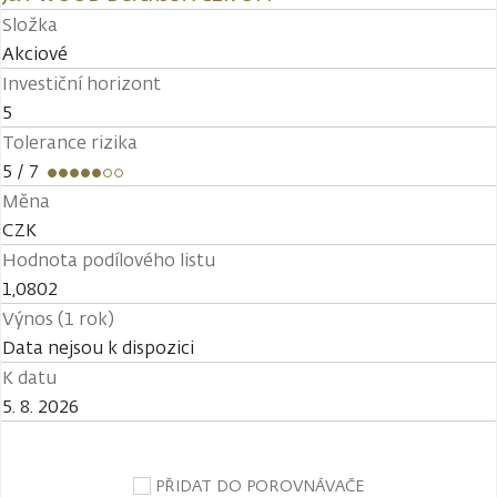
Složka
Akciové
Investiční horizont
5
Tolerance rizika
5
/ 7
Měna
CZK
Hodnota podílového listu
1,0802
Výnos (1 rok)
Data nejsou k dispozici
K datu
5. 8. 2026
PŘIDAT DO POROVNÁVAČE