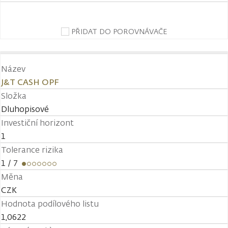
PŘIDAT DO POROVNÁVAČE
Název
J&T CASH OPF
Složka
Dluhopisové
Investiční horizont
1
Tolerance rizika
1
/ 7
Měna
CZK
Hodnota podílového listu
1,0622