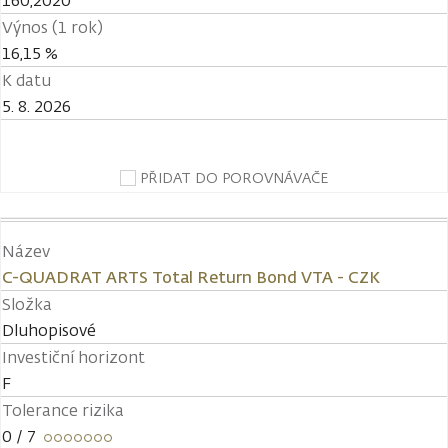
160,2020
Výnos (1 rok)
16,15 %
K datu
5. 8. 2026
PŘIDAT DO POROVNÁVAČE
Název
C-QUADRAT ARTS Total Return Bond VTA - CZK
Složka
Dluhopisové
Investiční horizont
F
Tolerance rizika
0
/ 7