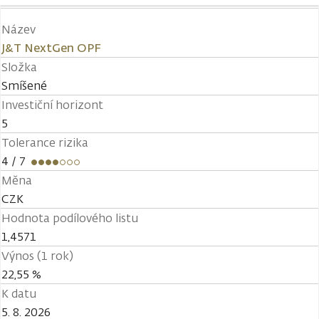
Název
J&T NextGen OPF
Složka
Smíšené
Investiční horizont
5
Tolerance rizika
4
/ 7
Měna
CZK
Hodnota podílového listu
1,4571
Výnos (1 rok)
22,55 %
K datu
5. 8. 2026