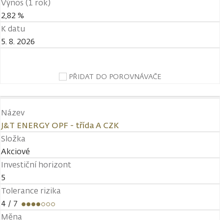
Výnos (1 rok)
2,82 %
K datu
5. 8. 2026
PŘIDAT DO POROVNÁVAČE
Název
J&T ENERGY OPF - třída A CZK
Složka
Akciové
Investiční horizont
5
Tolerance rizika
4
/ 7
Měna