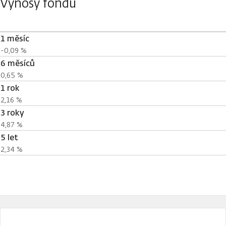
Výnosy fondu
1 měsíc
-0,09 %
6 měsíců
0,65 %
1 rok
2,16 %
3 roky
4,87 %
5 let
2,34 %