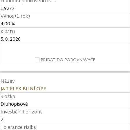
Hodnota podílového listu
1,9277
Výnos (1 rok)
4,00 %
K datu
5. 8. 2026
PŘIDAT DO POROVNÁVAČE
Název
J&T FLEXIBILNÍ OPF
Složka
Dluhopisové
Investiční horizont
2
Tolerance rizika