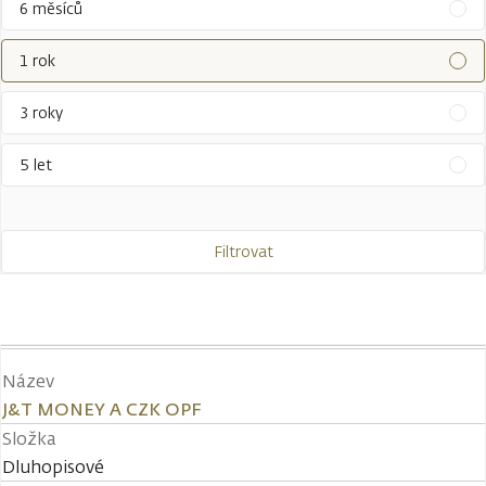
6 měsíců
1 rok
3 roky
5 let
Filtrovat
Název
J&T MONEY A CZK OPF
Složka
Dluhopisové