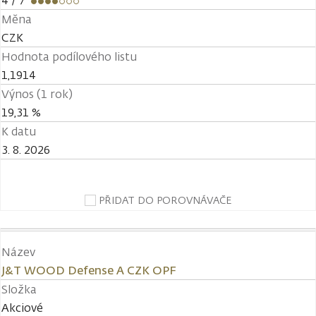
4
/ 7
Měna
CZK
Hodnota podílového listu
1,1914
Výnos (1 rok)
19,31 %
K datu
3. 8. 2026
PŘIDAT DO POROVNÁVAČE
Název
J&T WOOD Defense A CZK OPF
Složka
Akciové