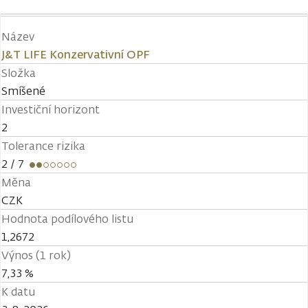
Název
J&T LIFE Konzervativní OPF
Složka
Smíšené
Investiční horizont
2
Tolerance rizika
2
/ 7
Měna
CZK
Hodnota podílového listu
1,2672
Výnos (1 rok)
7,33 %
K datu