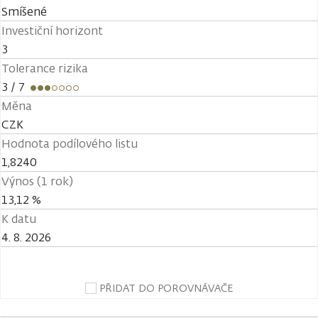
Smíšené
Investiční horizont
3
Tolerance rizika
3
/ 7
Měna
CZK
Hodnota podílového listu
1,8240
Výnos (1 rok)
13,12 %
K datu
4. 8. 2026
PŘIDAT DO POROVNÁVAČE