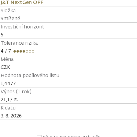
J&T NextGen OPF
Složka
Smíšené
Investiční horizont
5
Tolerance rizika
4
/ 7
Měna
CZK
Hodnota podílového listu
1,4477
Výnos (1 rok)
21,17 %
K datu
3. 8. 2026