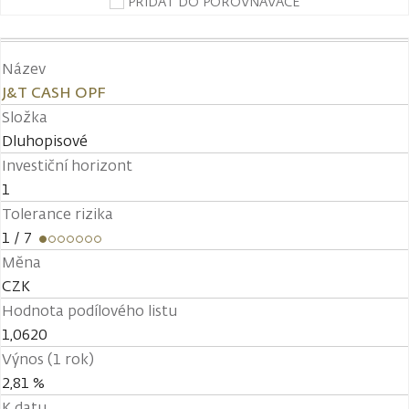
PŘIDAT DO POROVNÁVAČE
Název
J&T CASH OPF
Složka
Dluhopisové
Investiční horizont
1
Tolerance rizika
1
/ 7
Měna
CZK
Hodnota podílového listu
1,0620
Výnos (1 rok)
2,81 %
K datu