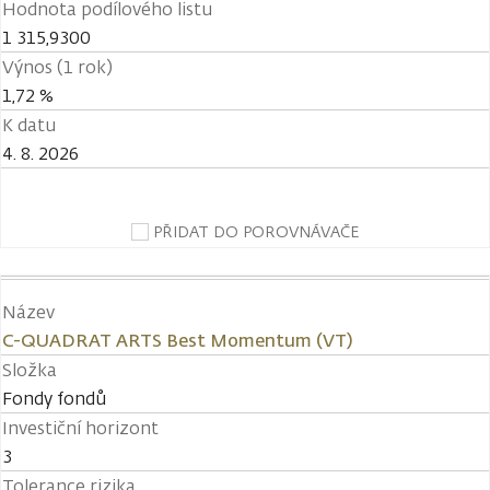
Hodnota podílového listu
1 315,9300
Výnos (1 rok)
1,72 %
K datu
4. 8. 2026
PŘIDAT DO POROVNÁVAČE
Název
C-QUADRAT ARTS Best Momentum (VT)
Složka
Fondy fondů
Investiční horizont
3
Tolerance rizika