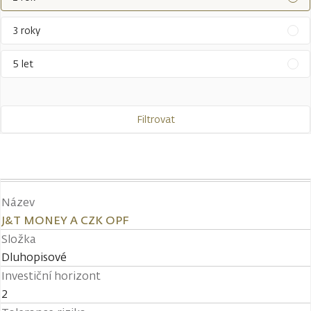
3 roky
5 let
Filtrovat
Název
J&T MONEY A CZK OPF
Složka
Dluhopisové
Investiční horizont
2