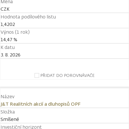
Měna
CZK
Hodnota podílového listu
1,4202
Výnos (1 rok)
14,47 %
K datu
3. 8. 2026
PŘIDAT DO POROVNÁVAČE
Název
J&T Realitních akcií a dluhopisů OPF
Složka
Smíšené
Investiční horizont