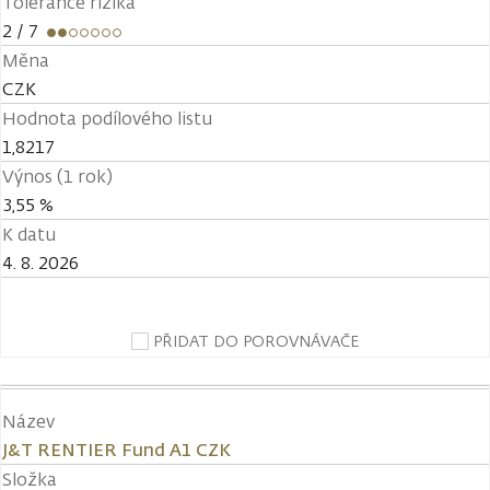
Tolerance rizika
2
/ 7
Měna
CZK
Hodnota podílového listu
1,8217
Výnos (1 rok)
3,55 %
K datu
4. 8. 2026
PŘIDAT DO POROVNÁVAČE
Název
J&T RENTIER Fund A1 CZK
Složka