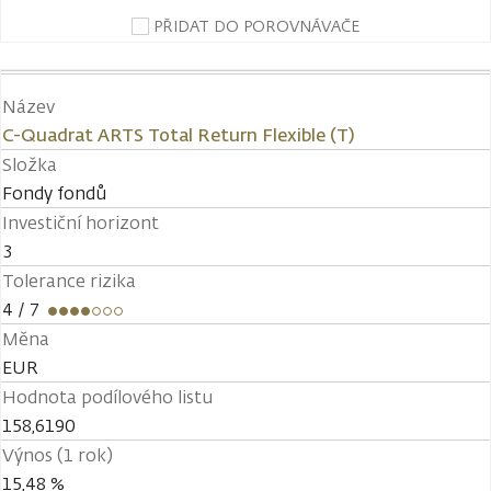
PŘIDAT DO POROVNÁVAČE
Název
C-Quadrat ARTS Total Return Flexible (T)
Složka
Fondy fondů
Investiční horizont
3
Tolerance rizika
4
/ 7
Měna
EUR
Hodnota podílového listu
158,6190
Výnos (1 rok)
15,48 %