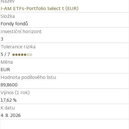
Název
I-AM ETFs-Portfolio Select t (EUR)
Složka
Fondy fondů
Investiční horizont
3
Tolerance rizika
5
/ 7
Měna
EUR
Hodnota podílového listu
89,8600
Výnos (1 rok)
17,62 %
K datu
4. 8. 2026