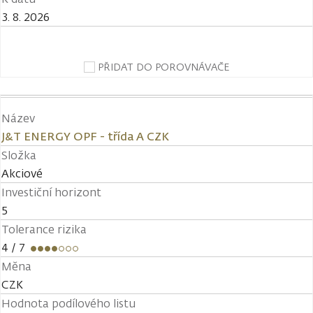
3. 8. 2026
PŘIDAT DO POROVNÁVAČE
Název
J&T ENERGY OPF - třída A CZK
Složka
Akciové
Investiční horizont
5
Tolerance rizika
4
/ 7
Měna
CZK
Hodnota podílového listu