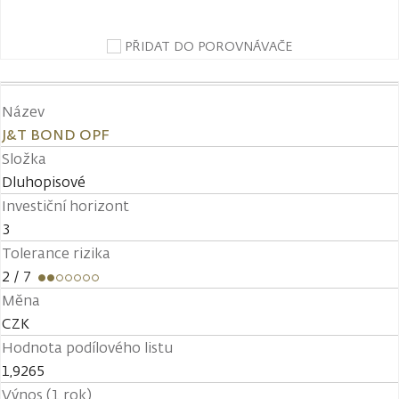
PŘIDAT DO POROVNÁVAČE
Název
J&T BOND OPF
Složka
Dluhopisové
Investiční horizont
3
Tolerance rizika
2
/ 7
Měna
CZK
Hodnota podílového listu
1,9265
Výnos (1 rok)