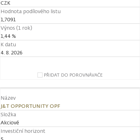
CZK
Hodnota podílového listu
1,7091
Výnos (1 rok)
1,44 %
K datu
4. 8. 2026
PŘIDAT DO POROVNÁVAČE
Název
J&T OPPORTUNITY OPF
Složka
Akciové
Investiční horizont
5