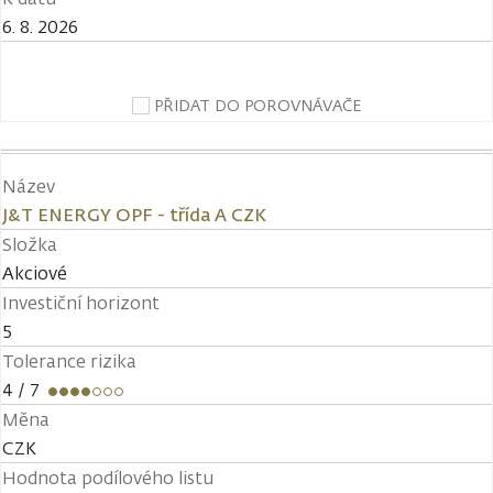
6. 8. 2026
PŘIDAT DO POROVNÁVAČE
Název
J&T ENERGY OPF - třída A CZK
Složka
Akciové
Investiční horizont
5
Tolerance rizika
4
/ 7
Měna
CZK
Hodnota podílového listu