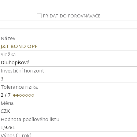
PŘIDAT DO POROVNÁVAČE
Název
J&T BOND OPF
Složka
Dluhopisové
Investiční horizont
3
Tolerance rizika
2
/ 7
Měna
CZK
Hodnota podílového listu
1,9281
Výnos (1 rok)