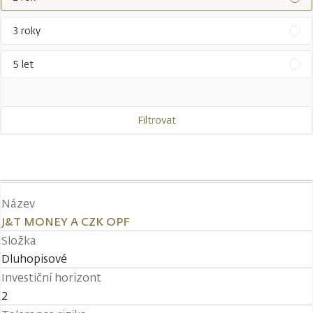
3 roky
5 let
Filtrovat
Název
J&T MONEY A CZK OPF
Složka
Dluhopisové
Investiční horizont
2