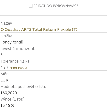
PŘIDAT DO POROVNÁVAČE
Název
C-Quadrat ARTS Total Return Flexible (T)
Složka
Fondy fondů
Investiční horizont
3
Tolerance rizika
4
/ 7
Měna
EUR
Hodnota podílového listu
160,2070
Výnos (1 rok)
15,45 %