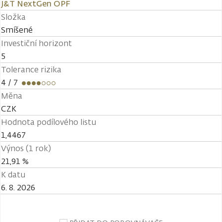
J&T NextGen OPF
Složka
Smíšené
Investiční horizont
5
Tolerance rizika
4
/ 7
Měna
CZK
Hodnota podílového listu
1,4467
Výnos (1 rok)
21,91 %
K datu
6. 8. 2026