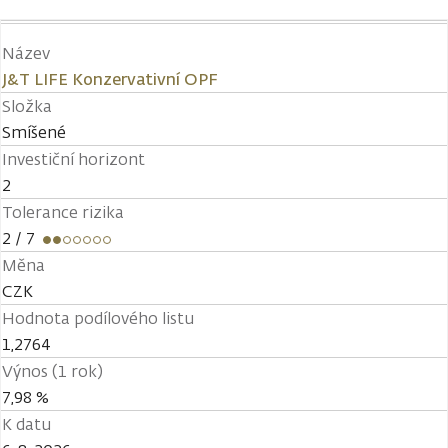
Název
J&T LIFE Konzervativní OPF
Složka
Smíšené
Investiční horizont
2
Tolerance rizika
2
/ 7
Měna
CZK
Hodnota podílového listu
1,2764
Výnos (1 rok)
7,98 %
K datu