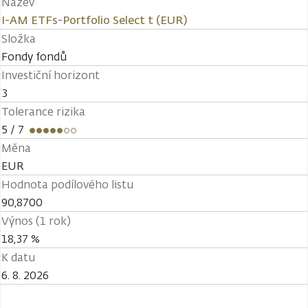
Název
I-AM ETFs-Portfolio Select t (EUR)
Složka
Fondy fondů
Investiční horizont
3
Tolerance rizika
5
/ 7
Měna
EUR
Hodnota podílového listu
90,8700
Výnos (1 rok)
18,37 %
K datu
6. 8. 2026