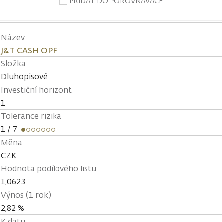
PŘIDAT DO POROVNÁVAČE
Název
J&T CASH OPF
Složka
Dluhopisové
Investiční horizont
1
Tolerance rizika
1
/ 7
Měna
CZK
Hodnota podílového listu
1,0623
Výnos (1 rok)
2,82 %
K datu