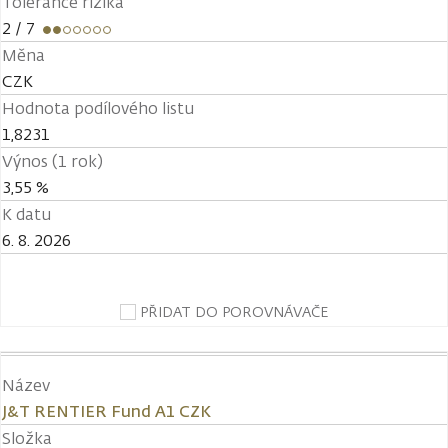
Tolerance rizika
2
/ 7
Měna
CZK
Hodnota podílového listu
1,8231
Výnos (1 rok)
3,55 %
K datu
6. 8. 2026
PŘIDAT DO POROVNÁVAČE
Název
J&T RENTIER Fund A1 CZK
Složka