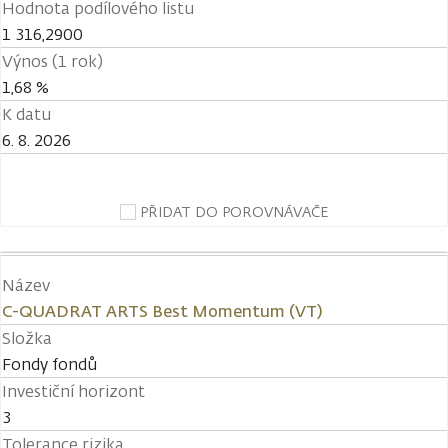
Hodnota podílového listu
1 316,2900
Výnos (1 rok)
1,68 %
K datu
6. 8. 2026
PŘIDAT DO POROVNÁVAČE
Název
C-QUADRAT ARTS Best Momentum (VT)
Složka
Fondy fondů
Investiční horizont
3
Tolerance rizika