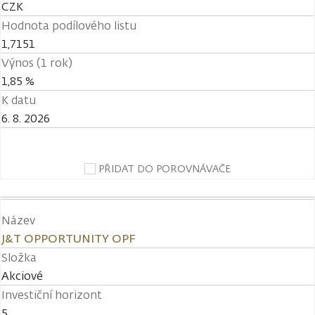
CZK
Hodnota podílového listu
1,7151
Výnos (1 rok)
1,85 %
K datu
6. 8. 2026
PŘIDAT DO POROVNÁVAČE
Název
J&T OPPORTUNITY OPF
Složka
Akciové
Investiční horizont
5