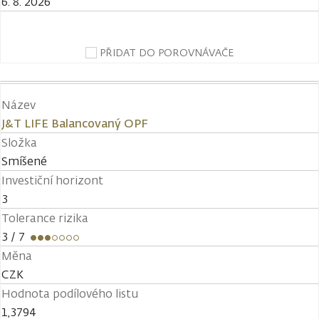
6. 8. 2026
PŘIDAT DO POROVNÁVAČE
Název
J&T LIFE Balancovaný OPF
Složka
Smíšené
Investiční horizont
3
Tolerance rizika
3
/ 7
Měna
CZK
Hodnota podílového listu
1,3794