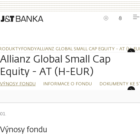
RODUKTY
FONDY
ALLIANZ GLOBAL SMALL CAP EQUITY - AT (H-EU
Allianz Global Small Cap
Equity - AT (H-EUR)
VÝNOSY FONDU
INFORMACE O FONDU
DOKUMENTY KE S
Výnosy fondu