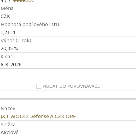
4
/ 7
Měna
CZK
Hodnota podílového listu
1,2114
Výnos (1 rok)
20,35 %
K datu
6. 8. 2026
PŘIDAT DO POROVNÁVAČE
Název
J&T WOOD Defense A CZK OPF
Složka
Akciové