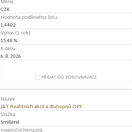
Měna
CZK
Hodnota podílového listu
1,4402
Výnos (1 rok)
15,48 %
K datu
6. 8. 2026
PŘIDAT DO POROVNÁVAČE
Název
J&T Realitních akcií a dluhopisů OPF
Složka
Smíšené
Investiční horizont