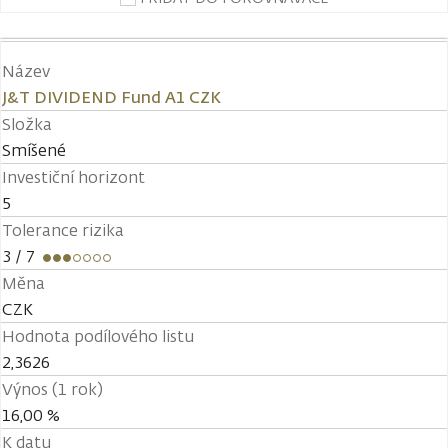
Název
J&T DIVIDEND Fund A1 CZK
Složka
Smíšené
Investiční horizont
5
Tolerance rizika
3
/ 7
Měna
CZK
Hodnota podílového listu
2,3626
Výnos (1 rok)
16,00 %
K datu