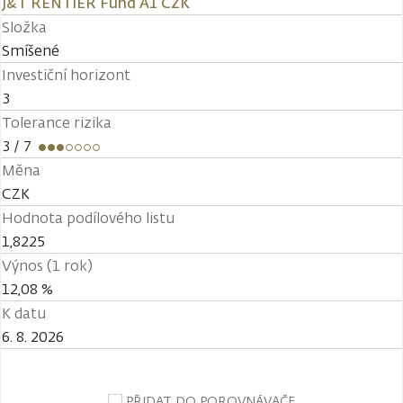
J&T RENTIER Fund A1 CZK
Složka
Smíšené
Investiční horizont
3
Tolerance rizika
3
/ 7
Měna
CZK
Hodnota podílového listu
1,8225
Výnos (1 rok)
12,08 %
K datu
6. 8. 2026
PŘIDAT DO POROVNÁVAČE