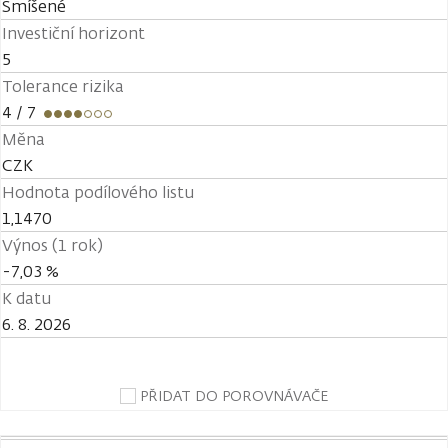
Smíšené
Investiční horizont
5
Tolerance rizika
4
/ 7
Měna
CZK
Hodnota podílového listu
1,1470
Výnos (1 rok)
-7,03 %
K datu
6. 8. 2026
PŘIDAT DO POROVNÁVAČE