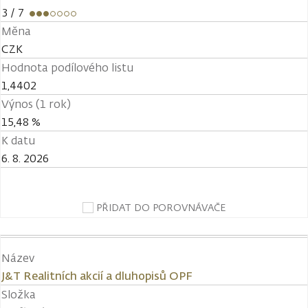
3
/ 7
Měna
CZK
Hodnota podílového listu
1,4402
Výnos (1 rok)
15,48 %
K datu
6. 8. 2026
PŘIDAT DO POROVNÁVAČE
Název
J&T Realitních akcií a dluhopisů OPF
Složka