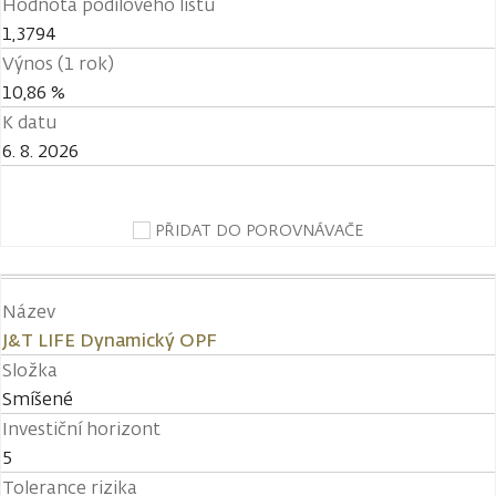
Hodnota podílového listu
1,3794
Výnos (1 rok)
10,86 %
K datu
6. 8. 2026
PŘIDAT DO POROVNÁVAČE
Název
J&T LIFE Dynamický OPF
Složka
Smíšené
Investiční horizont
5
Tolerance rizika