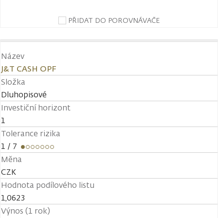
PŘIDAT DO POROVNÁVAČE
Název
J&T CASH OPF
Složka
Dluhopisové
Investiční horizont
1
Tolerance rizika
1
/ 7
Měna
CZK
Hodnota podílového listu
1,0623
Výnos (1 rok)