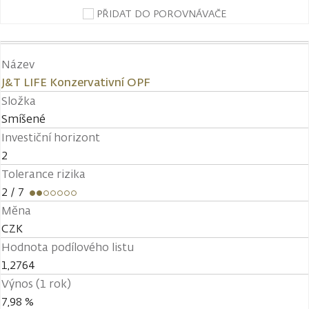
PŘIDAT DO POROVNÁVAČE
Název
J&T LIFE Konzervativní OPF
Složka
Smíšené
Investiční horizont
2
Tolerance rizika
2
/ 7
Měna
CZK
Hodnota podílového listu
1,2764
Výnos (1 rok)
7,98 %