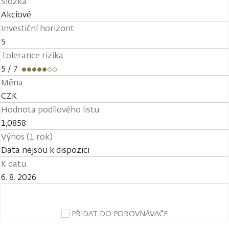
Složka
Akciové
Investiční horizont
5
Tolerance rizika
5
/ 7
Měna
CZK
Hodnota podílového listu
1,0858
Výnos (1 rok)
Data nejsou k dispozici
K datu
6. 8. 2026
PŘIDAT DO POROVNÁVAČE