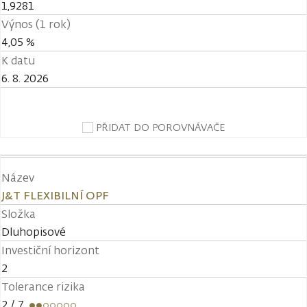
1,9281
Výnos (1 rok)
4,05 %
K datu
6. 8. 2026
PŘIDAT DO POROVNÁVAČE
Název
J&T FLEXIBILNÍ OPF
Složka
Dluhopisové
Investiční horizont
2
Tolerance rizika
2
/ 7