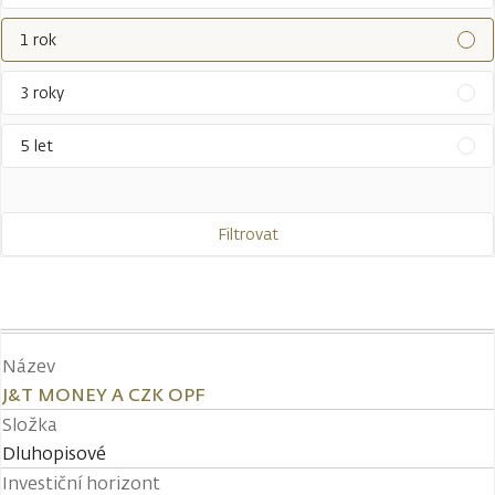
1 rok
3 roky
5 let
Filtrovat
Název
J&T MONEY A CZK OPF
Složka
Dluhopisové
Investiční horizont