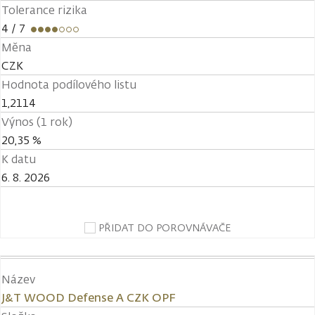
Tolerance rizika
4
/ 7
Měna
CZK
Hodnota podílového listu
1,2114
Výnos (1 rok)
20,35 %
K datu
6. 8. 2026
PŘIDAT DO POROVNÁVAČE
Název
J&T WOOD Defense A CZK OPF