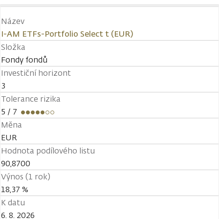
Název
I-AM ETFs-Portfolio Select t (EUR)
Složka
Fondy fondů
Investiční horizont
3
Tolerance rizika
5
/ 7
Měna
EUR
Hodnota podílového listu
90,8700
Výnos (1 rok)
18,37 %
K datu
6. 8. 2026