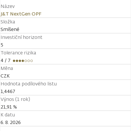
Název
J&T NextGen OPF
Složka
Smíšené
Investiční horizont
5
Tolerance rizika
4
/ 7
Měna
CZK
Hodnota podílového listu
1,4467
Výnos (1 rok)
21,91 %
K datu
6. 8. 2026