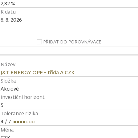
2,82 %
K datu
6. 8. 2026
PŘIDAT DO POROVNÁVAČE
Název
J&T ENERGY OPF - třída A CZK
Složka
Akciové
Investiční horizont
5
Tolerance rizika
4
/ 7
Měna
CZK