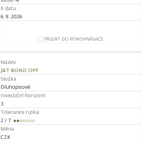
K datu
6. 8. 2026
PŘIDAT DO POROVNÁVAČE
Název
J&T BOND OPF
Složka
Dluhopisové
Investiční horizont
3
Tolerance rizika
2
/ 7
Měna
CZK