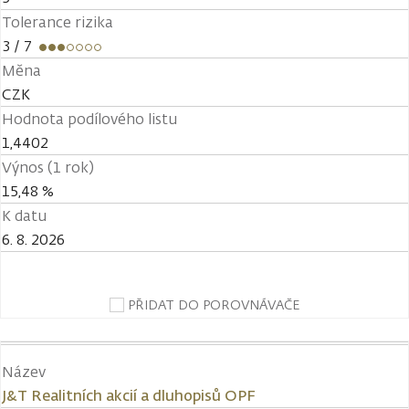
Tolerance rizika
3
/ 7
Měna
CZK
Hodnota podílového listu
1,4402
Výnos (1 rok)
15,48 %
K datu
6. 8. 2026
PŘIDAT DO POROVNÁVAČE
Název
J&T Realitních akcií a dluhopisů OPF