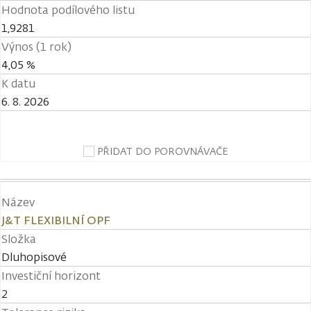
Hodnota podílového listu
1,9281
Výnos (1 rok)
4,05 %
K datu
6. 8. 2026
PŘIDAT DO POROVNÁVAČE
Název
J&T FLEXIBILNÍ OPF
Složka
Dluhopisové
Investiční horizont
2