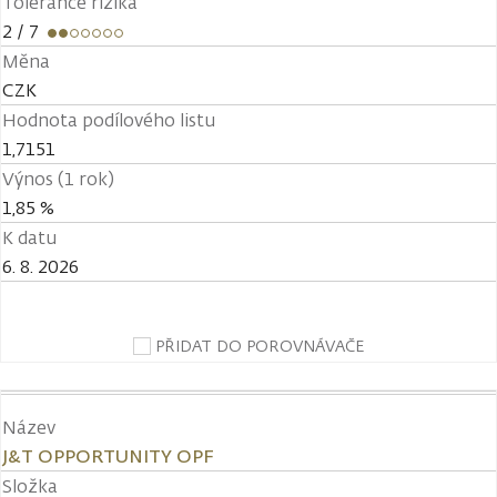
Tolerance rizika
2
/ 7
Měna
CZK
Hodnota podílového listu
1,7151
Výnos (1 rok)
1,85 %
K datu
6. 8. 2026
PŘIDAT DO POROVNÁVAČE
Název
J&T OPPORTUNITY OPF
Složka