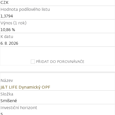
CZK
Hodnota podílového listu
1,3794
Výnos (1 rok)
10,86 %
K datu
6. 8. 2026
PŘIDAT DO POROVNÁVAČE
Název
J&T LIFE Dynamický OPF
Složka
Smíšené
Investiční horizont
5