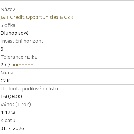
Název
J&T Credit Opportunities B CZK
Složka
Dluhopisové
Investiční horizont
3
Tolerance rizika
2
/ 7
Měna
CZK
Hodnota podílového listu
160,0400
Výnos (1 rok)
4,42 %
K datu
31. 7. 2026