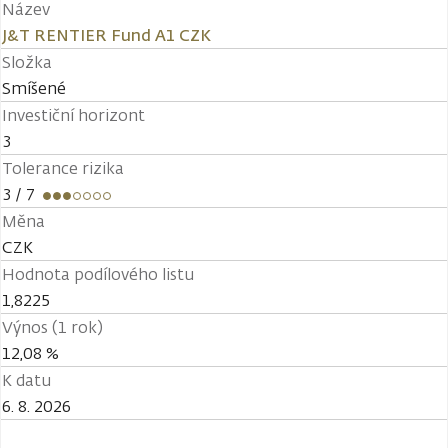
Název
J&T RENTIER Fund A1 CZK
Složka
Smíšené
Investiční horizont
3
Tolerance rizika
3
/ 7
Měna
CZK
Hodnota podílového listu
1,8225
Výnos (1 rok)
12,08 %
K datu
6. 8. 2026