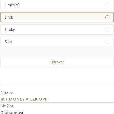
6 měsíců
1 rok
3 roky
5 let
Filtrovat
Název
J&T MONEY A CZK OPF
Složka
Dluhopisové