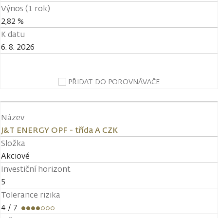
Výnos (1 rok)
2,82 %
K datu
6. 8. 2026
PŘIDAT DO POROVNÁVAČE
Název
J&T ENERGY OPF - třída A CZK
Složka
Akciové
Investiční horizont
5
Tolerance rizika
4
/ 7