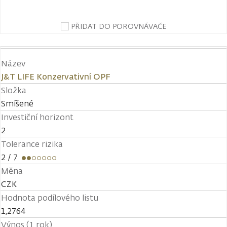
PŘIDAT DO POROVNÁVAČE
Název
J&T LIFE Konzervativní OPF
Složka
Smíšené
Investiční horizont
2
Tolerance rizika
2
/ 7
Měna
CZK
Hodnota podílového listu
1,2764
Výnos (1 rok)