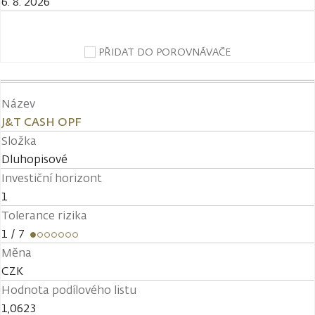
6. 8. 2026
PŘIDAT DO POROVNÁVAČE
Název
J&T CASH OPF
Složka
Dluhopisové
Investiční horizont
1
Tolerance rizika
1
/ 7
Měna
CZK
Hodnota podílového listu
1,0623