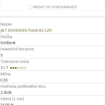
PŘIDAT DO POROVNÁVAČE
Název
J&T DIVIDEND Fund A1 CZK
Složka
Smíšené
Investiční horizont
5
Tolerance rizika
3
/ 7
Měna
CZK
Hodnota podílového listu
2,3626
Výnos (1 rok)
16,00 %