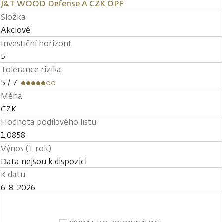
J&T WOOD Defense A CZK OPF
Složka
Akciové
Investiční horizont
5
Tolerance rizika
5
/ 7
Měna
CZK
Hodnota podílového listu
1,0858
Výnos (1 rok)
Data nejsou k dispozici
K datu
6. 8. 2026