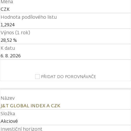
Měna
CZK
Hodnota podílového listu
1,2924
Výnos (1 rok)
28,52 %
K datu
6. 8. 2026
PŘIDAT DO POROVNÁVAČE
Název
J&T GLOBAL INDEX A CZK
Složka
Akciové
Investiční horizont