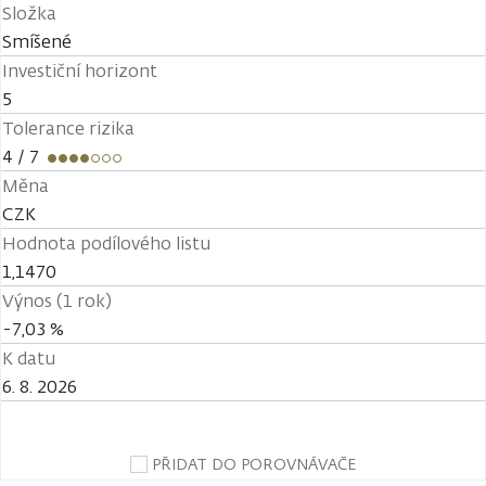
Složka
Smíšené
Investiční horizont
5
Tolerance rizika
4
/ 7
Měna
CZK
Hodnota podílového listu
1,1470
Výnos (1 rok)
-7,03 %
K datu
6. 8. 2026
PŘIDAT DO POROVNÁVAČE