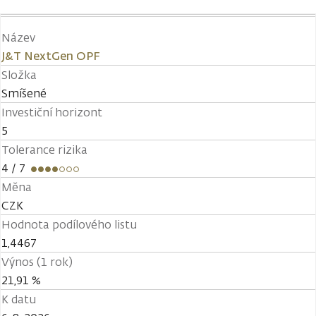
Název
J&T NextGen OPF
Složka
Smíšené
Investiční horizont
5
Tolerance rizika
4
/ 7
Měna
CZK
Hodnota podílového listu
1,4467
Výnos (1 rok)
21,91 %
K datu