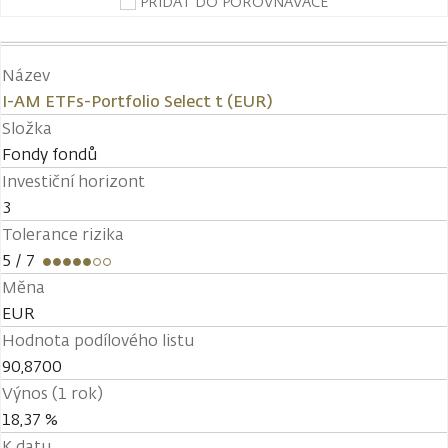
PŘIDAT DO POROVNÁVAČE
Název
I-AM ETFs-Portfolio Select t (EUR)
Složka
Fondy fondů
Investiční horizont
3
Tolerance rizika
5
/ 7
Měna
EUR
Hodnota podílového listu
90,8700
Výnos (1 rok)
18,37 %
K datu