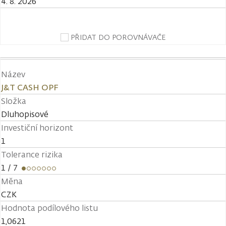
4. 8. 2026
PŘIDAT DO POROVNÁVAČE
Název
J&T CASH OPF
Složka
Dluhopisové
Investiční horizont
1
Tolerance rizika
1
/ 7
Měna
CZK
Hodnota podílového listu
1,0621