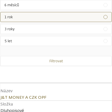
6 měsíců
1 rok
3 roky
5 let
Filtrovat
Název
J&T MONEY A CZK OPF
Složka
Dluhopisové