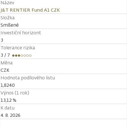
Název
J&T RENTIER Fund A1 CZK
Složka
Smíšené
Investiční horizont
3
Tolerance rizika
3
/ 7
Měna
CZK
Hodnota podílového listu
1,8240
Výnos (1 rok)
13,12 %
K datu
4. 8. 2026