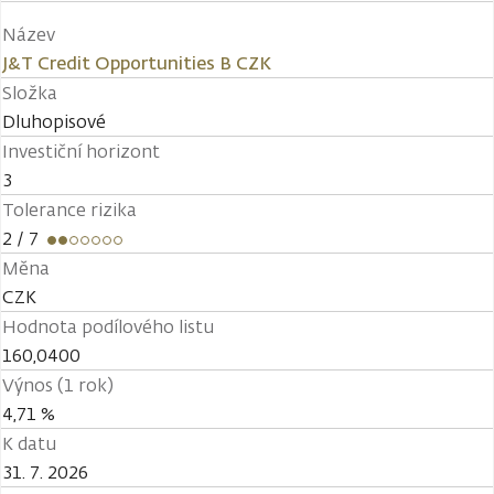
Název
J&T Credit Opportunities B CZK
Složka
Dluhopisové
Investiční horizont
3
Tolerance rizika
2
/ 7
Měna
CZK
Hodnota podílového listu
160,0400
Výnos (1 rok)
4,71 %
K datu
31. 7. 2026