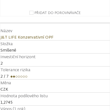
PŘIDAT DO POROVNÁVAČE
Název
J&T LIFE Konzervativní OPF
Složka
Smíšené
Investiční horizont
2
Tolerance rizika
2
/ 7
Měna
CZK
Hodnota podílového listu
1,2745
Výnos (1 rok)