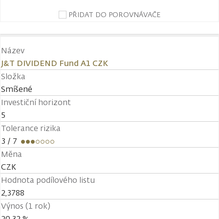
PŘIDAT DO POROVNÁVAČE
Název
J&T DIVIDEND Fund A1 CZK
Složka
Smíšené
Investiční horizont
5
Tolerance rizika
3
/ 7
Měna
CZK
Hodnota podílového listu
2,3788
Výnos (1 rok)
20,32 %