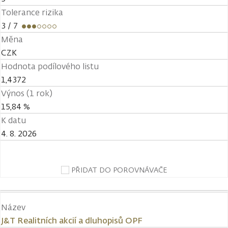
Tolerance rizika
3
/ 7
Měna
CZK
Hodnota podílového listu
1,4372
Výnos (1 rok)
15,84 %
K datu
4. 8. 2026
PŘIDAT DO POROVNÁVAČE
Název
J&T Realitních akcií a dluhopisů OPF