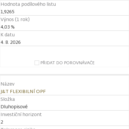
Hodnota podílového listu
1,9265
Výnos (1 rok)
4,03 %
K datu
4. 8. 2026
PŘIDAT DO POROVNÁVAČE
Název
J&T FLEXIBILNÍ OPF
Složka
Dluhopisové
Investiční horizont
2