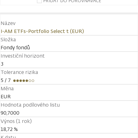
PŘIDAT DO POROVNÁVAČE
Název
I-AM ETFs-Portfolio Select t (EUR)
Složka
Fondy fondů
Investiční horizont
3
Tolerance rizika
5
/ 7
Měna
EUR
Hodnota podílového listu
90,7000
Výnos (1 rok)
18,72 %
K datu