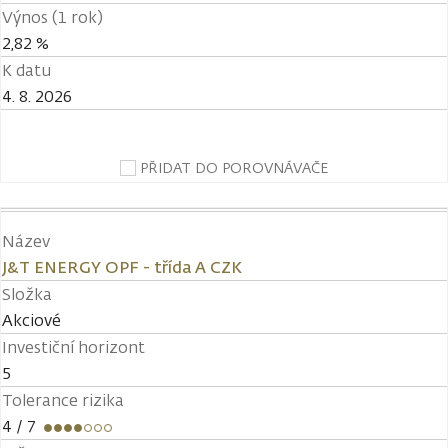
Výnos (1 rok)
2,82 %
K datu
4. 8. 2026
PŘIDAT DO POROVNÁVAČE
Název
J&T ENERGY OPF - třída A CZK
Složka
Akciové
Investiční horizont
5
Tolerance rizika
4
/ 7