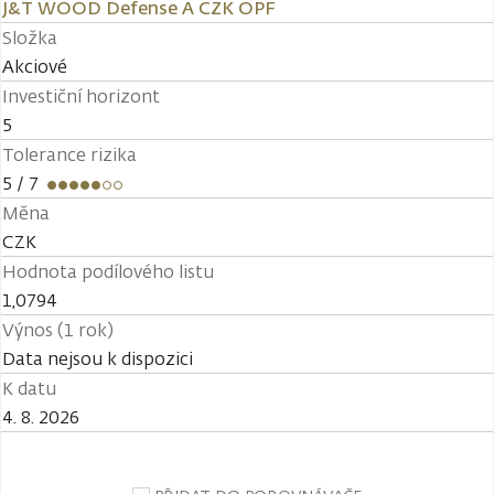
J&T WOOD Defense A CZK OPF
Složka
Akciové
Investiční horizont
5
Tolerance rizika
5
/ 7
Měna
CZK
Hodnota podílového listu
1,0794
Výnos (1 rok)
Data nejsou k dispozici
K datu
4. 8. 2026