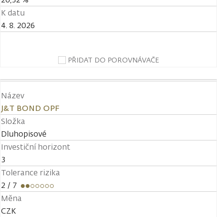
K datu
4. 8. 2026
PŘIDAT DO POROVNÁVAČE
Název
J&T BOND OPF
Složka
Dluhopisové
Investiční horizont
3
Tolerance rizika
2
/ 7
Měna
CZK