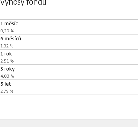
Výnosy fondu
1 měsíc
0,20 %
6 měsíců
1,32 %
1 rok
2,51 %
3 roky
4,03 %
5 let
2,79 %