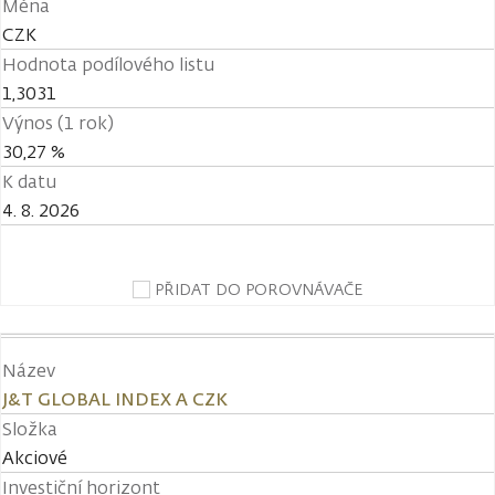
Měna
CZK
Hodnota podílového listu
1,3031
Výnos (1 rok)
30,27 %
K datu
4. 8. 2026
PŘIDAT DO POROVNÁVAČE
Název
J&T GLOBAL INDEX A CZK
Složka
Akciové
Investiční horizont