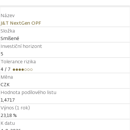
Název
J&T NextGen OPF
Složka
Smíšené
Investiční horizont
5
Tolerance rizika
4
/ 7
Měna
CZK
Hodnota podílového listu
1,4717
Výnos (1 rok)
23,18 %
K datu