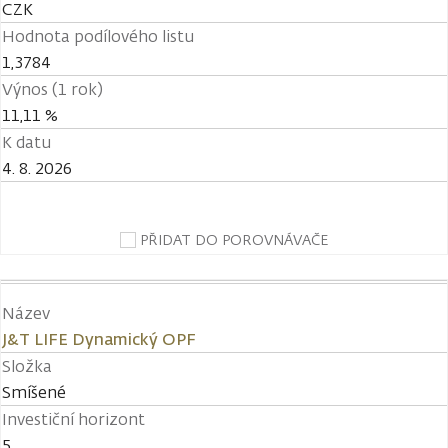
CZK
Hodnota podílového listu
1,3784
Výnos (1 rok)
11,11 %
K datu
4. 8. 2026
PŘIDAT DO POROVNÁVAČE
Název
J&T LIFE Dynamický OPF
Složka
Smíšené
Investiční horizont
5