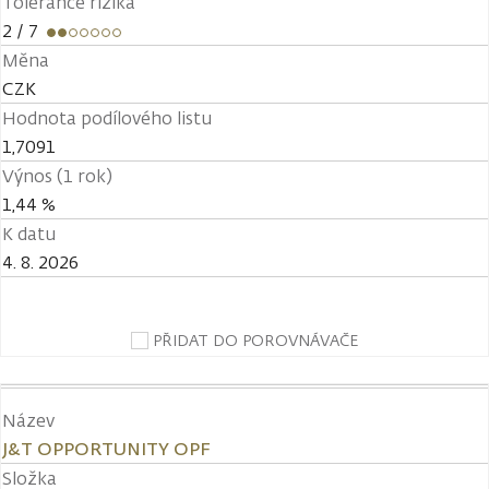
Tolerance rizika
2
/ 7
Měna
CZK
Hodnota podílového listu
1,7091
Výnos (1 rok)
1,44 %
K datu
4. 8. 2026
PŘIDAT DO POROVNÁVAČE
Název
J&T OPPORTUNITY OPF
Složka