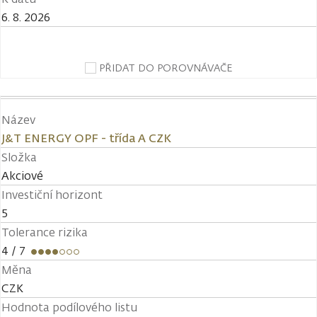
6. 8. 2026
PŘIDAT DO POROVNÁVAČE
Název
J&T ENERGY OPF - třída A CZK
Složka
Akciové
Investiční horizont
5
Tolerance rizika
4
/ 7
Měna
CZK
Hodnota podílového listu