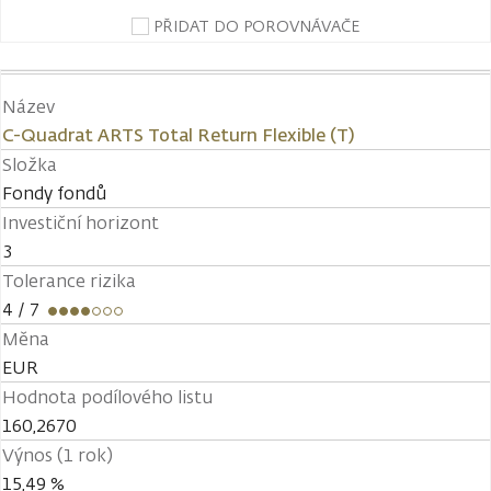
PŘIDAT DO POROVNÁVAČE
Název
C-Quadrat ARTS Total Return Flexible (T)
Složka
Fondy fondů
Investiční horizont
3
Tolerance rizika
4
/ 7
Měna
EUR
Hodnota podílového listu
160,2670
Výnos (1 rok)
15,49 %