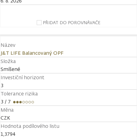
6. 8. 2026
PŘIDAT DO POROVNÁVAČE
Název
J&T LIFE Balancovaný OPF
Složka
Smíšené
Investiční horizont
3
Tolerance rizika
3
/ 7
Měna
CZK
Hodnota podílového listu
1,3794