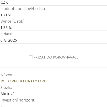
CZK
Hodnota podílového listu
1,7151
Výnos (1 rok)
1,85 %
K datu
6. 8. 2026
PŘIDAT DO POROVNÁVAČE
Název
J&T OPPORTUNITY OPF
Složka
Akciové
Investiční horizont
5