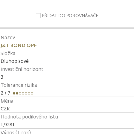
PŘIDAT DO POROVNÁVAČE
Název
J&T BOND OPF
Složka
Dluhopisové
Investiční horizont
3
Tolerance rizika
2
/ 7
Měna
CZK
Hodnota podílového listu
1,9281
Výnos (1 rok)