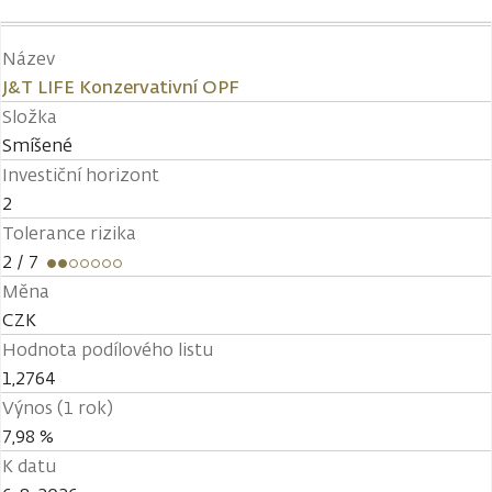
Název
J&T LIFE Konzervativní OPF
Složka
Smíšené
Investiční horizont
2
Tolerance rizika
2
/ 7
Měna
CZK
Hodnota podílového listu
1,2764
Výnos (1 rok)
7,98 %
K datu