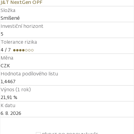
J&T NextGen OPF
Složka
Smíšené
Investiční horizont
5
Tolerance rizika
4
/ 7
Měna
CZK
Hodnota podílového listu
1,4467
Výnos (1 rok)
21,91 %
K datu
6. 8. 2026