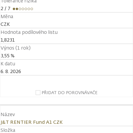
Tolerance rizika
2
/ 7
Měna
CZK
Hodnota podílového listu
1,8231
Výnos (1 rok)
3,55 %
K datu
6. 8. 2026
PŘIDAT DO POROVNÁVAČE
Název
J&T RENTIER Fund A1 CZK
Složka