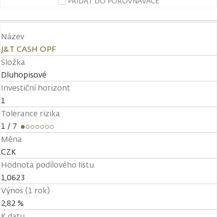
PŘIDAT DO POROVNÁVAČE
Název
J&T CASH OPF
Složka
Dluhopisové
Investiční horizont
1
Tolerance rizika
1
/ 7
Měna
CZK
Hodnota podílového listu
1,0623
Výnos (1 rok)
2,82 %
K datu