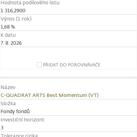
Hodnota podílového listu
1 316,2900
Výnos (1 rok)
1,68 %
K datu
7. 8. 2026
PŘIDAT DO POROVNÁVAČE
Název
C-QUADRAT ARTS Best Momentum (VT)
Složka
Fondy fondů
Investiční horizont
3
Tolerance rizika