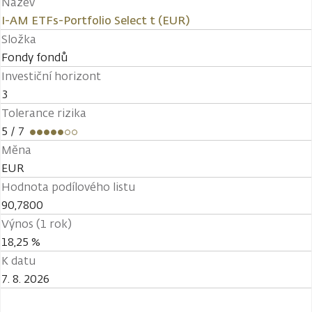
Název
I-AM ETFs-Portfolio Select t (EUR)
Složka
Fondy fondů
Investiční horizont
3
Tolerance rizika
5
/ 7
Měna
EUR
Hodnota podílového listu
90,7800
Výnos (1 rok)
18,25 %
K datu
7. 8. 2026