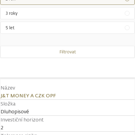
3 roky
5 let
Filtrovat
Název
J&T MONEY A CZK OPF
Složka
Dluhopisové
Investiční horizont
2