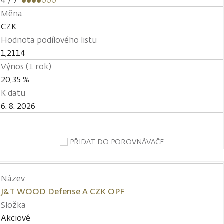
4
/ 7
Měna
CZK
Hodnota podílového listu
1,2114
Výnos (1 rok)
20,35 %
K datu
6. 8. 2026
PŘIDAT DO POROVNÁVAČE
Název
J&T WOOD Defense A CZK OPF
Složka
Akciové