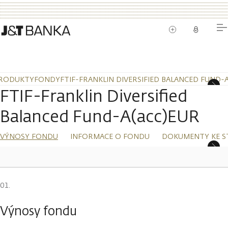
RODUKTY
FONDY
FTIF-FRANKLIN DIVERSIFIED BALANCED FUND-
FTIF-Franklin Diversified
Balanced Fund-A(acc)EUR
VÝNOSY FONDU
INFORMACE O FONDU
DOKUMENTY KE S
Výnosy fondu