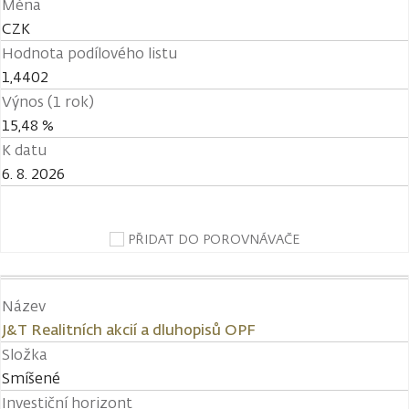
Měna
CZK
Hodnota podílového listu
1,4402
Výnos (1 rok)
15,48 %
K datu
6. 8. 2026
PŘIDAT DO POROVNÁVAČE
Název
J&T Realitních akcií a dluhopisů OPF
Složka
Smíšené
Investiční horizont