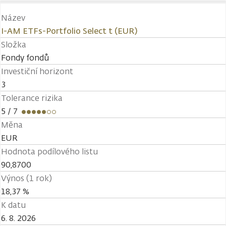
Název
I-AM ETFs-Portfolio Select t (EUR)
Složka
Fondy fondů
Investiční horizont
3
Tolerance rizika
5
/ 7
Měna
EUR
Hodnota podílového listu
90,8700
Výnos (1 rok)
18,37 %
K datu
6. 8. 2026