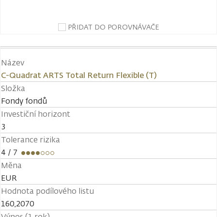
PŘIDAT DO POROVNÁVAČE
Název
C-Quadrat ARTS Total Return Flexible (T)
Složka
Fondy fondů
Investiční horizont
3
Tolerance rizika
4
/ 7
Měna
EUR
Hodnota podílového listu
160,2070
Výnos (1 rok)