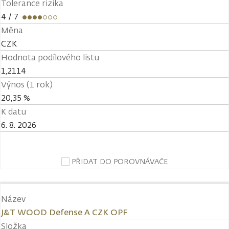
Tolerance rizika
4
/ 7
Měna
CZK
Hodnota podílového listu
1,2114
Výnos (1 rok)
20,35 %
K datu
6. 8. 2026
PŘIDAT DO POROVNÁVAČE
Název
J&T WOOD Defense A CZK OPF
Složka