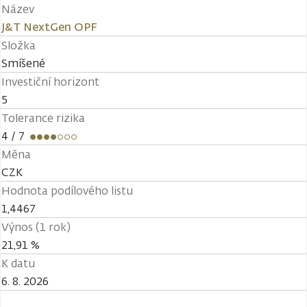
Název
J&T NextGen OPF
Složka
Smíšené
Investiční horizont
5
Tolerance rizika
4
/ 7
Měna
CZK
Hodnota podílového listu
1,4467
Výnos (1 rok)
21,91 %
K datu
6. 8. 2026