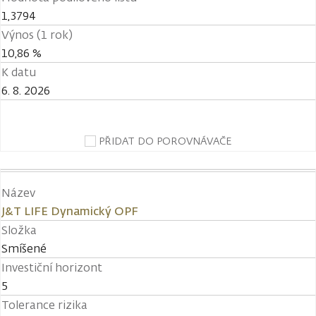
1,3794
Výnos (1 rok)
10,86 %
K datu
6. 8. 2026
PŘIDAT DO POROVNÁVAČE
Název
J&T LIFE Dynamický OPF
Složka
Smíšené
Investiční horizont
5
Tolerance rizika