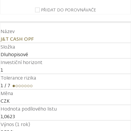
PŘIDAT DO POROVNÁVAČE
Název
J&T CASH OPF
Složka
Dluhopisové
Investiční horizont
1
Tolerance rizika
1
/ 7
Měna
CZK
Hodnota podílového listu
1,0623
Výnos (1 rok)