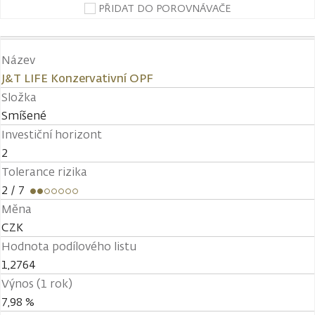
PŘIDAT DO POROVNÁVAČE
Název
J&T LIFE Konzervativní OPF
Složka
Smíšené
Investiční horizont
2
Tolerance rizika
2
/ 7
Měna
CZK
Hodnota podílového listu
1,2764
Výnos (1 rok)
7,98 %