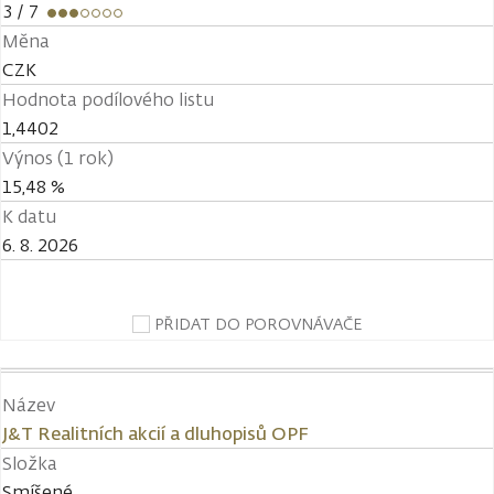
3
/ 7
Měna
CZK
Hodnota podílového listu
1,4402
Výnos (1 rok)
15,48 %
K datu
6. 8. 2026
PŘIDAT DO POROVNÁVAČE
Název
J&T Realitních akcií a dluhopisů OPF
Složka
Smíšené