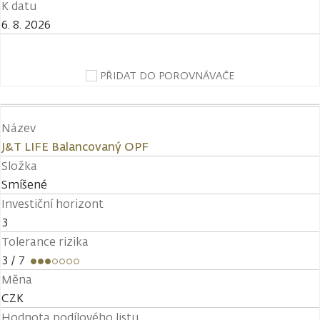
K datu
6. 8. 2026
PŘIDAT DO POROVNÁVAČE
Název
J&T LIFE Balancovaný OPF
Složka
Smíšené
Investiční horizont
3
Tolerance rizika
3
/ 7
Měna
CZK
Hodnota podílového listu