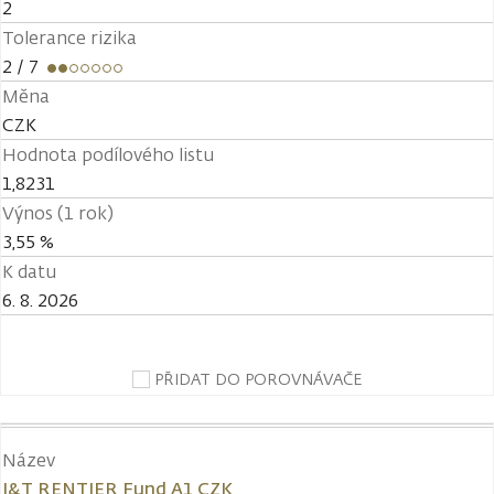
2
Tolerance rizika
2
/ 7
Měna
CZK
Hodnota podílového listu
1,8231
Výnos (1 rok)
3,55 %
K datu
6. 8. 2026
PŘIDAT DO POROVNÁVAČE
Název
J&T RENTIER Fund A1 CZK