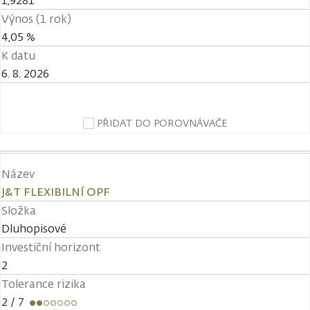
1,9281
Výnos (1 rok)
4,05 %
K datu
6. 8. 2026
PŘIDAT DO POROVNÁVAČE
Název
J&T FLEXIBILNÍ OPF
Složka
Dluhopisové
Investiční horizont
2
Tolerance rizika
2
/ 7