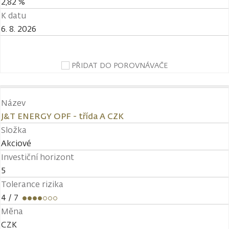
2,82 %
K datu
6. 8. 2026
PŘIDAT DO POROVNÁVAČE
Název
J&T ENERGY OPF - třída A CZK
Složka
Akciové
Investiční horizont
5
Tolerance rizika
4
/ 7
Měna
CZK