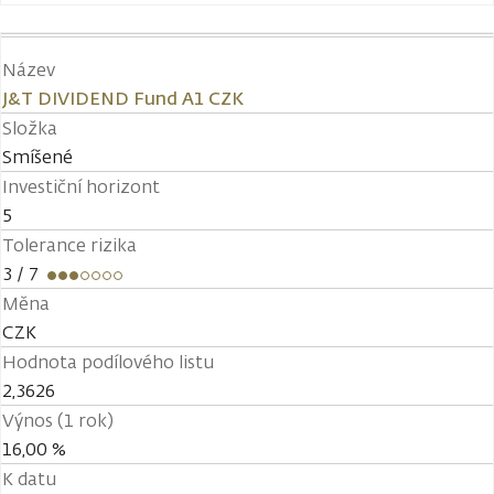
Název
J&T DIVIDEND Fund A1 CZK
Složka
Smíšené
Investiční horizont
5
Tolerance rizika
3
/ 7
Měna
CZK
Hodnota podílového listu
2,3626
Výnos (1 rok)
16,00 %
K datu