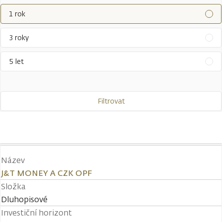
1 rok
3 roky
5 let
Filtrovat
Název
J&T MONEY A CZK OPF
Složka
Dluhopisové
Investiční horizont