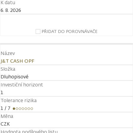
K datu
6. 8. 2026
PŘIDAT DO POROVNÁVAČE
Název
J&T CASH OPF
Složka
Dluhopisové
Investiční horizont
1
Tolerance rizika
1
/ 7
Měna
CZK
Hodnota podílového listu