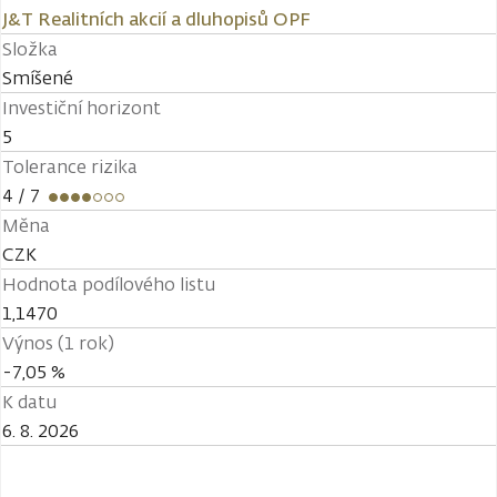
J&T Realitních akcií a dluhopisů OPF
Složka
Smíšené
Investiční horizont
5
Tolerance rizika
4
/ 7
Měna
CZK
Hodnota podílového listu
1,1470
Výnos (1 rok)
-7,05 %
K datu
6. 8. 2026