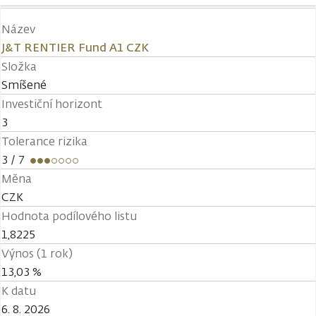
Název
J&T RENTIER Fund A1 CZK
Složka
Smíšené
Investiční horizont
3
Tolerance rizika
3
/ 7
Měna
CZK
Hodnota podílového listu
1,8225
Výnos (1 rok)
13,03 %
K datu
6. 8. 2026