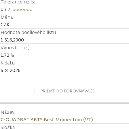
Tolerance rizika
0
/ 7
Měna
CZK
Hodnota podílového listu
1 316,2900
Výnos (1 rok)
1,72 %
K datu
6. 8. 2026
PŘIDAT DO POROVNÁVAČE
Název
C-QUADRAT ARTS Best Momentum (VT)
Složka