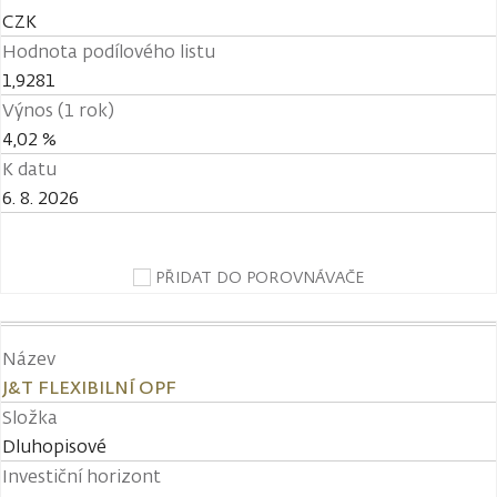
CZK
Hodnota podílového listu
1,9281
Výnos (1 rok)
4,02 %
K datu
6. 8. 2026
PŘIDAT DO POROVNÁVAČE
Název
J&T FLEXIBILNÍ OPF
Složka
Dluhopisové
Investiční horizont