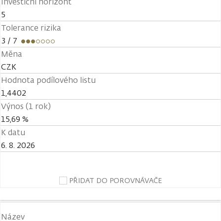
Investiční horizont
5
Tolerance rizika
3
/ 7
Měna
CZK
Hodnota podílového listu
1,4402
Výnos (1 rok)
15,69 %
K datu
6. 8. 2026
PŘIDAT DO POROVNÁVAČE
Název