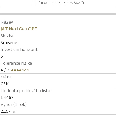
PŘIDAT DO POROVNÁVAČE
Název
J&T NextGen OPF
Složka
Smíšené
Investiční horizont
5
Tolerance rizika
4
/ 7
Měna
CZK
Hodnota podílového listu
1,4467
Výnos (1 rok)
21,67 %