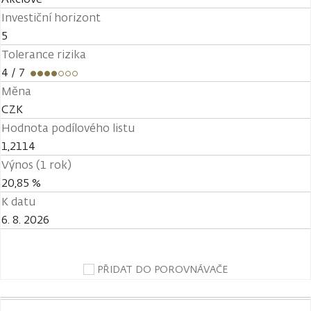
Investiční horizont
5
Tolerance rizika
4
/ 7
Měna
CZK
Hodnota podílového listu
1,2114
Výnos (1 rok)
20,85 %
K datu
6. 8. 2026
PŘIDAT DO POROVNÁVAČE