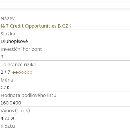
Název
J&T Credit Opportunities B CZK
Složka
Dluhopisové
Investiční horizont
3
Tolerance rizika
2
/ 7
Měna
CZK
Hodnota podílového listu
160,0400
Výnos (1 rok)
4,71 %
K datu