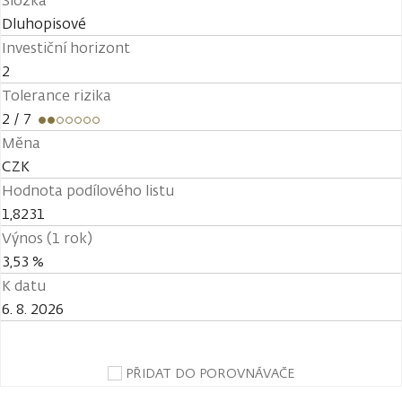
Složka
Dluhopisové
Investiční horizont
2
Tolerance rizika
2
/ 7
Měna
CZK
Hodnota podílového listu
1,8231
Výnos (1 rok)
3,53 %
K datu
6. 8. 2026
PŘIDAT DO POROVNÁVAČE