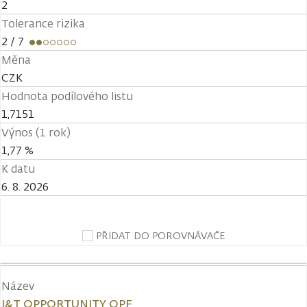
2
Tolerance rizika
2
/ 7
Měna
CZK
Hodnota podílového listu
1,7151
Výnos (1 rok)
1,77 %
K datu
6. 8. 2026
PŘIDAT DO POROVNÁVAČE
Název
J&T OPPORTUNITY OPF