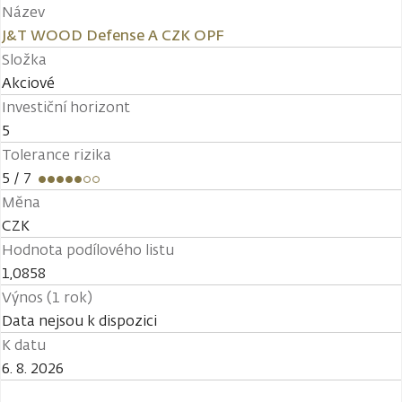
Název
J&T WOOD Defense A CZK OPF
Složka
Akciové
Investiční horizont
5
Tolerance rizika
5
/ 7
Měna
CZK
Hodnota podílového listu
1,0858
Výnos (1 rok)
Data nejsou k dispozici
K datu
6. 8. 2026