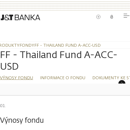
RODUKTY
FONDY
FF - THAILAND FUND A-ACC-USD
FF - Thailand Fund A-ACC-
USD
VÝNOSY FONDU
INFORMACE O FONDU
DOKUMENTY KE S
Výnosy fondu