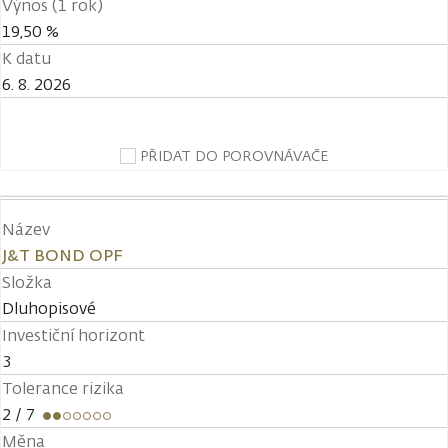
Výnos (1 rok)
19,50 %
K datu
6. 8. 2026
PŘIDAT DO POROVNÁVAČE
Název
J&T BOND OPF
Složka
Dluhopisové
Investiční horizont
3
Tolerance rizika
2
/ 7
Měna