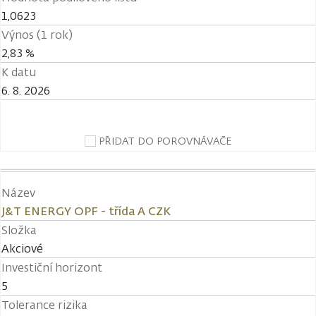
1,0623
Výnos (1 rok)
2,83 %
K datu
6. 8. 2026
PŘIDAT DO POROVNÁVAČE
Název
J&T ENERGY OPF - třída A CZK
Složka
Akciové
Investiční horizont
5
Tolerance rizika