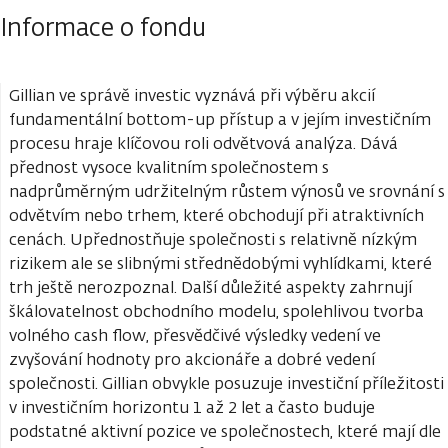
Informace o fondu
Gillian ve správě investic vyznává při výběru akcií
fundamentální bottom-up přístup a v jejím investičním
procesu hraje klíčovou roli odvětvová analýza. Dává
přednost vysoce kvalitním společnostem s
nadprůměrným udržitelným růstem výnosů ve srovnání s
odvětvím nebo trhem, které obchodují při atraktivních
cenách. Upřednostňuje společnosti s relativně nízkým
rizikem ale se slibnými střednědobými vyhlídkami, které
trh ještě nerozpoznal. Další důležité aspekty zahrnují
škálovatelnost obchodního modelu, spolehlivou tvorba
volného cash flow, přesvědčivé výsledky vedení ve
zvyšování hodnoty pro akcionáře a dobré vedení
společnosti. Gillian obvykle posuzuje investiční příležitosti
v investičním horizontu 1 až 2 let a často buduje
podstatné aktivní pozice ve společnostech, které mají dle