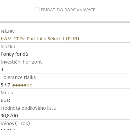
PŘIDAT DO POROVNÁVAČE
Název
I-AM ETFs-Portfolio Select t (EUR)
Složka
Fondy fondů
Investiční horizont
3
Tolerance rizika
5
/ 7
Měna
EUR
Hodnota podílového listu
90,8700
Výnos (1 rok)