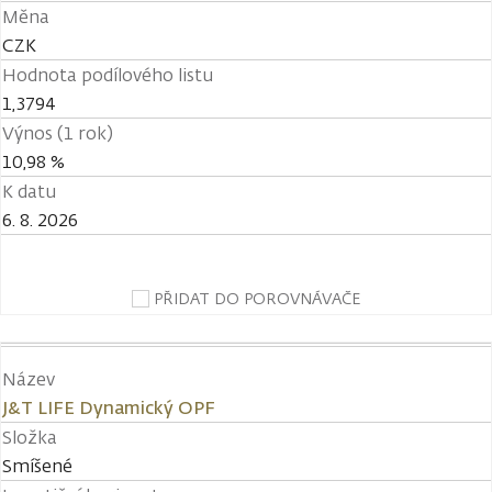
Měna
CZK
Hodnota podílového listu
1,3794
Výnos (1 rok)
10,98 %
K datu
6. 8. 2026
PŘIDAT DO POROVNÁVAČE
Název
J&T LIFE Dynamický OPF
Složka
Smíšené