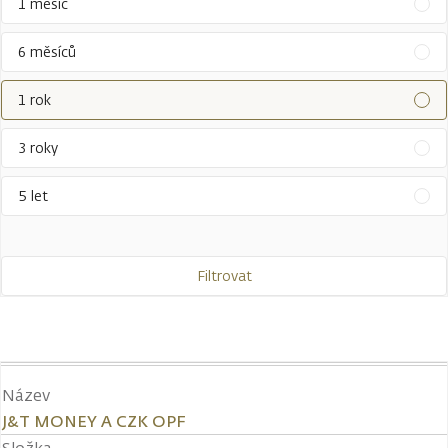
1 měsíc
6 měsíců
1 rok
3 roky
5 let
Filtrovat
Název
J&T MONEY A CZK OPF