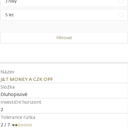
3 roky
5 let
Filtrovat
Název
J&T MONEY A CZK OPF
Složka
Dluhopisové
Investiční horizont
2
Tolerance rizika
2
/ 7