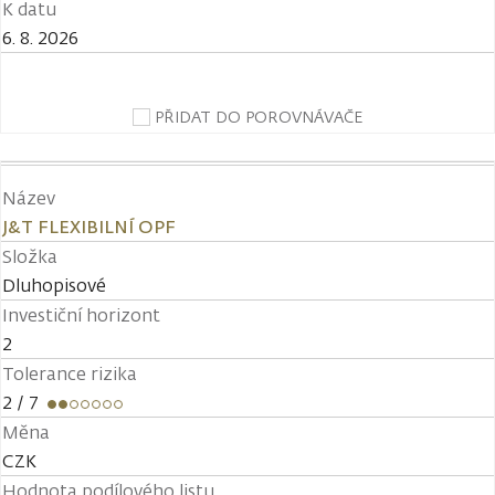
K datu
6. 8. 2026
PŘIDAT DO POROVNÁVAČE
Název
J&T FLEXIBILNÍ OPF
Složka
Dluhopisové
Investiční horizont
2
Tolerance rizika
2
/ 7
Měna
CZK
Hodnota podílového listu