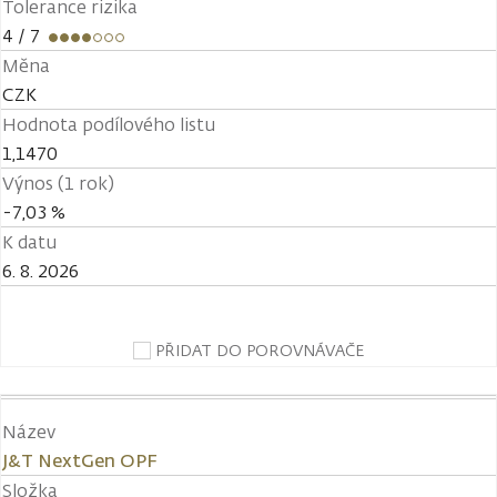
Tolerance rizika
4
/ 7
Měna
CZK
Hodnota podílového listu
1,1470
Výnos (1 rok)
-7,03 %
K datu
6. 8. 2026
PŘIDAT DO POROVNÁVAČE
Název
J&T NextGen OPF
Složka