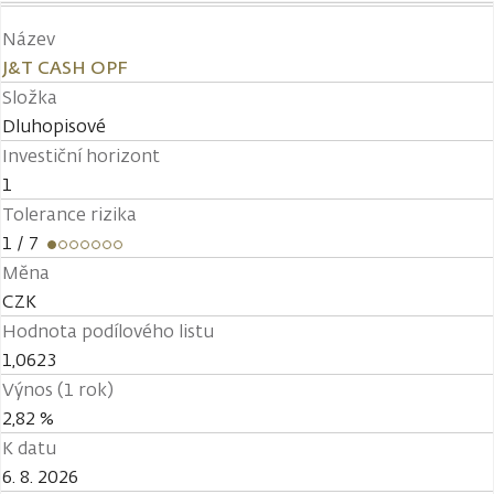
Název
J&T CASH OPF
Složka
Dluhopisové
Investiční horizont
1
Tolerance rizika
1
/ 7
Měna
CZK
Hodnota podílového listu
1,0623
Výnos (1 rok)
2,82 %
K datu
6. 8. 2026