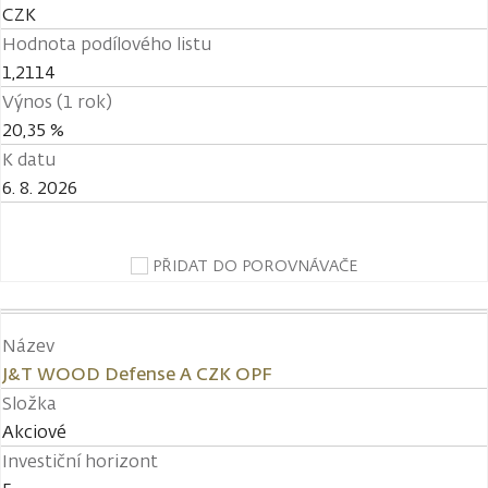
CZK
Hodnota podílového listu
1,2114
Výnos (1 rok)
20,35 %
K datu
6. 8. 2026
PŘIDAT DO POROVNÁVAČE
Název
J&T WOOD Defense A CZK OPF
Složka
Akciové
Investiční horizont