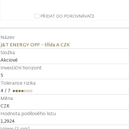
PŘIDAT DO POROVNÁVAČE
Název
J&T ENERGY OPF - třída A CZK
Složka
Akciové
Investiční horizont
5
Tolerance rizika
4
/ 7
Měna
CZK
Hodnota podílového listu
1,2924
Výnos (1 rok)