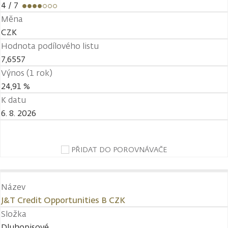
4
/ 7
Měna
CZK
Hodnota podílového listu
7,6557
Výnos (1 rok)
24,91 %
K datu
6. 8. 2026
PŘIDAT DO POROVNÁVAČE
Název
J&T Credit Opportunities B CZK
Složka
Dluhopisové