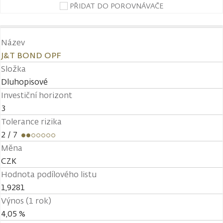
PŘIDAT DO POROVNÁVAČE
Název
J&T BOND OPF
Složka
Dluhopisové
Investiční horizont
3
Tolerance rizika
2
/ 7
Měna
CZK
Hodnota podílového listu
1,9281
Výnos (1 rok)
4,05 %