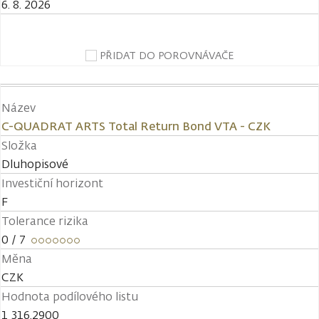
6. 8. 2026
PŘIDAT DO POROVNÁVAČE
Název
C-QUADRAT ARTS Total Return Bond VTA - CZK
Složka
Dluhopisové
Investiční horizont
F
Tolerance rizika
0
/ 7
Měna
CZK
Hodnota podílového listu
1 316,2900