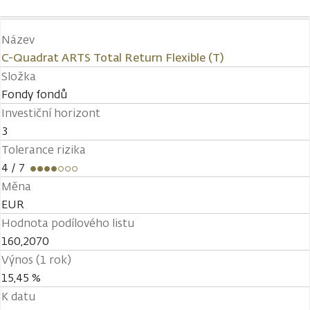
Název
C-Quadrat ARTS Total Return Flexible (T)
Složka
Fondy fondů
Investiční horizont
3
Tolerance rizika
4
/ 7
Měna
EUR
Hodnota podílového listu
160,2070
Výnos (1 rok)
15,45 %
K datu