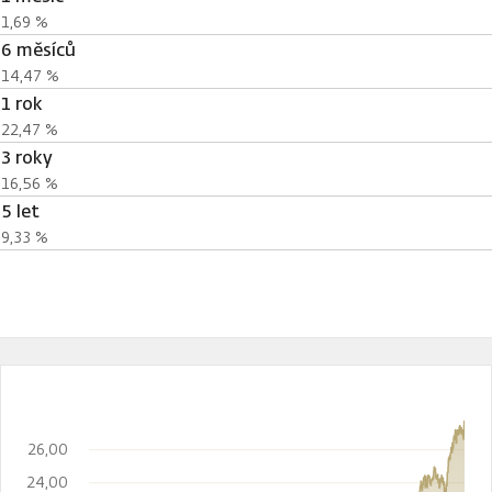
1,69 %
6 měsíců
14,47 %
1 rok
22,47 %
3 roky
16,56 %
5 let
9,33 %
26,00
24,00