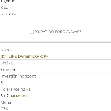
10,86 %
K datu
6. 8. 2026
PŘIDAT DO POROVNÁVAČE
Název
J&T LIFE Dynamický OPF
Složka
Smíšené
Investiční horizont
5
Tolerance rizika
3
/ 7
Měna
CZK