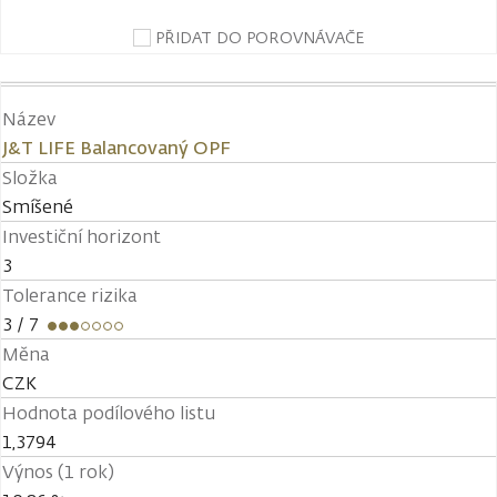
PŘIDAT DO POROVNÁVAČE
Název
J&T LIFE Balancovaný OPF
Složka
Smíšené
Investiční horizont
3
Tolerance rizika
3
/ 7
Měna
CZK
Hodnota podílového listu
1,3794
Výnos (1 rok)