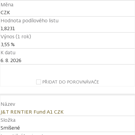
Měna
CZK
Hodnota podílového listu
1,8231
Výnos (1 rok)
3,55 %
K datu
6. 8. 2026
PŘIDAT DO POROVNÁVAČE
Název
J&T RENTIER Fund A1 CZK
Složka
Smíšené