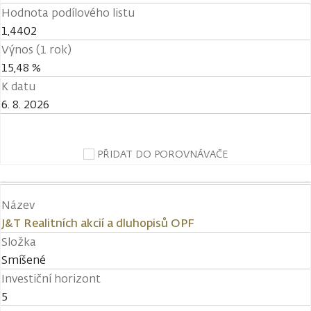
Hodnota podílového listu
1,4402
Výnos (1 rok)
15,48 %
K datu
6. 8. 2026
PŘIDAT DO POROVNÁVAČE
Název
J&T Realitních akcií a dluhopisů OPF
Složka
Smíšené
Investiční horizont
5