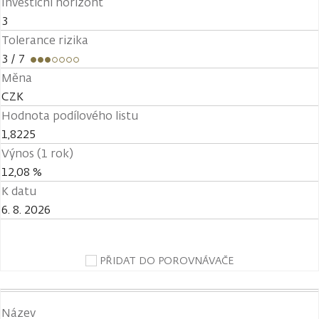
Investiční horizont
3
Tolerance rizika
3
/ 7
Měna
CZK
Hodnota podílového listu
1,8225
Výnos (1 rok)
12,08 %
K datu
6. 8. 2026
PŘIDAT DO POROVNÁVAČE
Název