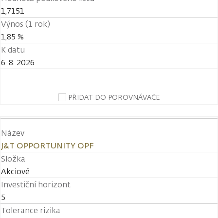
1,7151
Výnos (1 rok)
1,85 %
K datu
6. 8. 2026
PŘIDAT DO POROVNÁVAČE
Název
J&T OPPORTUNITY OPF
Složka
Akciové
Investiční horizont
5
Tolerance rizika