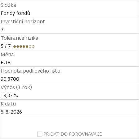
Složka
Fondy fondů
Investiční horizont
3
Tolerance rizika
5
/ 7
Měna
EUR
Hodnota podílového listu
90,8700
Výnos (1 rok)
18,37 %
K datu
6. 8. 2026
PŘIDAT DO POROVNÁVAČE