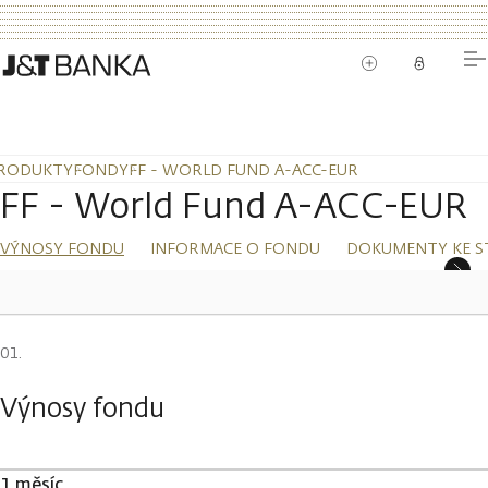
RODUKTY
FONDY
FF - WORLD FUND A-ACC-EUR
FF - World Fund A-ACC-EUR
VÝNOSY FONDU
INFORMACE O FONDU
DOKUMENTY KE S
Výnosy fondu
1 měsíc