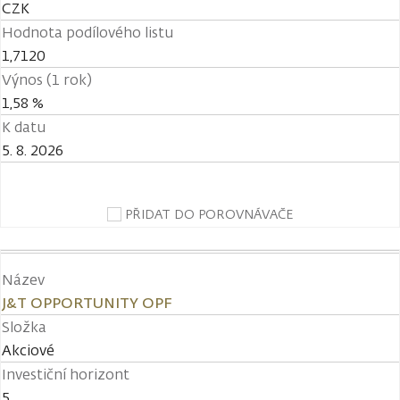
CZK
Hodnota podílového listu
1,7120
Výnos (1 rok)
1,58 %
K datu
5. 8. 2026
PŘIDAT DO POROVNÁVAČE
Název
J&T OPPORTUNITY OPF
Složka
Akciové
Investiční horizont
5