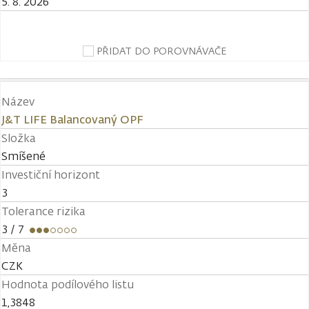
5. 8. 2026
PŘIDAT DO POROVNÁVAČE
Název
J&T LIFE Balancovaný OPF
Složka
Smíšené
Investiční horizont
3
Tolerance rizika
3
/ 7
Měna
CZK
Hodnota podílového listu
1,3848