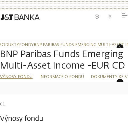
RODUKTY
FONDY
BNP PARIBAS FUNDS EMERGING MULTI-ASSET 
BNP Paribas Funds Emerging
Multi-Asset Income -EUR CD
VÝNOSY FONDU
INFORMACE O FONDU
DOKUMENTY KE S
Výnosy fondu