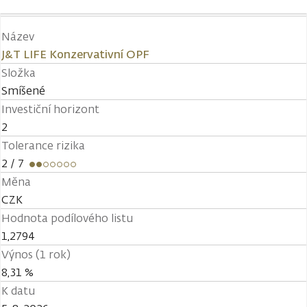
Název
J&T LIFE Konzervativní OPF
Složka
Smíšené
Investiční horizont
2
Tolerance rizika
2
/ 7
Měna
CZK
Hodnota podílového listu
1,2794
Výnos (1 rok)
8,31 %
K datu