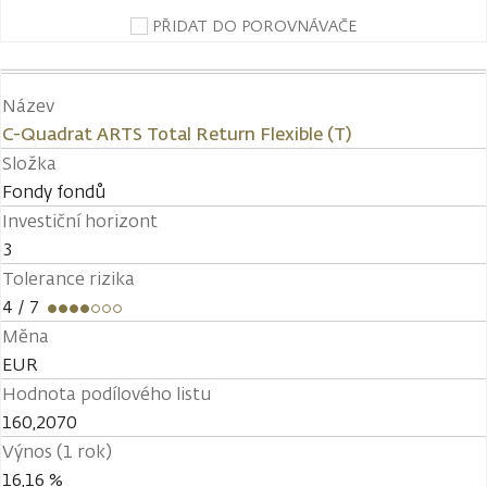
PŘIDAT DO POROVNÁVAČE
Název
C-Quadrat ARTS Total Return Flexible (T)
Složka
Fondy fondů
Investiční horizont
3
Tolerance rizika
4
/ 7
Měna
EUR
Hodnota podílového listu
160,2070
Výnos (1 rok)
16,16 %