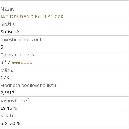
Název
J&T DIVIDEND Fund A1 CZK
Složka
Smíšené
Investiční horizont
5
Tolerance rizika
3
/ 7
Měna
CZK
Hodnota podílového listu
2,3617
Výnos (1 rok)
19,46 %
K datu
5. 8. 2026