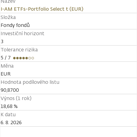
Název
I-AM ETFs-Portfolio Select t (EUR)
Složka
Fondy fondů
Investiční horizont
3
Tolerance rizika
5
/ 7
Měna
EUR
Hodnota podílového listu
90,8700
Výnos (1 rok)
18,68 %
K datu
6. 8. 2026