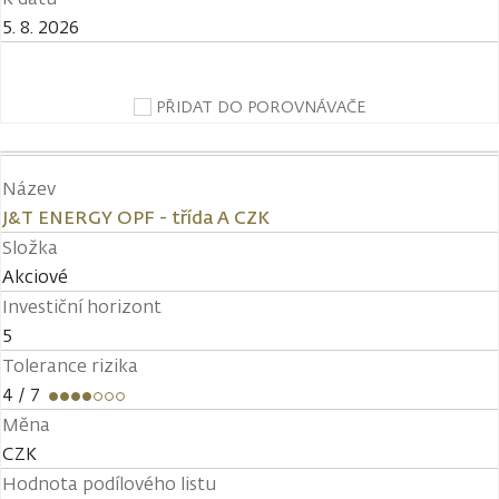
5. 8. 2026
PŘIDAT DO POROVNÁVAČE
Název
J&T ENERGY OPF - třída A CZK
Složka
Akciové
Investiční horizont
5
Tolerance rizika
4
/ 7
Měna
CZK
Hodnota podílového listu