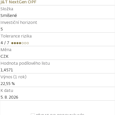
J&T NextGen OPF
Složka
Smíšené
Investiční horizont
5
Tolerance rizika
4
/ 7
Měna
CZK
Hodnota podílového listu
1,4571
Výnos (1 rok)
22,55 %
K datu
5. 8. 2026