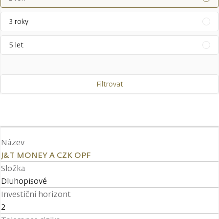
3 roky
5 let
Filtrovat
Název
J&T MONEY A CZK OPF
Složka
Dluhopisové
Investiční horizont
2