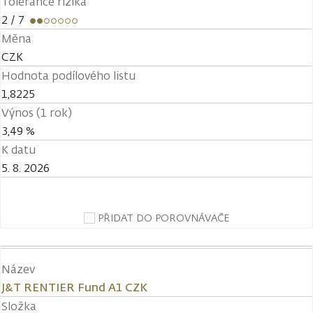
Tolerance rizika
2
/ 7
Měna
CZK
Hodnota podílového listu
1,8225
Výnos (1 rok)
3,49 %
K datu
5. 8. 2026
PŘIDAT DO POROVNÁVAČE
Název
J&T RENTIER Fund A1 CZK
Složka