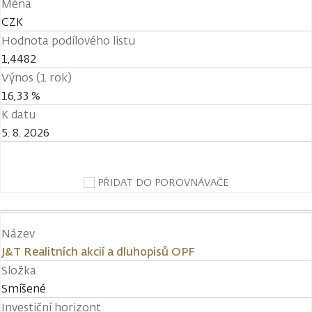
Měna
CZK
Hodnota podílového listu
1,4482
Výnos (1 rok)
16,33 %
K datu
5. 8. 2026
PŘIDAT DO POROVNÁVAČE
Název
J&T Realitních akcií a dluhopisů OPF
Složka
Smíšené
Investiční horizont