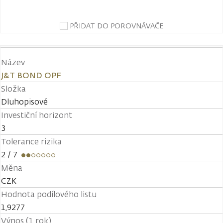
PŘIDAT DO POROVNÁVAČE
Název
J&T BOND OPF
Složka
Dluhopisové
Investiční horizont
3
Tolerance rizika
2
/ 7
Měna
CZK
Hodnota podílového listu
1,9277
Výnos (1 rok)