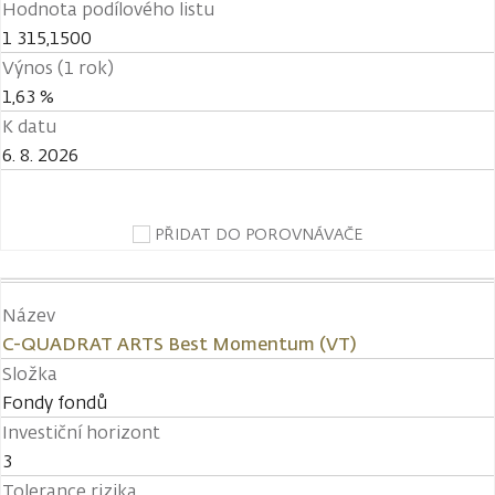
Hodnota podílového listu
1 315,1500
Výnos (1 rok)
1,63 %
K datu
6. 8. 2026
PŘIDAT DO POROVNÁVAČE
Název
C-QUADRAT ARTS Best Momentum (VT)
Složka
Fondy fondů
Investiční horizont
3
Tolerance rizika