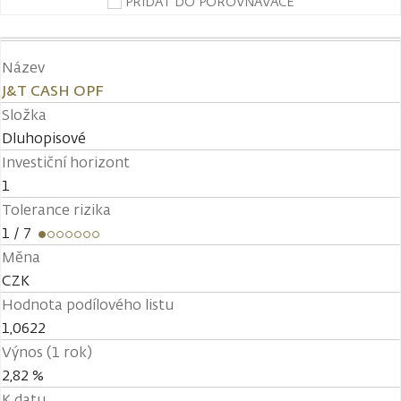
PŘIDAT DO POROVNÁVAČE
Název
J&T CASH OPF
Složka
Dluhopisové
Investiční horizont
1
Tolerance rizika
1
/ 7
Měna
CZK
Hodnota podílového listu
1,0622
Výnos (1 rok)
2,82 %
K datu