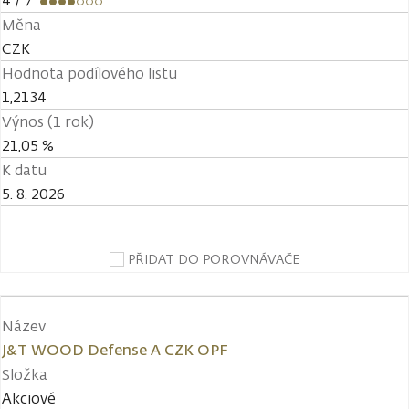
4
/ 7
Měna
CZK
Hodnota podílového listu
1,2134
Výnos (1 rok)
21,05 %
K datu
5. 8. 2026
PŘIDAT DO POROVNÁVAČE
Název
J&T WOOD Defense A CZK OPF
Složka
Akciové