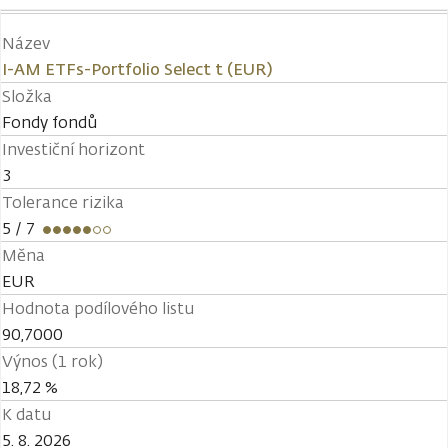
Název
I-AM ETFs-Portfolio Select t (EUR)
Složka
Fondy fondů
Investiční horizont
3
Tolerance rizika
5
/ 7
Měna
EUR
Hodnota podílového listu
90,7000
Výnos (1 rok)
18,72 %
K datu
5. 8. 2026