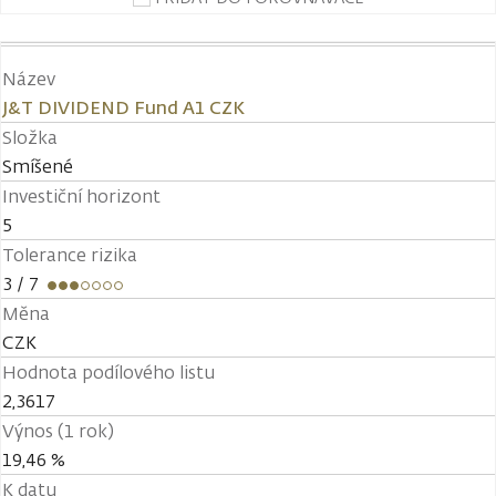
Název
J&T DIVIDEND Fund A1 CZK
Složka
Smíšené
Investiční horizont
5
Tolerance rizika
3
/ 7
Měna
CZK
Hodnota podílového listu
2,3617
Výnos (1 rok)
19,46 %
K datu