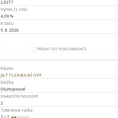
1,9277
Výnos (1 rok)
4,09 %
K datu
5. 8. 2026
PŘIDAT DO POROVNÁVAČE
Název
J&T FLEXIBILNÍ OPF
Složka
Dluhopisové
Investiční horizont
2
Tolerance rizika
2
/ 7