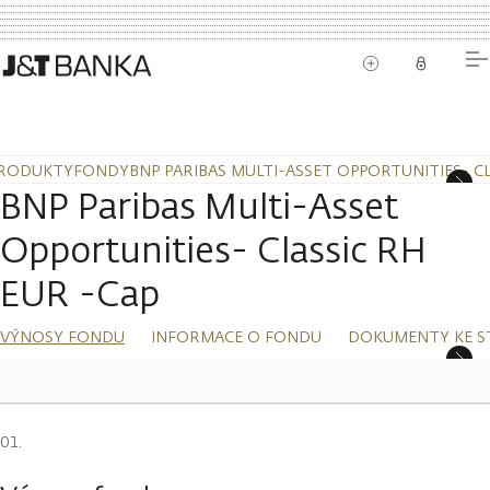
RODUKTY
FONDY
BNP PARIBAS MULTI-ASSET OPPORTUNITIES- CL
BNP Paribas Multi-Asset
Opportunities- Classic RH
EUR -Cap
VÝNOSY FONDU
INFORMACE O FONDU
DOKUMENTY KE S