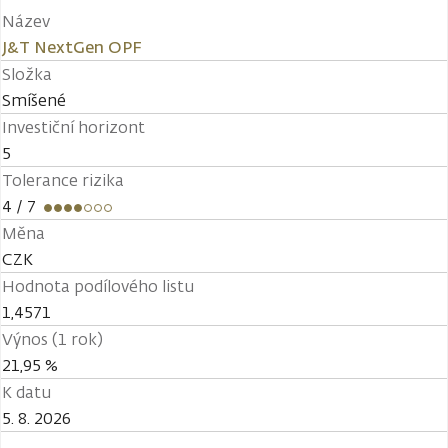
Název
J&T NextGen OPF
Složka
Smíšené
Investiční horizont
5
Tolerance rizika
4
/ 7
Měna
CZK
Hodnota podílového listu
1,4571
Výnos (1 rok)
21,95 %
K datu
5. 8. 2026