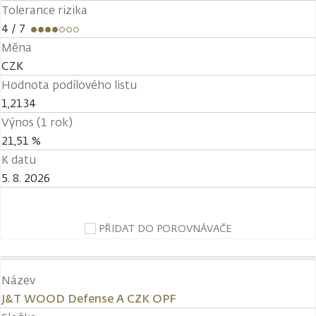
Tolerance rizika
4
/ 7
Měna
CZK
Hodnota podílového listu
1,2134
Výnos (1 rok)
21,51 %
K datu
5. 8. 2026
PŘIDAT DO POROVNÁVAČE
Název
J&T WOOD Defense A CZK OPF