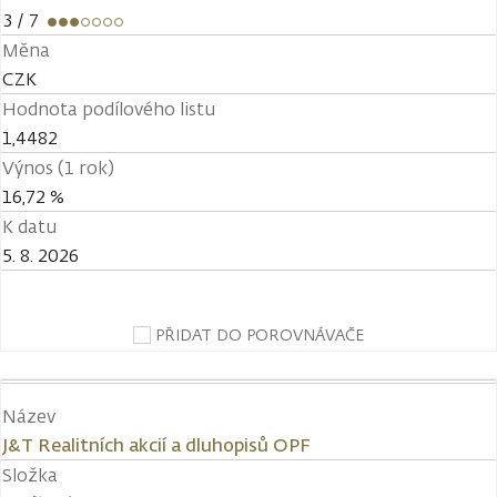
3
/ 7
Měna
CZK
Hodnota podílového listu
1,4482
Výnos (1 rok)
16,72 %
K datu
5. 8. 2026
PŘIDAT DO POROVNÁVAČE
Název
J&T Realitních akcií a dluhopisů OPF
Složka