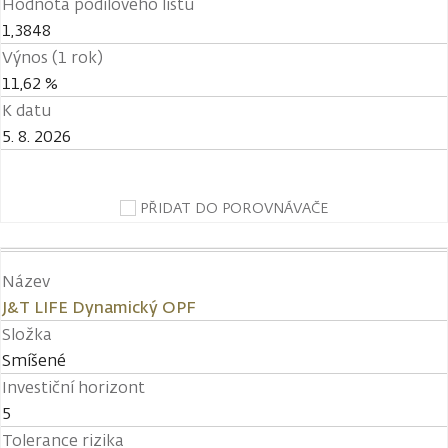
Hodnota podílového listu
1,3848
Výnos (1 rok)
11,62 %
K datu
5. 8. 2026
PŘIDAT DO POROVNÁVAČE
Název
J&T LIFE Dynamický OPF
Složka
Smíšené
Investiční horizont
5
Tolerance rizika