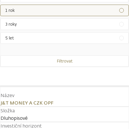
1 rok
3 roky
5 let
Filtrovat
Název
J&T MONEY A CZK OPF
Složka
Dluhopisové
Investiční horizont