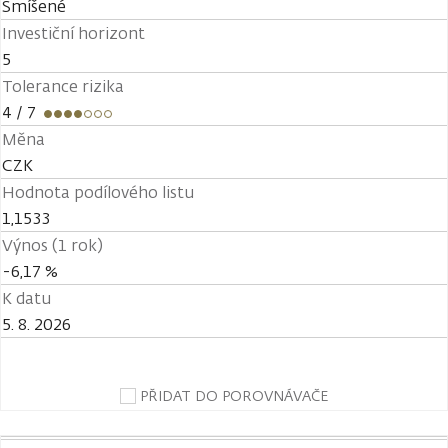
Smíšené
Investiční horizont
5
Tolerance rizika
4
/ 7
Měna
CZK
Hodnota podílového listu
1,1533
Výnos (1 rok)
-6,17 %
K datu
5. 8. 2026
PŘIDAT DO POROVNÁVAČE