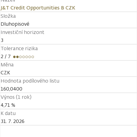
J&T Credit Opportunities B CZK
Složka
Dluhopisové
Investiční horizont
3
Tolerance rizika
2
/ 7
Měna
CZK
Hodnota podílového listu
160,0400
Výnos (1 rok)
4,71 %
K datu
31. 7. 2026