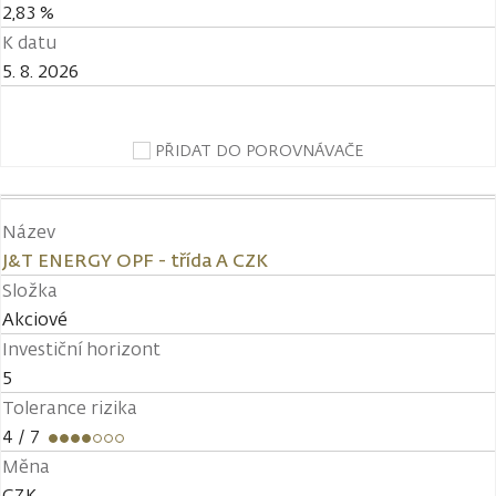
2,83 %
K datu
5. 8. 2026
PŘIDAT DO POROVNÁVAČE
Název
J&T ENERGY OPF - třída A CZK
Složka
Akciové
Investiční horizont
5
Tolerance rizika
4
/ 7
Měna
CZK