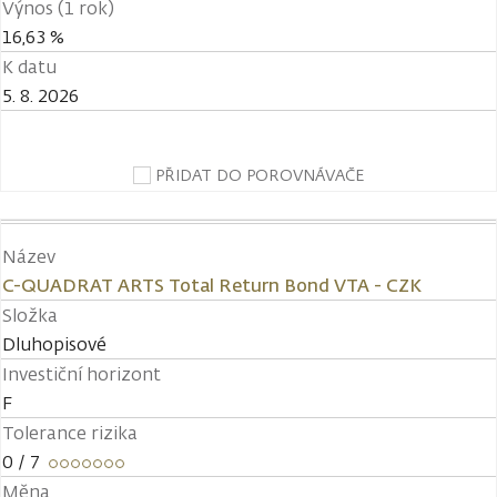
Výnos (1 rok)
16,63 %
K datu
5. 8. 2026
PŘIDAT DO POROVNÁVAČE
Název
C-QUADRAT ARTS Total Return Bond VTA - CZK
Složka
Dluhopisové
Investiční horizont
F
Tolerance rizika
0
/ 7
Měna