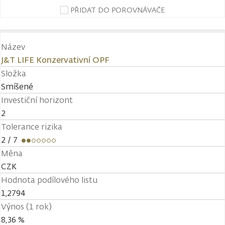
PŘIDAT DO POROVNÁVAČE
Název
J&T LIFE Konzervativní OPF
Složka
Smíšené
Investiční horizont
2
Tolerance rizika
2
/ 7
Měna
CZK
Hodnota podílového listu
1,2794
Výnos (1 rok)
8,36 %