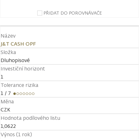
PŘIDAT DO POROVNÁVAČE
Název
J&T CASH OPF
Složka
Dluhopisové
Investiční horizont
1
Tolerance rizika
1
/ 7
Měna
CZK
Hodnota podílového listu
1,0622
Výnos (1 rok)