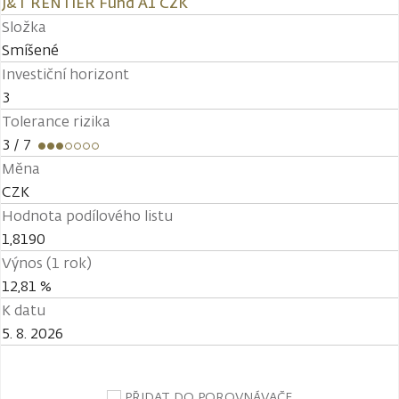
J&T RENTIER Fund A1 CZK
Složka
Smíšené
Investiční horizont
3
Tolerance rizika
3
/ 7
Měna
CZK
Hodnota podílového listu
1,8190
Výnos (1 rok)
12,81 %
K datu
5. 8. 2026
PŘIDAT DO POROVNÁVAČE