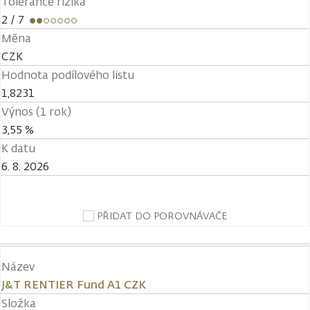
Tolerance rizika
2
/ 7
Měna
CZK
Hodnota podílového listu
1,8231
Výnos (1 rok)
3,55 %
K datu
6. 8. 2026
PŘIDAT DO POROVNÁVAČE
Název
J&T RENTIER Fund A1 CZK
Složka