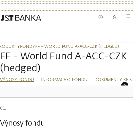
RODUKTY
FONDY
FF - WORLD FUND A-ACC-CZK (HEDGED)
FF - World Fund A-ACC-CZK
(hedged)
VÝNOSY FONDU
INFORMACE O FONDU
DOKUMENTY KE S
Výnosy fondu