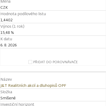
Měna
CZK
Hodnota podílového listu
1,4402
Výnos (1 rok)
15,48 %
K datu
6. 8. 2026
PŘIDAT DO POROVNÁVAČE
Název
J&T Realitních akcií a dluhopisů OPF
Složka
Smíšené
Investiční horizont