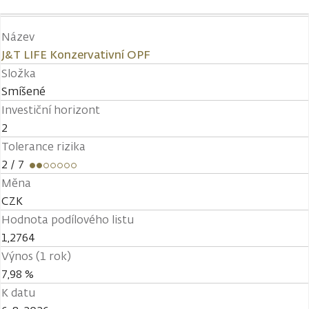
Název
J&T LIFE Konzervativní OPF
Složka
Smíšené
Investiční horizont
2
Tolerance rizika
2
/ 7
Měna
CZK
Hodnota podílového listu
1,2764
Výnos (1 rok)
7,98 %
K datu