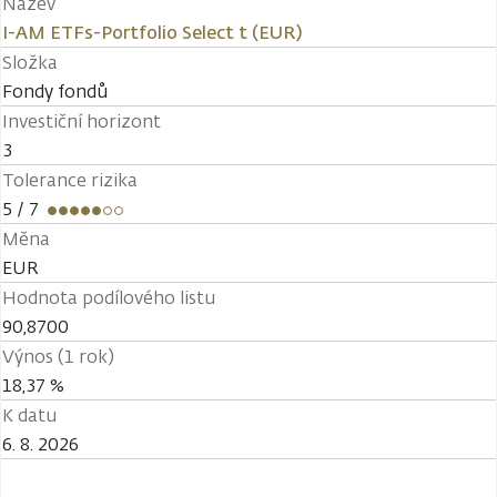
Název
I-AM ETFs-Portfolio Select t (EUR)
Složka
Fondy fondů
Investiční horizont
3
Tolerance rizika
5
/ 7
Měna
EUR
Hodnota podílového listu
90,8700
Výnos (1 rok)
18,37 %
K datu
6. 8. 2026