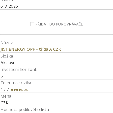
6. 8. 2026
PŘIDAT DO POROVNÁVAČE
Název
J&T ENERGY OPF - třída A CZK
Složka
Akciové
Investiční horizont
5
Tolerance rizika
4
/ 7
Měna
CZK
Hodnota podílového listu