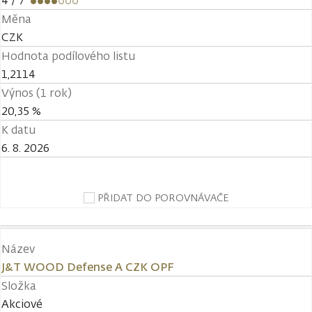
4
/ 7
Měna
CZK
Hodnota podílového listu
1,2114
Výnos (1 rok)
20,35 %
K datu
6. 8. 2026
PŘIDAT DO POROVNÁVAČE
Název
J&T WOOD Defense A CZK OPF
Složka
Akciové