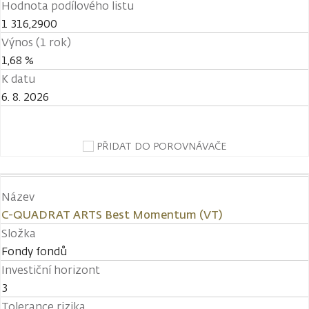
Hodnota podílového listu
1 316,2900
Výnos (1 rok)
1,68 %
K datu
6. 8. 2026
PŘIDAT DO POROVNÁVAČE
Název
C-QUADRAT ARTS Best Momentum (VT)
Složka
Fondy fondů
Investiční horizont
3
Tolerance rizika