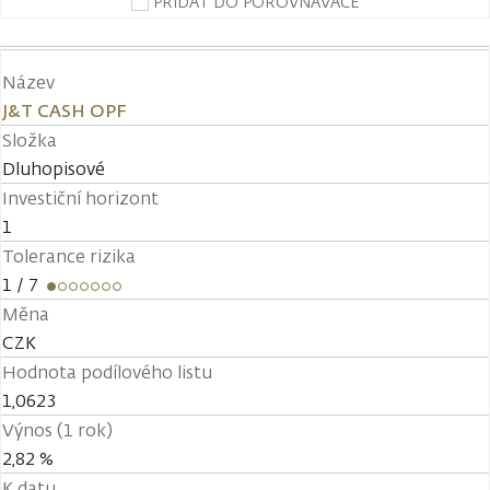
PŘIDAT DO POROVNÁVAČE
Název
J&T CASH OPF
Složka
Dluhopisové
Investiční horizont
1
Tolerance rizika
1
/ 7
Měna
CZK
Hodnota podílového listu
1,0623
Výnos (1 rok)
2,82 %
K datu