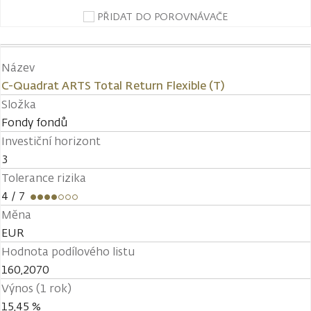
PŘIDAT DO POROVNÁVAČE
Název
C-Quadrat ARTS Total Return Flexible (T)
Složka
Fondy fondů
Investiční horizont
3
Tolerance rizika
4
/ 7
Měna
EUR
Hodnota podílového listu
160,2070
Výnos (1 rok)
15,45 %