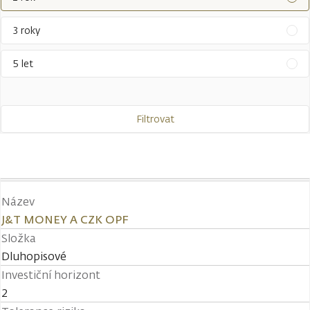
3 roky
5 let
Filtrovat
Název
J&T MONEY A CZK OPF
Složka
Dluhopisové
Investiční horizont
2