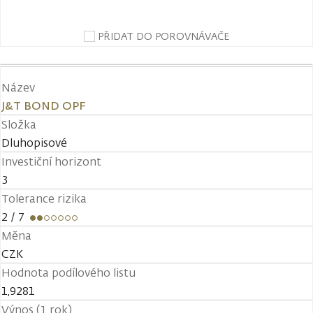
PŘIDAT DO POROVNÁVAČE
Název
J&T BOND OPF
Složka
Dluhopisové
Investiční horizont
3
Tolerance rizika
2
/ 7
Měna
CZK
Hodnota podílového listu
1,9281
Výnos (1 rok)