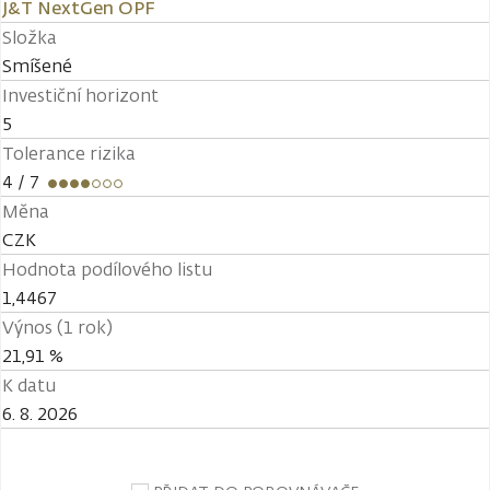
J&T NextGen OPF
Složka
Smíšené
Investiční horizont
5
Tolerance rizika
4
/ 7
Měna
CZK
Hodnota podílového listu
1,4467
Výnos (1 rok)
21,91 %
K datu
6. 8. 2026