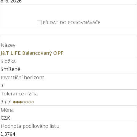
6. 8. 2026
PŘIDAT DO POROVNÁVAČE
Název
J&T LIFE Balancovaný OPF
Složka
Smíšené
Investiční horizont
3
Tolerance rizika
3
/ 7
Měna
CZK
Hodnota podílového listu
1,3794