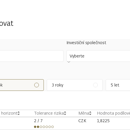
tovat
Investiční společnost
Vyberte
ok
3 roky
5 let
í horizont
Tolerance rizika
Měna
Hodnota podílové
2
/ 7
CZK
1,8225