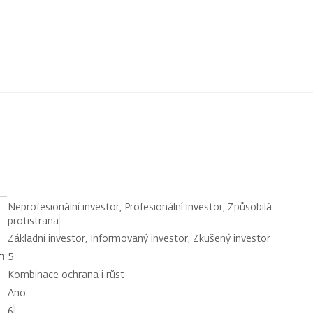
Neprofesionální investor, Profesionální investor, Způsobilá
protistrana
Základní investor, Informovaný investor, Zkušený investor
h
5
Kombinace ochrana i růst
Ano
6