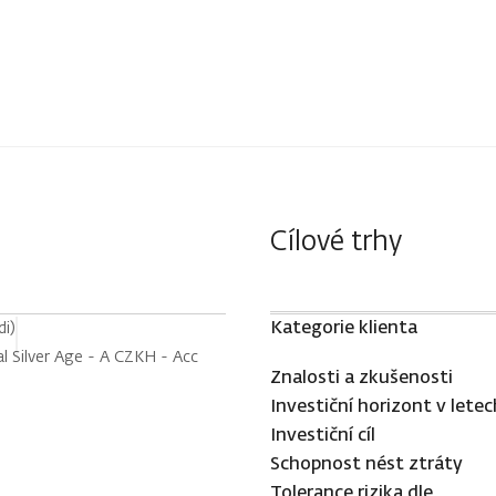
Cílové trhy
Kategorie klienta
i)
l Silver Age - A CZKH - Acc
Znalosti a zkušenosti
Investiční horizont v letec
Investiční cíl
Schopnost nést ztráty
Tolerance rizika dle