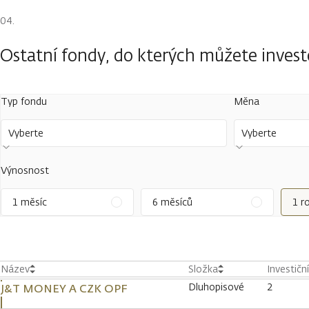
Ostatní fondy, do kterých můžete inves
Typ fondu
Měna
Vyberte
Vyberte
Výnosnost
1 měsíc
6 měsíců
1 r
Název
Složka
Investičn
Dluhopisové
2
J&T MONEY A CZK OPF