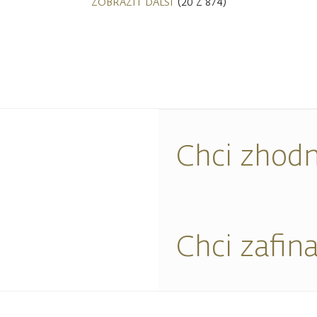
ZOBRAZIT DALŠÍ
(20 Z 874)
Chci zhodn
Chci zafin