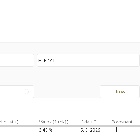
Filtrovat
ho listu
Výnos (1 rok)
K datu
Porovnání
3,49 %
5. 8. 2026