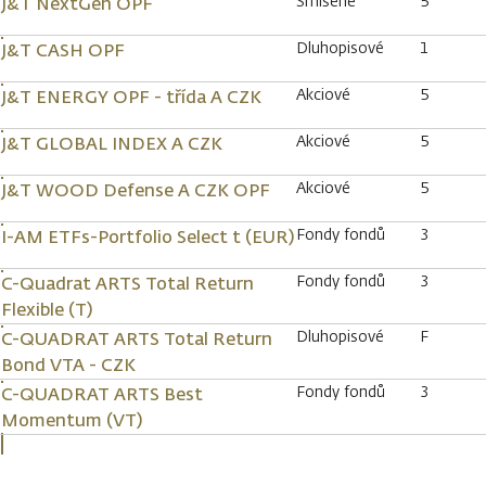
Smíšené
5
J&T NextGen OPF
Dluhopisové
1
J&T CASH OPF
Akciové
5
J&T ENERGY OPF - třída A CZK
Akciové
5
J&T GLOBAL INDEX A CZK
Akciové
5
J&T WOOD Defense A CZK OPF
Fondy fondů
3
I-AM ETFs-Portfolio Select t (EUR)
Fondy fondů
3
C-Quadrat ARTS Total Return
Flexible (T)
Dluhopisové
F
C-QUADRAT ARTS Total Return
Bond VTA - CZK
Fondy fondů
3
C-QUADRAT ARTS Best
Momentum (VT)