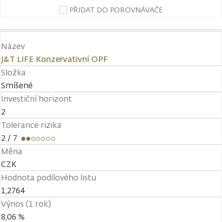
PŘIDAT DO POROVNÁVAČE
Název
J&T LIFE Konzervativní OPF
Složka
Smíšené
Investiční horizont
2
Tolerance rizika
2
/ 7
Měna
CZK
Hodnota podílového listu
1,2764
Výnos (1 rok)
8,06 %