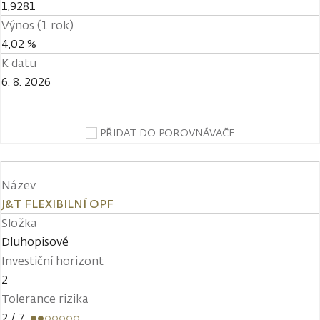
1,9281
Výnos (1 rok)
4,02 %
K datu
6. 8. 2026
PŘIDAT DO POROVNÁVAČE
Název
J&T FLEXIBILNÍ OPF
Složka
Dluhopisové
Investiční horizont
2
Tolerance rizika
2
/ 7