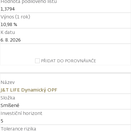
Hodnota podílového listu
1,3794
Výnos (1 rok)
10,98 %
K datu
6. 8. 2026
PŘIDAT DO POROVNÁVAČE
Název
J&T LIFE Dynamický OPF
Složka
Smíšené
Investiční horizont
5
Tolerance rizika