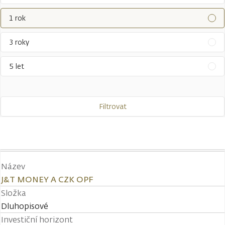
1 rok
3 roky
5 let
Filtrovat
Název
J&T MONEY A CZK OPF
Složka
Dluhopisové
Investiční horizont