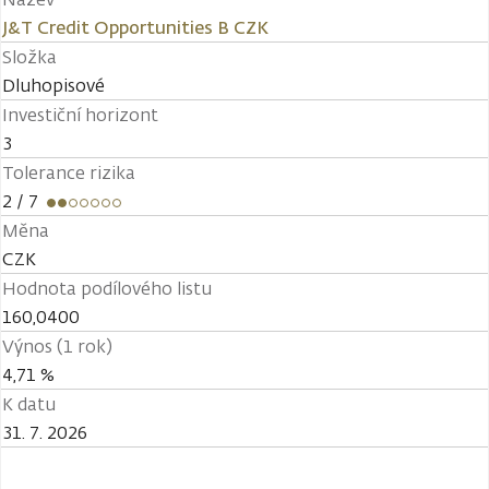
J&T Credit Opportunities B CZK
Složka
Dluhopisové
Investiční horizont
3
Tolerance rizika
2
/ 7
Měna
CZK
Hodnota podílového listu
160,0400
Výnos (1 rok)
4,71 %
K datu
31. 7. 2026