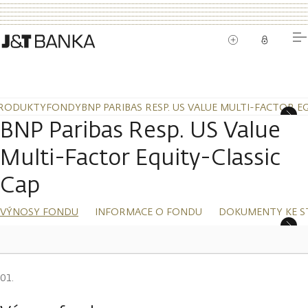
RODUKTY
FONDY
BNP PARIBAS RESP. US VALUE MULTI-FACTOR E
BNP Paribas Resp. US Value
Multi-Factor Equity-Classic
Cap
VÝNOSY FONDU
INFORMACE O FONDU
DOKUMENTY KE S