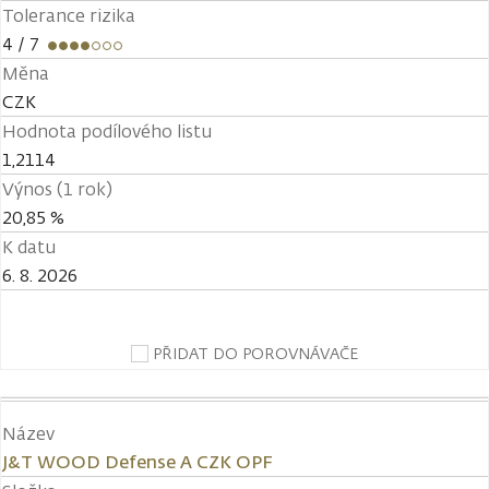
Tolerance rizika
4
/ 7
Měna
CZK
Hodnota podílového listu
1,2114
Výnos (1 rok)
20,85 %
K datu
6. 8. 2026
PŘIDAT DO POROVNÁVAČE
Název
J&T WOOD Defense A CZK OPF