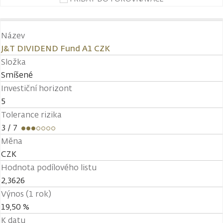
Název
J&T DIVIDEND Fund A1 CZK
Složka
Smíšené
Investiční horizont
5
Tolerance rizika
3
/ 7
Měna
CZK
Hodnota podílového listu
2,3626
Výnos (1 rok)
19,50 %
K datu