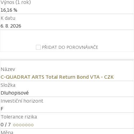
Výnos (1 rok)
16,16 %
K datu
6. 8. 2026
PŘIDAT DO POROVNÁVAČE
Název
C-QUADRAT ARTS Total Return Bond VTA - CZK
Složka
Dluhopisové
Investiční horizont
F
Tolerance rizika
0
/ 7
Měna