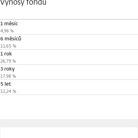
Výnosy fondu
1 měsíc
4,96 %
6 měsíců
11,65 %
1 rok
26,79 %
3 roky
17,98 %
5 let
12,24 %