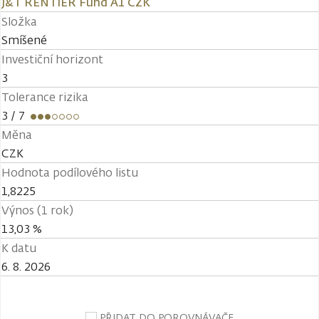
J&T RENTIER Fund A1 CZK
Složka
Smíšené
Investiční horizont
3
Tolerance rizika
3
/ 7
Měna
CZK
Hodnota podílového listu
1,8225
Výnos (1 rok)
13,03 %
K datu
6. 8. 2026
PŘIDAT DO POROVNÁVAČE