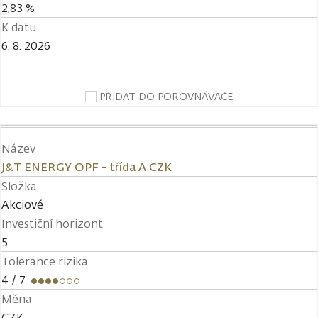
2,83 %
K datu
6. 8. 2026
PŘIDAT DO POROVNÁVAČE
Název
J&T ENERGY OPF - třída A CZK
Složka
Akciové
Investiční horizont
5
Tolerance rizika
4
/ 7
Měna
CZK