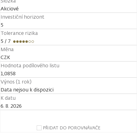
Složka
Akciové
Investiční horizont
5
Tolerance rizika
5
/ 7
Měna
CZK
Hodnota podílového listu
1,0858
Výnos (1 rok)
Data nejsou k dispozici
K datu
6. 8. 2026
PŘIDAT DO POROVNÁVAČE