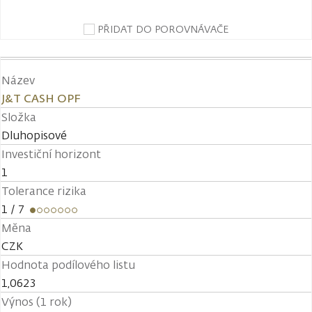
PŘIDAT DO POROVNÁVAČE
Název
J&T CASH OPF
Složka
Dluhopisové
Investiční horizont
1
Tolerance rizika
1
/ 7
Měna
CZK
Hodnota podílového listu
1,0623
Výnos (1 rok)