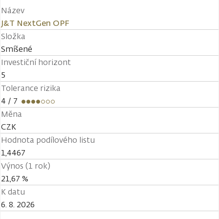
Název
J&T NextGen OPF
Složka
Smíšené
Investiční horizont
5
Tolerance rizika
4
/ 7
Měna
CZK
Hodnota podílového listu
1,4467
Výnos (1 rok)
21,67 %
K datu
6. 8. 2026