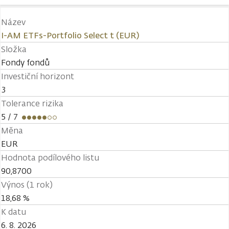
Název
I-AM ETFs-Portfolio Select t (EUR)
Složka
Fondy fondů
Investiční horizont
3
Tolerance rizika
5
/ 7
Měna
EUR
Hodnota podílového listu
90,8700
Výnos (1 rok)
18,68 %
K datu
6. 8. 2026