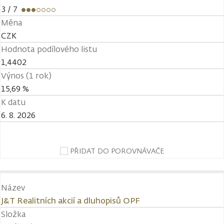
3
/ 7
Měna
CZK
Hodnota podílového listu
1,4402
Výnos (1 rok)
15,69 %
K datu
6. 8. 2026
PŘIDAT DO POROVNÁVAČE
Název
J&T Realitních akcií a dluhopisů OPF
Složka